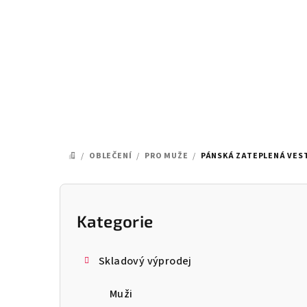
Přejít
na
obsah
/
OBLEČENÍ
/
PRO MUŽE
/
PÁNSKÁ ZATEPLENÁ VEST
DOMŮ
P
o
Kategorie
Přeskočit
kategorie
s
Skladový výprodej
t
Muži
r