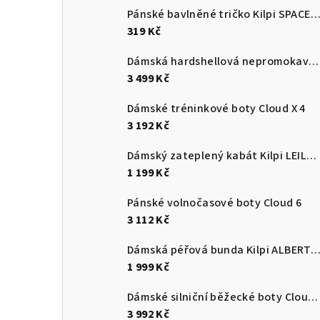
Pánské bavlněné tričko Kilpi SPACER
319 Kč
Dámská hardshellová nepromokavá bunda Kilpi MAMBA-W
3 499 Kč
Dámské tréninkové boty Cloud X 4
3 192 Kč
Dámský zateplený kabát Kilpi LEILA-W
1 199 Kč
Pánské volnočasové boty Cloud 6
3 112 Kč
Dámská péřová bunda Kilpi ALBERT
1 999 Kč
Dámské silniční běžecké boty Cloudmonster 3
3 992 Kč