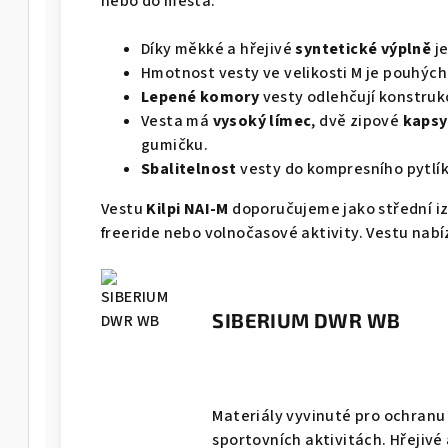
nebo do města.
Díky měkké a hřejivé
syntetické výplně
j
Hmotnost vesty ve velikosti M je pouhých
Lepené komory
vesty odlehčují konstru
Vesta má
vysoký límec
, dvě zipové
kapsy
gumičku.
Sbalitelnost
vesty do kompresního pytlíku
Vestu
Kilpi NAI-M
doporučujeme jako střední izo
freeride nebo volnočasové aktivity. Vestu nab
SIBERIUM DWR WB
Materiály vyvinuté pro ochranu
sportovních aktivitách. Hřejivé