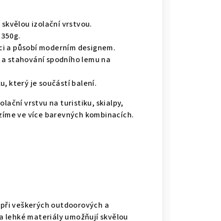
e skvělou izolační vrstvou.
 350g.
kci a působí moderním designem.
a stahování spodního lemu na
, který je součástí balení.
lační vrstvu na turistiku, skialpy,
ízíme ve více barevných kombinacích.
 při veškerých outdoorových a
 a lehké materiály umožňují skvělou