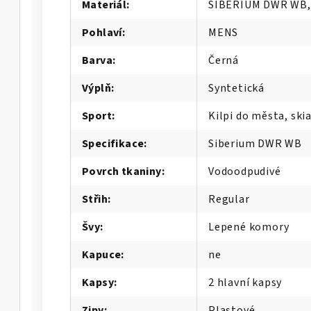
Materiál
:
SIBERIUM DWR WB,
-M
Pohlaví
:
MENS
Barva
:
Černá
Výplň
:
Syntetická
Sport
:
Kilpi do města, ski
Specifikace
:
Siberium DWR WB
Povrch tkaniny
:
Vodoodpudivé
Střih
:
Regular
Švy
:
Lepené komory
A-W
Kapuce
:
ne
Kapsy
:
2 hlavní kapsy
Zipy
:
Plastové