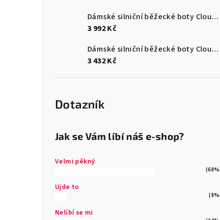
Dámské silniční běžecké boty Cloudmonster 3
3 992 Kč
Dámské silniční běžecké boty Cloudsurfer Max
3 432 Kč
Dotazník
Jak se Vám líbí náš e-shop?
Velmi pěkný
(68%
Ujde to
(8%
Nelíbí se mi