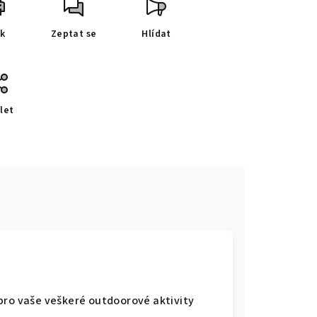
sk
Zeptat se
Hlídat
let
e
pro vaše veškeré outdoorové aktivity