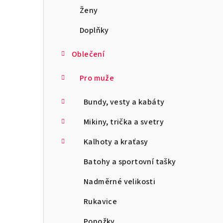
a
Ženy
n
Doplňky
n
Oblečení
í
Pro muže
p
Bundy, vesty a kabáty
a
Mikiny, trička a svetry
n
Kalhoty a kraťasy
e
l
Batohy a sportovní tašky
Nadměrné velikosti
Rukavice
Ponožky