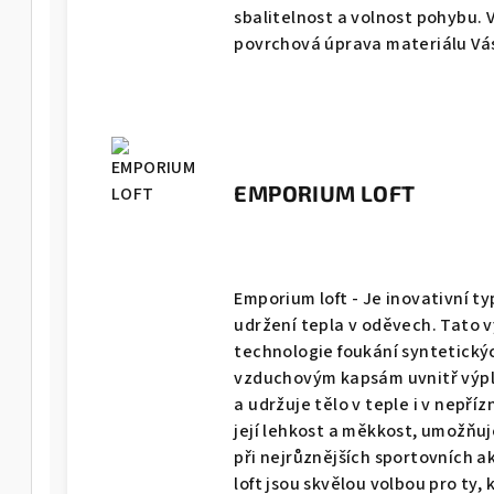
sbalitelnost a volnost pohybu.
povrchová úprava materiálu Vás 
EMPORIUM LOFT
Emporium loft - Je inovativní ty
udržení tepla v oděvech. Tato v
technologie foukání syntetickýc
vzduchovým kapsám uvnitř výpln
a udržuje tělo v teple i v nepří
její lehkost a měkkost, umožňuj
při nejrůznějších sportovních a
loft jsou skvělou volbou pro ty,