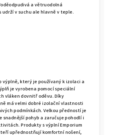
 Voděodpudivá a větruodolná
udrží v suchu ale hlavně v teple.
p výplně, který je používaný k izolaci a
ýplň je vyrobena pomocí speciální
h vláken dovnitř oděvu. Díky
ě má velmi dobré izolační vlastnosti
znivých podmínkách. Velkou předností je
e snadnější pohyb a zaručuje pohodlí i
ktivitách. Produkty s výplní Emporium
 kteří upřednostňují komfortní nošení,