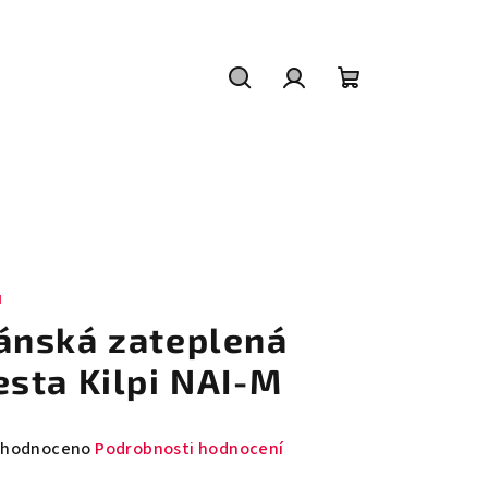
Hledat
Přihlášení
Nákupní
košík
I
ánská zateplená
esta Kilpi NAI-M
měrné
hodnoceno
Podrobnosti hodnocení
nocení