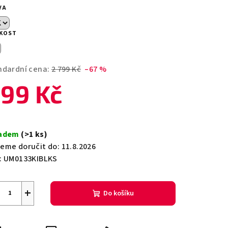
duktu
VA
IKOST
zdiček.
ndardní cena:
2 799 Kč
–67 %
99 Kč
ná
a:
ladem
(>1 ks)
eme doručit do:
11.8.2026
:
UM0133KIBLKS
+
Do košíku