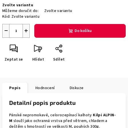
Měrná
Zvolte variantu
cena:
Můžeme doručit do:
Zvolte variantu
Kód:
Zvolte variantu
−
+
Do košíku
Zeptat se
Hlídat
Sdílet
Popis
Hodnocení
Diskuze
Detailní popis produktu
Pánské nepromokavé, celorozepínací kalhoty
Kilpi ALPIN-
M
slouží jako ochranná vrstva před větrem, chladem a
deštěm s hmotností ve velikosti M, pouhých 300g.