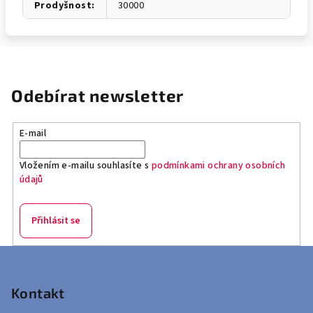
Prodyšnost
:
30000
Odebírat newsletter
E-mail
Vložením e-mailu souhlasíte s
podmínkami ochrany osobních
údajů
Přihlásit se
Z
á
p
Kontakt