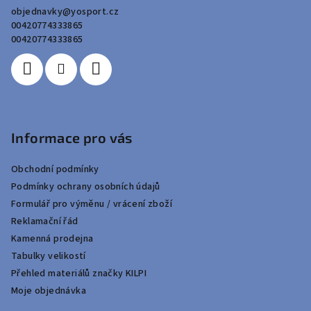
a
objednavky
@
yosport.cz
t
00420774333865
í
00420774333865
Informace pro vás
Obchodní podmínky
Podmínky ochrany osobních údajů
Formulář pro výměnu / vrácení zboží
Reklamační řád
Kamenná prodejna
Tabulky velikostí
Přehled materiálů značky KILPI
Moje objednávka