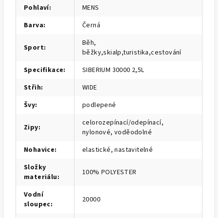
Pohlaví
:
MENS
Barva
:
Černá
Běh,
Sport
:
běžky,skialp,turistika,cestování
Specifikace
:
SIBERIUM 30000 2,5L
Střih
:
WIDE
Švy
:
podlepené
celorozepínací/odepínací,
Zipy
:
nylonové, voděodolné
Nohavice
:
elastické, nastavitelné
Složky
100% POLYESTER
materiálu
:
Vodní
20000
sloupec
: