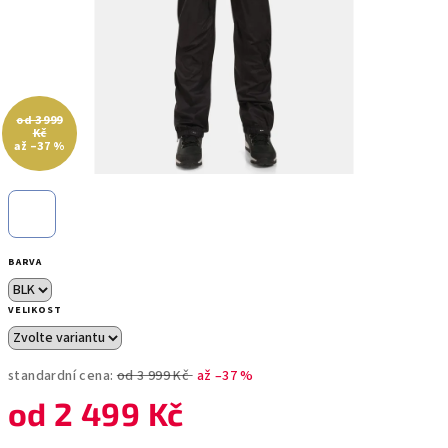
od 3 999
Kč
až –37 %
BARVA
VELIKOST
standardní cena:
od 3 999 Kč
až –37 %
od
2 499 Kč