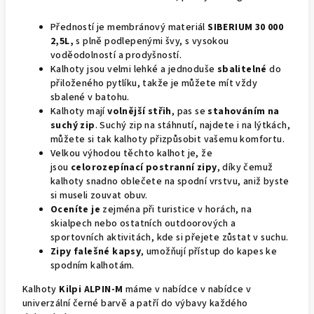
Předností je membránový materiál
SIBERIUM 30 000
2,5L,
s plně podlepenými švy, s vysokou
voděodolností a prodyšností.
Kalhoty jsou velmi lehké a jednoduše
sbalitelné
do
přiloženého pytlíku, takže je můžete mít vždy
sbalené v batohu.
Kalhoty mají
volnější střih
, pas se
stahováním na
suchý zip
. Suchý zip na stáhnutí, najdete i na lýtkách,
můžete si tak kalhoty přizpůsobit vašemu komfortu.
Velkou výhodou těchto kalhot je, že
jsou
celorozepínací postranní zipy
, díky čemuž
kalhoty snadno oblečete na spodní vrstvu, aniž byste
si museli zouvat obuv.
Oceníte je
zejména při turistice v horách, na
skialpech nebo ostatních outdoorových a
sportovních aktivitách, kde si přejete zůstat v suchu.
Zipy falešné kapsy
, umožňují přístup do kapes ke
spodním kalhotám.
Kalhoty
Kilpi ALPIN-M
máme v nabídce v nabídce v
univerzální černé barvě a patří do výbavy každého