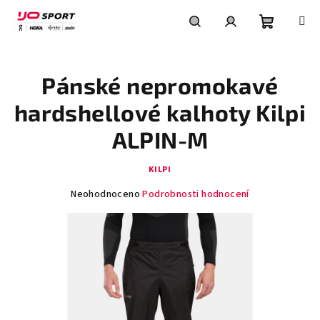
Přejít
na
obsah
Nákupní
Hledat
Přihlášení
Pánské nepromokavé
košík
hardshellové kalhoty Kilpi
ALPIN-M
KILPI
Průměrné
Neohodnoceno
Podrobnosti hodnocení
hodnocení
produktu
je
0,0
z
5
hvězdiček.