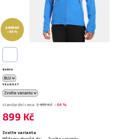
2 499 Kč
–64 %
BARVA
VELIKOST
standardní cena:
2 499 Kč
–64 %
899 Kč
Měrná
Zvolte variantu
cena: