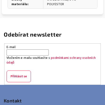
materiálu
:
POLYESTER
Odebírat newsletter
E-mail
Vložením e-mailu souhlasíte s
podmínkami ochrany osobních
údajů
Přihlásit se
Z
á
p
Kontakt