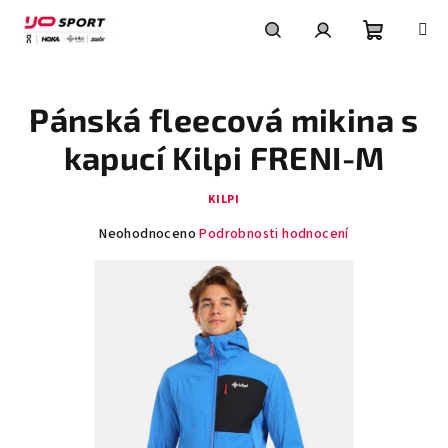
Přejít
na
obsah
Nákupní
Hledat
Přihlášení
Pánská fleecová mikina s
košík
kapucí Kilpi FRENI-M
KILPI
Průměrné
Neohodnoceno
Podrobnosti hodnocení
hodnocení
produktu
je
0,0
z
5
hvězdiček.