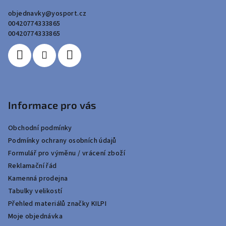
a
objednavky
@
yosport.cz
t
00420774333865
í
00420774333865
Informace pro vás
Obchodní podmínky
Podmínky ochrany osobních údajů
Formulář pro výměnu / vrácení zboží
Reklamační řád
Kamenná prodejna
Tabulky velikostí
Přehled materiálů značky KILPI
Moje objednávka