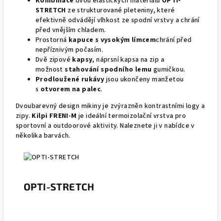
Kombinace
dvou elastických materiálů
OPTI-
STRETCH
ze strukturované pleteniny, které
efektivně odvádějí vlhkost ze spodní vrstvy a chrání
před vnějším chladem.
Prostorná
kapuce s vysokým límcem
chrání před
nepříznivým počasím.
Dvě zipové
kapsy
, náprsní kapsa na zip a
možnost
stahování spodního lemu
gumičkou.
Prodloužené rukávy
jsou ukončeny manžetou
s
otvorem na palec
.
Dvoubarevný design mikiny je zvýrazněn kontrastními logy a
zipy.
Kilpi FRENI-M
je ideální termoizolační vrstva pro
sportovní a outdoorové aktivity. Naleznete ji v nabídce v
několika barvách.
OPTI-STRETCH