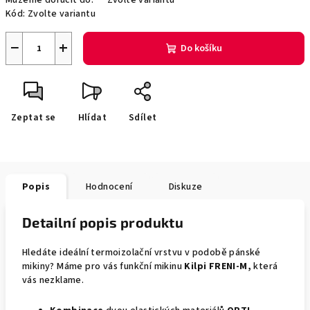
Můžeme doručit do:
Zvolte variantu
Kód:
Zvolte variantu
−
+
Do košíku
Zeptat se
Hlídat
Sdílet
Popis
Hodnocení
Diskuze
Detailní popis produktu
Hledáte ideální termoizolační vrstvu v podobě pánské
mikiny? Máme pro vás funkční mikinu
Kilpi FRENI-M,
která
vás nezklame.