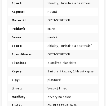
Sport
:
Skialpy, Turistika a cestování
Kapuce
:
Pevná
Materiál
:
OPTI-STRETCH
Pohlaví
:
MENS
Barva
:
modrá
Sport
:
Skialpy, Turistika a cestování
Specifikace
:
OPTI-STRETCH
Tkanina
:
4-směrná elasticita
Kapsy
:
1 náprsní kapsa, 2 hlavní kapsy
Zipy
:
plastové
Límec
:
Vysoký límec
Manžety
:
otvory na palce
Složky
6% ELASTANE, 94%