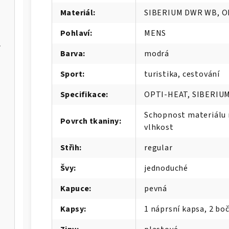
Materiál
:
SIBERIUM DWR WB, O
Pohlaví
:
MENS
er Max
Barva
:
modrá
Sport
:
turistika, cestování
IA-W
Specifikace
:
OPTI-HEAT, SIBERIU
Schopnost materiálu 
Povrch tkaniny
:
vlhkost
Střih
:
regular
Švy
:
jednoduché
Kapuce
:
pevná
Kapsy
:
1 náprsní kapsa, 2 boč