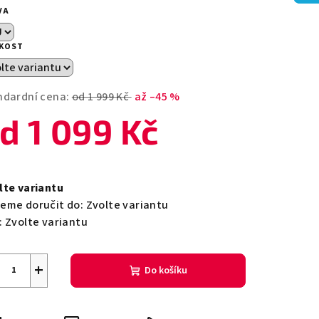
duktu
VA
IKOST
zdiček.
ndardní cena:
od 1 999 Kč
až –45 %
od
1 099 Kč
ná
a:
lte variantu
eme doručit do:
Zvolte variantu
:
Zvolte variantu
+
Do košíku