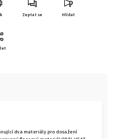
sk
Zeptat se
Hlídat
let
e
inující dva materiály pro dosažení