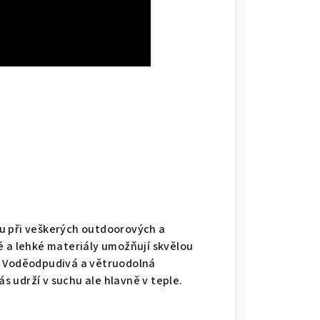
u při veškerých outdoorových a
vé a lehké materiály umožňují skvělou
u. Voděodpudivá a větruodolná
s udrží v suchu ale hlavně v teple.