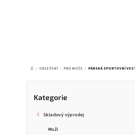
Přejít
na
obsah
/
OBLEČENÍ
/
PRO MUŽE
/
PÁNSKÁ SPORTOVNÍ VEST
DOMŮ
P
o
Kategorie
Přeskočit
kategorie
s
Skladový výprodej
t
Muži
r