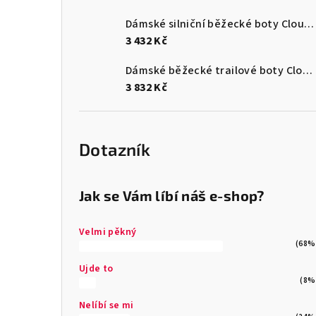
Dámské silniční běžecké boty Cloudsurfer Max
3 432 Kč
Dámské běžecké trailové boty Cloudultra 3
3 832 Kč
Dotazník
Jak se Vám líbí náš e-shop?
Velmi pěkný
(68%
Ujde to
(8%
Nelíbí se mi