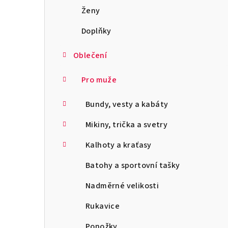
a
Ženy
n
Doplňky
n
Oblečení
í
Pro muže
p
Bundy, vesty a kabáty
a
Mikiny, trička a svetry
n
Kalhoty a kraťasy
e
l
Batohy a sportovní tašky
Nadměrné velikosti
Rukavice
Ponožky