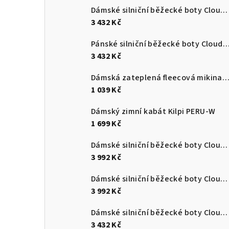
Dámské silniční běžecké boty Cloudswift 4
3 432 Kč
Pánské silniční běžecké boty Cloudsurf
3 432 Kč
Dámská zateplená fleecová mikina s kapucí Kilpi NEV
1 039 Kč
Dámský zimní kabát Kilpi PERU-W
1 699 Kč
Dámské silniční běžecké boty Cloudmonster 3
3 992 Kč
Dámské silniční běžecké boty Cloudmonster 3
3 992 Kč
Dámské silniční běžecké boty Cloudsurfer Max
3 432 Kč