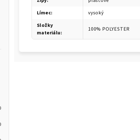
Zipy
:
plastové
Límec
:
vysoký
Složky
100% POLYESTER
materiálu
:
)
)