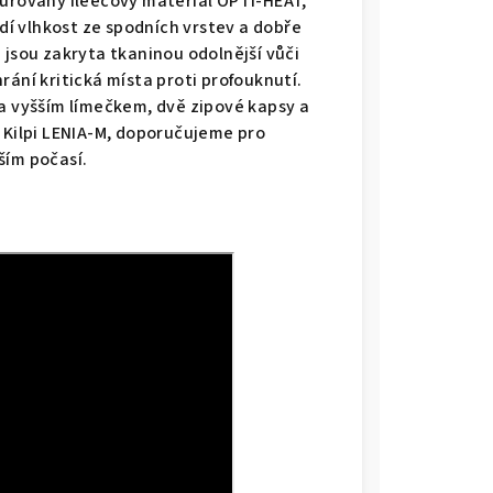
turovaný fleecový materiál OPTI-HEAT,
ádí vlhkost ze spodních vrstev a dobře
 jsou zakryta tkaninou odolnější vůči
rání kritická místa proti profouknutí.
 a vyšším límečkem, dvě zipové kapsy a
 Kilpi LENIA-M, doporučujeme pro
ším počasí.