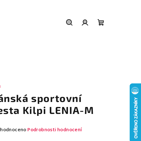
Hledat
Přihlášení
Nákupní
košík
I
ánská sportovní
esta Kilpi LENIA-M
měrné
hodnoceno
Podrobnosti hodnocení
nocení