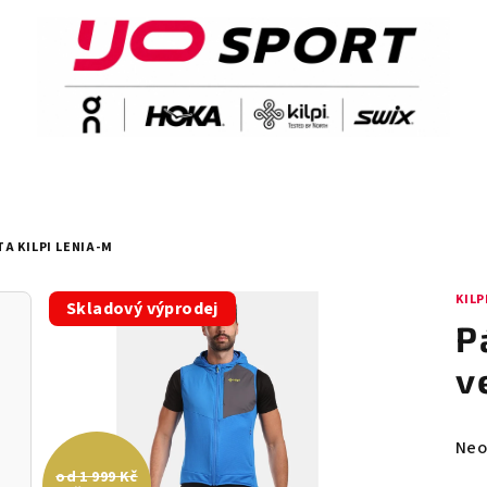
A KILPI LENIA-M
KILP
Skladový výprodej
P
v
Prů
Neo
hod
od 1 999 Kč