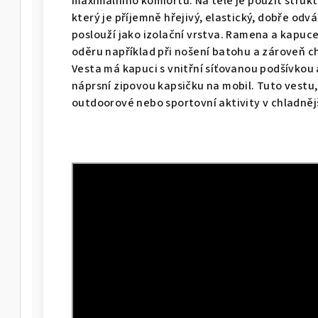
maximálního komfortu. Na těle je použit struk
který je příjemně hřejivý, elastický, dobře odv
poslouží jako izolační vrstva. Ramena a kapuce
oděru například při nošení batohu a zároveň ch
Vesta má kapuci s vnitřní síťovanou podšívkou
náprsní zipovou kapsičku na mobil. Tuto vestu,
outdoorové nebo sportovní aktivity v chladněj