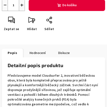
−
+
Do košíku
Zeptat se
Hlídat
Sdílet
Popis
Hodnocení
Diskuze
Detailní popis produktu
Představujeme model Cloudsurfer 2, inovativní běžeckou
obuv, která byla kompletně přepracována pro ještě
plynulejší a komfortnější běžecký zážitek. Svrchní část nyní
disponuje prodyšnější síťovinou, jež zajišťuje optimální
ventilaci a pohodlí i během dlouhých tréninků. Pomocí
pokročilé analýzy konečných prvků (FEA) byla
optimalizována geometrie mezipodešve, což vedlo k