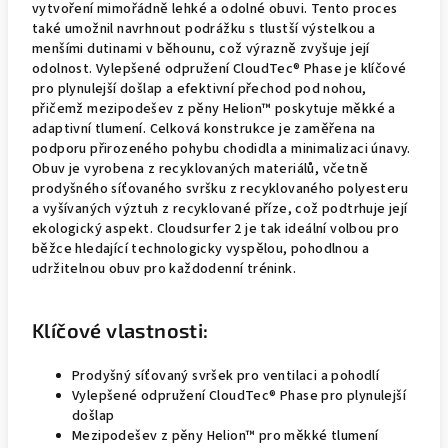
vytvoření mimořádně lehké a odolné obuvi. Tento proces
také umožnil navrhnout podrážku s tlustší výstelkou a
menšími dutinami v běhounu, což výrazně zvyšuje její
odolnost. Vylepšené odpružení CloudTec® Phase je klíčové
pro plynulejší došlap a efektivní přechod pod nohou,
přičemž mezipodešev z pěny Helion™ poskytuje měkké a
adaptivní tlumení. Celková konstrukce je zaměřena na
podporu přirozeného pohybu chodidla a minimalizaci únavy.
Obuv je vyrobena z recyklovaných materiálů, včetně
prodyšného síťovaného svršku z recyklovaného polyesteru
a vyšívaných výztuh z recyklované příze, což podtrhuje její
ekologický aspekt. Cloudsurfer 2 je tak ideální volbou pro
běžce hledající technologicky vyspělou, pohodlnou a
udržitelnou obuv pro každodenní trénink.
Klíčové vlastnosti:
Prodyšný síťovaný svršek pro ventilaci a pohodlí
Vylepšené odpružení CloudTec® Phase pro plynulejší
došlap
Mezipodešev z pěny Helion™ pro měkké tlumení