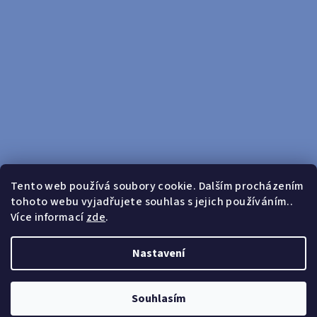
Tento web používá soubory cookie. Dalším procházením
tohoto webu vyjadřujete souhlas s jejich používáním..
Sledovat na Instagramu
Více informací
zde
.
Doprava zdarma od 599 Kč
Nastavení
Copyright 2026
yosport
. Všechna práva vyhrazena.
Upravit
nastavení cookies
Souhlasím
Vytvořil Shoptet