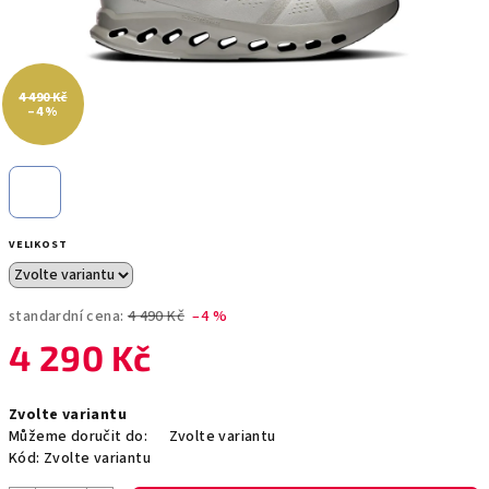
4 490 Kč
–4 %
VELIKOST
standardní cena:
4 490 Kč
–4 %
4 290 Kč
Měrná
Zvolte variantu
cena:
Můžeme doručit do:
Zvolte variantu
Kód:
Zvolte variantu