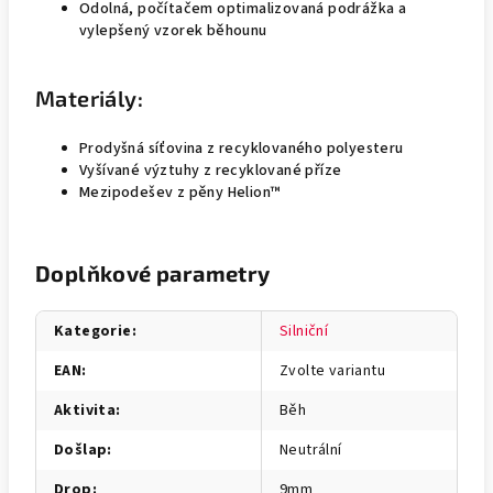
Odolná, počítačem optimalizovaná podrážka a
vylepšený vzorek běhounu
Materiály:
Prodyšná síťovina z recyklovaného polyesteru
Vyšívané výztuhy z recyklované příze
Mezipodešev z pěny Helion™
Doplňkové parametry
Kategorie
:
Silniční
EAN
:
Zvolte variantu
Aktivita
:
Běh
Došlap
:
Neutrální
Drop
:
9mm