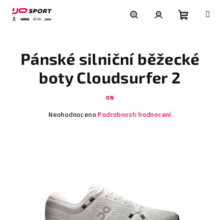
Přejít
na
obsah
Nákupní
Hledat
Přihlášení
Pánské silniční běžecké
košík
boty Cloudsurfer 2
ON
Průměrné
Neohodnoceno
Podrobnosti hodnocení
hodnocení
produktu
je
0,0
z
5
hvězdiček.