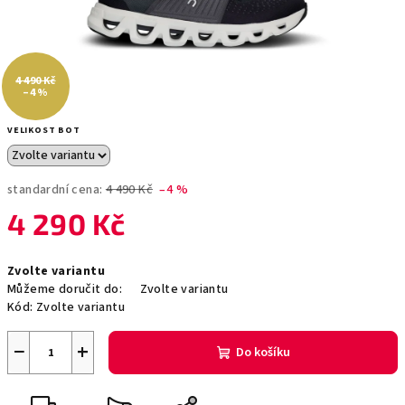
4 490 Kč
–4 %
VELIKOST BOT
standardní cena:
4 490 Kč
–4 %
4 290 Kč
Měrná
Zvolte variantu
cena:
Můžeme doručit do:
Zvolte variantu
Kód:
Zvolte variantu
−
+
Do košíku