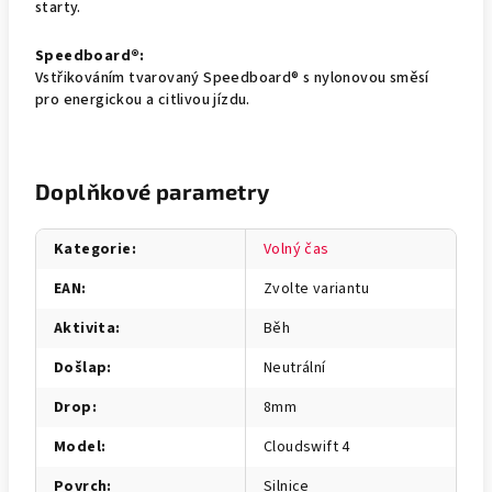
starty.
Speedboard®:
Vstřikováním tvarovaný Speedboard® s nylonovou směsí
pro energickou a citlivou jízdu.
Doplňkové parametry
Kategorie
:
Volný čas
EAN
:
Zvolte variantu
Aktivita
:
Běh
Došlap
:
Neutrální
Drop
:
8mm
Model
:
Cloudswift 4
Povrch
:
Silnice