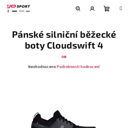
Přejít
na
obsah
Nákupní
Hledat
Přihlášení
Pánské silniční běžecké
košík
boty Cloudswift 4
ON
Průměrné
Neohodnoceno
Podrobnosti hodnocení
hodnocení
produktu
je
0,0
z
5
hvězdiček.