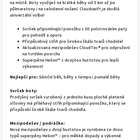
na místě. Boty využiješ na krátké běhy od 5 km až po
půlmaratony i na celodenní nošení. Cloudswift je skvělá
univerzální volba!
Svršek připomínající ponožku s 3D polstrováním paty
pro pohodlí a oporu
Přizpůsobivý střih pro širokou škálu tvarů chodidel
Aktualizovaná mezipodešev CloudTec® pro odpružení
na tvrdém povrchu
Superpěna Helion™ s dvojitou hustotou pro lepší
výkonnost
Nejlepší pro:
Silniční běh, běhy v tempu i pomalé běhy
Svršek boty:
Prodyšný svršek vyrobený z jednoho kusu ploché pletené
síťoviny má přiléhavý střih připomínající ponožku, který se
přizpůsobí široké škále tvarů chodidla.
Mezipodešev / podrážka:
Nová mezipodešev s dvojí hustotou je vyrobena ze dvou
typů superpěny Helion™ – pro měkké dopady a výkonné