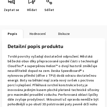
Zeptat se
Hlídat
Sdílet
Popis
Hodnocení
Diskuze
Detailní popis produktu
Tvrdé povrchy vyžadují dostatečné odpružení. Městská
běžecká obuv díky přepracované spodní části s technologií
CloudTec® a superpěnou Helion™ o dvojí hustotě změkčuje
neuvěřitelně dopad na zem. Deska Speedboard® s
nylonovou příměsí (dříve z TPU) dodá odrazu dostatečnou
energii. Boty na běhání mají zcela nový svršek s poctivou
porcí vylepšení. Přiléhavá svrchní konstrukce boty je
inovována jediným kusem ploché pletené technické síťoviny
pro maximální proudění vzduchu. Perforovaná oblast špičky
dále zvyšuje prodyšnost. Vklouznutí už opravdu nemůže být
pohodlnější a po obutí 3D polstrování paty pevně drží nohu