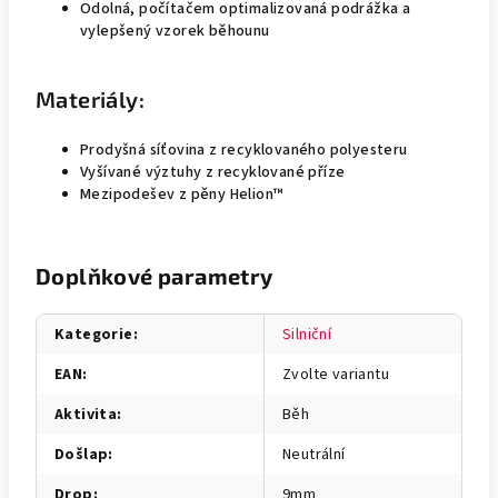
Odolná, počítačem optimalizovaná podrážka a
vylepšený vzorek běhounu
Materiály:
Prodyšná síťovina z recyklovaného polyesteru
Vyšívané výztuhy z recyklované příze
Mezipodešev z pěny Helion™
Doplňkové parametry
Kategorie
:
Silniční
EAN
:
Zvolte variantu
Aktivita
:
Běh
Došlap
:
Neutrální
Drop
:
9mm