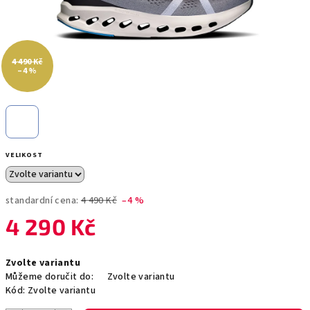
4 490 Kč
–4 %
VELIKOST
standardní cena:
4 490 Kč
–4 %
4 290 Kč
Měrná
Zvolte variantu
cena:
Můžeme doručit do:
Zvolte variantu
Kód:
Zvolte variantu