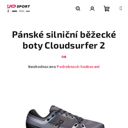
Přejít
na
obsah
Nákupní
Hledat
Přihlášení
Pánské silniční běžecké
košík
boty Cloudsurfer 2
ON
Průměrné
Neohodnoceno
Podrobnosti hodnocení
hodnocení
produktu
je
0,0
z
5
hvězdiček.