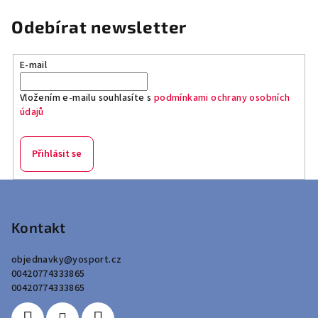
Odebírat newsletter
E-mail
Vložením e-mailu souhlasíte s
podmínkami ochrany osobních
údajů
Přihlásit se
Z
á
p
Kontakt
a
objednavky
@
yosport.cz
t
00420774333865
í
00420774333865