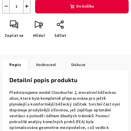
−
+
Do košíku
Zeptat se
Hlídat
Sdílet
Popis
Hodnocení
Diskuze
Detailní popis produktu
Představujeme model Cloudsurfer 2, inovativní běžeckou
obuv, která byla kompletně přepracována pro ještě
plynulejší a komfortnější běžecký zážitek. Svrchní část nyní
disponuje prodyšnější síťovinou, jež zajišťuje optimální
ventilaci a pohodlí i během dlouhých tréninků. Pomocí
pokročilé analýzy konečných prvků (FEA) byla
optimalizována geometrie mezipodešve, což vedlo k