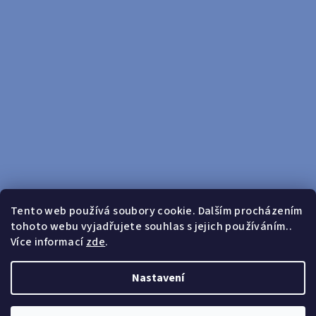
Tento web používá soubory cookie. Dalším procházením
tohoto webu vyjadřujete souhlas s jejich používáním..
Sledovat na Instagramu
Více informací
zde
.
Doprava zdarma od 599 Kč
Nastavení
Copyright 2026
yosport
. Všechna práva vyhrazena.
Upravit
nastavení cookies