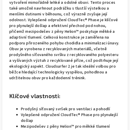
vytvoření mimořádně lehké a odolné obuvi. Tento proces
také umožnil navrhnout podrážku s tlustší výstelkou a
menšími dutinami v běhounu, což výrazně zvyšuje její
odolnost. Vylepšené odpružení CloudTec® Phase je klíčové
pro plynulejší došlap a efektivní přechod pod nohou,
přičemž mezipodešev z pěny Helion™ poskytuje měkké a
adaptivní tlumení. Celková konstrukce je zaměřena na
podporu přirozeného pohybu chodidla a minimalizaci únavy.
Obuv je vyrobena z recyklovaných materiálů, včetně
prodyšného síťovaného svršku z recyklovaného polyesteru
a vyšívaných výztuh z recyklované příze, což podtrhuje její
ekologický aspekt. Cloudsurfer 2 je tak ideální volbou pro
běžce hledající technologicky vyspělou, pohodlnou a
udržitelnou obuv pro každodenní trénink.
Klíčové vlastnosti:
Prodyšný síťovaný svršek pro ventilaci a pohodlí
Vylepšené odpružení CloudTec® Phase pro plynulejší
došlap
Mezipodešev z pěny Helion™ pro měkké tlumení