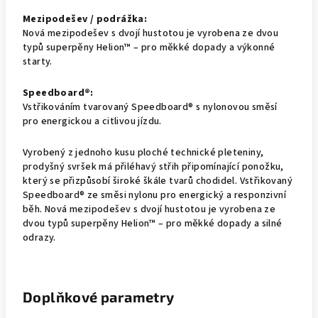
Mezipodešev / podrážka:
Nová mezipodešev s dvojí hustotou je vyrobena ze dvou
typů superpěny Helion™ – pro měkké dopady a výkonné
starty.
Speedboard®:
Vstřikováním tvarovaný Speedboard® s nylonovou směsí
pro energickou a citlivou jízdu.
Vyrobený z jednoho kusu ploché technické pleteniny,
prodyšný svršek má přiléhavý střih připomínající ponožku,
který se přizpůsobí široké škále tvarů chodidel. Vstřikovaný
Speedboard® ze směsi nylonu pro energický a responzivní
běh. Nová mezipodešev s dvojí hustotou je vyrobena ze
dvou typů superpěny Helion™ – pro měkké dopady a silné
odrazy.
Doplňkové parametry