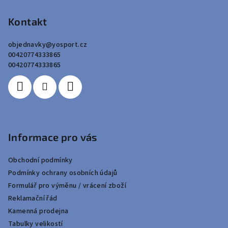
á
p
Kontakt
a
objednavky
@
yosport.cz
t
00420774333865
í
00420774333865
Informace pro vás
Obchodní podmínky
Podmínky ochrany osobních údajů
Formulář pro výměnu / vrácení zboží
Reklamační řád
Kamenná prodejna
Tabulky velikostí