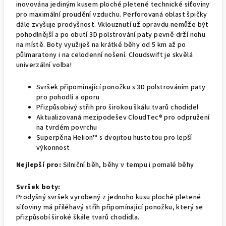
inovována jediným kusem ploché pletené technické síťoviny
pro maximální proudění vzduchu. Perforovaná oblast špičky
dále zvyšuje prodyšnost. Vklouznutí už opravdu nemůže být
pohodlnější a po obutí 3D polstrování paty pevně drží nohu
na místě. Boty využiješ na krátké běhy od 5 km až po
půlmaratony i na celodenní nošení. Cloudswift je skvělá
univerzální volba!
Svršek připomínající ponožku s 3D polstrováním paty
pro pohodlí a oporu
Přizpůsobivý střih pro širokou škálu tvarů chodidel
Aktualizovaná mezipodešev CloudTec® pro odpružení
na tvrdém povrchu
Superpěna Helion™ s dvojitou hustotou pro lepší
výkonnost
Nejlepší pro:
Silniční běh, běhy v tempu i pomalé běhy
Svršek boty:
Prodyšný svršek vyrobený z jednoho kusu ploché pletené
síťoviny má přiléhavý střih připomínající ponožku, který se
přizpůsobí široké škále tvarů chodidla.