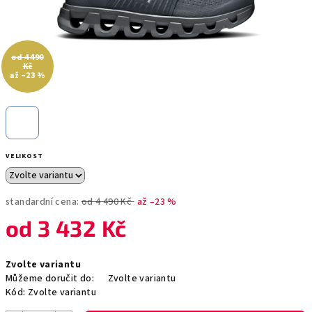
od 4 490
Kč
až –23 %
VELIKOST
standardní cena:
od 4 490 Kč
až –23 %
od
3 432 Kč
Měrná
Zvolte variantu
cena:
Můžeme doručit do:
Zvolte variantu
Kód:
Zvolte variantu