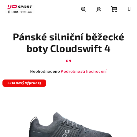
Přejít
na
obsah
Nákupní
Hledat
Přihlášení
Pánské silniční běžecké
košík
boty Cloudswift 4
ON
Průměrné
Neohodnoceno
Podrobnosti hodnocení
hodnocení
Skladový výprodej
produktu
je
0,0
z
5
hvězdiček.