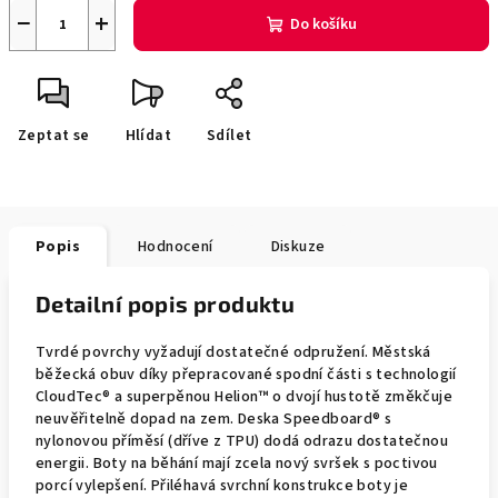
−
+
Do košíku
Zeptat se
Hlídat
Sdílet
Popis
Hodnocení
Diskuze
Detailní popis produktu
Tvrdé povrchy vyžadují dostatečné odpružení. Městská
běžecká obuv díky přepracované spodní části s technologií
CloudTec® a superpěnou Helion™ o dvojí hustotě změkčuje
neuvěřitelně dopad na zem. Deska Speedboard® s
nylonovou příměsí (dříve z TPU) dodá odrazu dostatečnou
energii. Boty na běhání mají zcela nový svršek s poctivou
porcí vylepšení. Přiléhavá svrchní konstrukce boty je