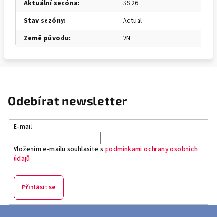
Aktuální sezóna
:
SS26
Stav sezóny
:
Actual
Země původu
:
VN
Odebírat newsletter
E-mail
Vložením e-mailu souhlasíte s
podmínkami ochrany osobních
údajů
Přihlásit se
Z