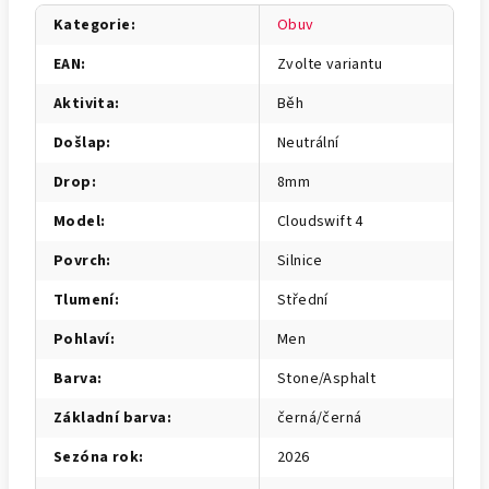
Kategorie
:
Obuv
EAN
:
Zvolte variantu
Aktivita
:
Běh
Došlap
:
Neutrální
Drop
:
8mm
Model
:
Cloudswift 4
Povrch
:
Silnice
Tlumení
:
Střední
Pohlaví
:
Men
Barva
:
Stone/Asphalt
Základní barva
:
černá/černá
Sezóna rok
:
2026