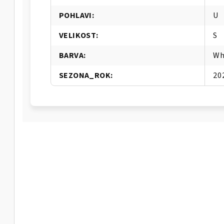
POHLAVI
:
U
VELIKOST
:
S
BARVA
:
Wh
SEZONA_ROK
:
20