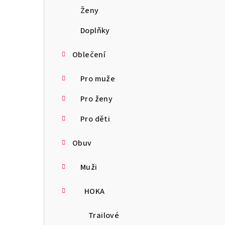
a
Ženy
n
Doplňky
n
Oblečení
í
Pro muže
p
Pro ženy
a
Pro děti
n
Obuv
e
l
Muži
HOKA
Trailové