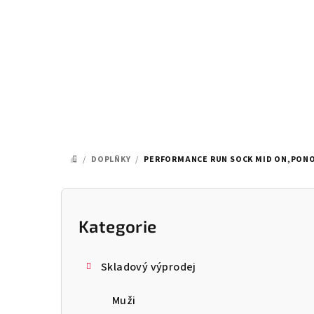
Přejít
na
obsah
/
DOPLŇKY
/
PERFORMANCE RUN SOCK MID ON,PONO
DOMŮ
P
o
Kategorie
Přeskočit
kategorie
s
Skladový výprodej
t
Muži
r