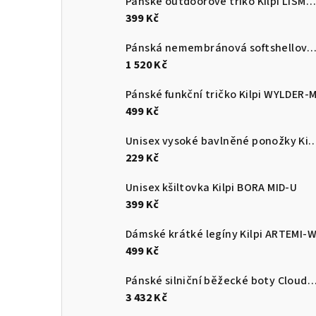
Pánské outdoorové triko Kilpi LISMAIN-M
399 Kč
Pánská nemembránová softshellová běžecká bunda Kilpi 
1 520 Kč
Pánské funkční tričko Kilpi WYLDER-
499 Kč
Unisex vysoké bavlněné ponožky Kilpi 
229 Kč
Unisex kšiltovka Kilpi BORA MID-U
399 Kč
Dámské krátké legíny Kilpi ARTEMI-
499 Kč
Pánské silniční běžecké boty Cloudsurf
3 432 Kč