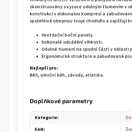
zkonstruovány s vysoce odolným tlumením v ob
konstrukcí s dokonalou kompresí a zabudovan
spolehlivě obepnou tvoje chodidlo a zajišťují 
Ventilační boční panely.
Dokonalé odvádění vlhkosti.
Odolné tlumení na spodní části v oblasti p
Ergonomická struktura a zabudovaná pod
Nejlepší pro:
Běh, silniční běh, závody, atletika.
Doplňkové parametry
Kategorie
:
Do
EAN
:
Zv