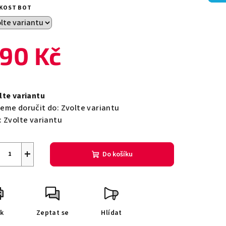
duktu
IKOST BOT
90 Kč
zdiček.
ná
a:
lte variantu
eme doručit do:
Zvolte variantu
:
Zvolte variantu
+
Do košíku
sk
Zeptat se
Hlídat