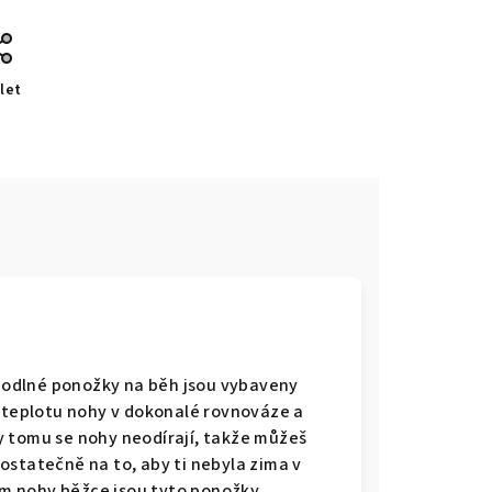
let
e
odlné ponožky na běh jsou vybaveny
í teplotu nohy v dokonalé rovnováze a
y tomu se nohy neodírají, takže můžeš
 dostatečně na to, aby ti nebyla zima v
m nohy běžce jsou tyto ponožky