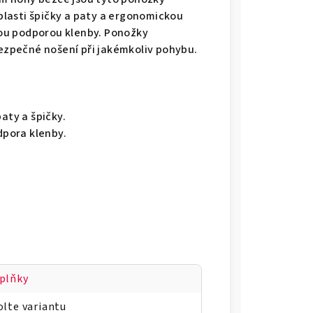
lasti špičky a paty a ergonomickou
ou podporou klenby. Ponožky
bezpečné nošení při jakémkoliv pohybu.
aty a špičky.
pora klenby.
plňky
olte variantu