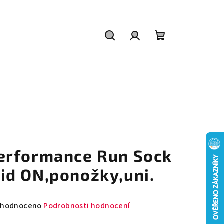
Hledat
Přihlášení
Nákupní
košík
erformance Run Sock
id ON,ponožky,uni.
měrné
hodnoceno
Podrobnosti hodnocení
nocení