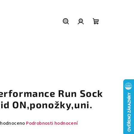
Hledat
Přihlášení
Nákupní
košík
erformance Run Sock
id ON,ponožky,uni.
měrné
hodnoceno
Podrobnosti hodnocení
nocení