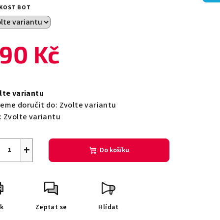
duktu
IKOST BOT
90 Kč
zdiček.
ná
a:
lte variantu
eme doručit do:
Zvolte variantu
:
Zvolte variantu
+
Do košíku
sk
Zeptat se
Hlídat