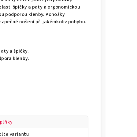
lasti špičky a paty a ergonomickou
ou podporou klenby. Ponožky
bezpečné nošení při jakémkoliv pohybu.
aty a špičky.
pora klenby.
plňky
olte variantu