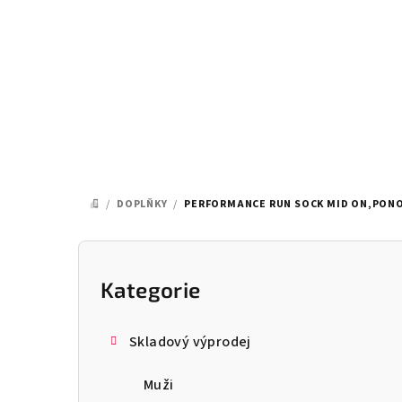
Přejít
na
obsah
/
DOPLŇKY
/
PERFORMANCE RUN SOCK MID ON,PONO
DOMŮ
P
o
Kategorie
Přeskočit
kategorie
s
Skladový výprodej
t
Muži
r