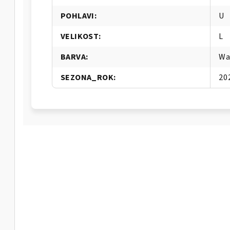
POHLAVI
:
U
VELIKOST
:
L
BARVA
:
Wa
SEZONA_ROK
:
20