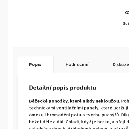
Sdí
Popis
Hodnocení
Diskuz
Detailní popis produktu
Běžecké ponožky, které nikdy nekloužou.
Poh
technickými ventilačními panely, které udržuj
omezují hromadění potu a tvorbu puchýřů. Dík
běžet déle a dál. Chladí, když je horko, a hřejí
chladných dnech. Vzhledem k pohybu a nárazů