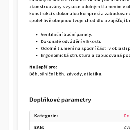
zkonstruovány s vysoce odolným tlumením v ob
konstrukcí s dokonalou kompresí a zabudovan
spolehlivě obepnou tvoje chodidlo a zajišťují 
Ventilační boční panely.
Dokonalé odvádění vlhkosti.
Odolné tlumení na spodní části v oblasti p
Ergonomická struktura a zabudovaná pod
Nejlepší pro:
Běh, silniční běh, závody, atletika.
Doplňkové parametry
Kategorie
:
Do
EAN
:
Zv