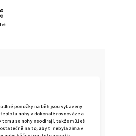
let
e
odlné ponožky na běh jsou vybaveny
í teplotu nohy v dokonalé rovnováze a
y tomu se nohy neodírají, takže můžeš
 dostatečně na to, aby ti nebyla zima v
m nohy běžce jsou tyto ponožky