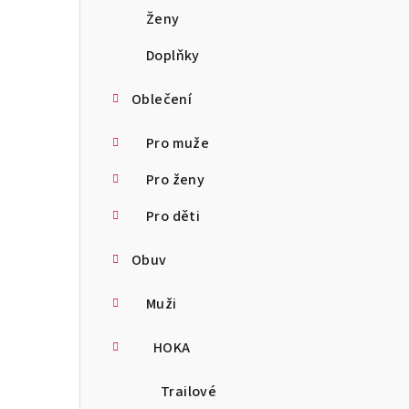
a
Ženy
n
Doplňky
n
Oblečení
í
Pro muže
p
Pro ženy
a
Pro děti
n
Obuv
e
l
Muži
HOKA
Trailové