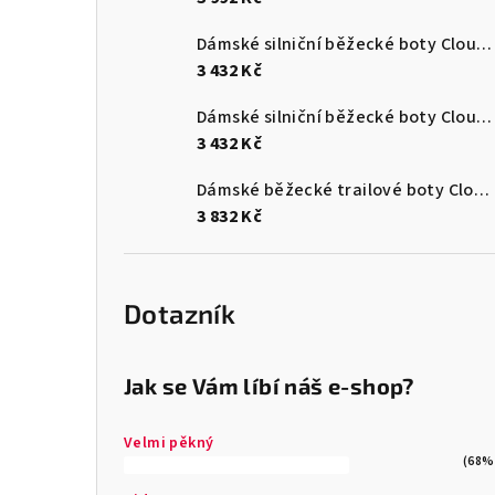
Dámské silniční běžecké boty Cloudsurfer Max
3 432 Kč
Dámské silniční běžecké boty Cloudsurfer Max
3 432 Kč
Dámské běžecké trailové boty Cloudultra 3
3 832 Kč
Dotazník
Jak se Vám líbí náš e-shop?
Velmi pěkný
(68%