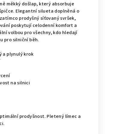
čně měkký došlap, který absorbuje
špičce. Elegantní silueta doplněná o
zatímco prodyšný síťovaný svršek,
vání poskytují celodenní komfort a
ální volbou pro všechny, kdo hledají
pro silniční běh.
 a plynulý krok
í
ycení
ost na silnici
ptimální prodyšnost. Pletený límec a
ci.