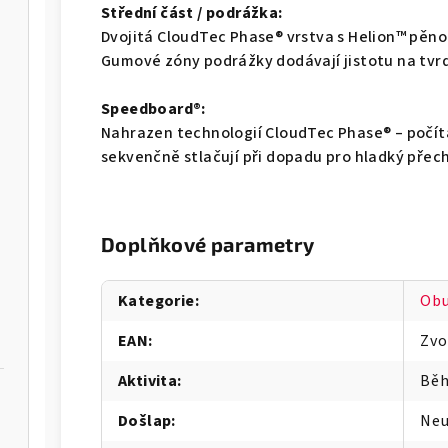
Střední část / podrážka:
Dvojitá CloudTec Phase® vrstva s Helion™ pěnou
Gumové zóny podrážky dodávají jistotu na tvr
Speedboard®:
Nahrazen technologií CloudTec Phase® – počí
sekvenčně stlačují při dopadu pro hladký přech
Doplňkové parametry
Kategorie
:
Ob
EAN
:
Zvo
Aktivita
:
Bě
Došlap
:
Neu