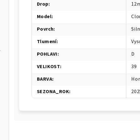
Drop
:
12
Model
:
Clo
Povrch
:
Sil
Tlumení
:
Vys
er Max
POHLAVI
:
D
VELIKOST
:
39
IA-W
BARVA
:
Hor
SEZONA_ROK
:
202