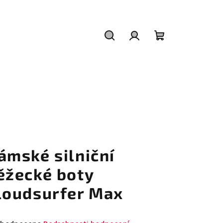
Hledat
Přihlášení
Nákupní
košík
ámské silniční
ěžecké boty
loudsurfer Max