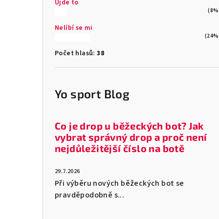
Ujde to
(8%
Nelíbí se mi
(24%
Počet hlasů:
38
Yo sport Blog
Co je drop u běžeckých bot? Jak
vybrat správný drop a proč není
nejdůležitější číslo na botě
29.7.2026
Při výběru nových běžeckých bot se
pravděpodobně s...