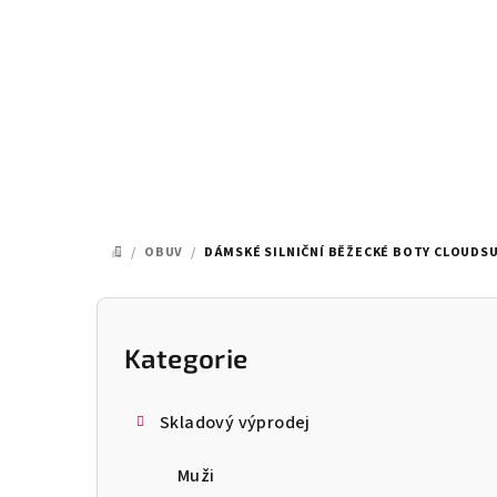
Přejít
na
obsah
/
OBUV
/
DÁMSKÉ SILNIČNÍ BĚŽECKÉ BOTY CLOUDS
DOMŮ
P
o
Kategorie
Přeskočit
kategorie
s
Skladový výprodej
t
Muži
r