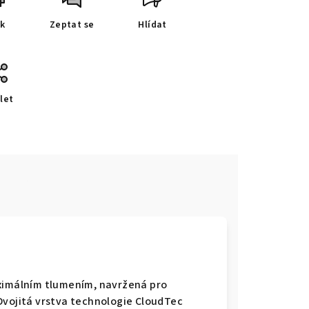
sk
Zeptat se
Hlídat
let
e
aximálním tlumením, navržená pro
Dvojitá vrstva technologie CloudTec