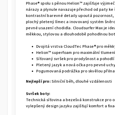
Phase® spolu s pěnou Helion™ zajišťuje výjime
nárazy a plynule navazuje přechod od paty ke 
kontrastní barevné detaily upoutá pozornost, 
plochý pletený límec a inovovaný systém šněro
pevné usazení chodidla. Cloudsurfer Max je ide
měkkou, stylovou a dlouhodobě pohodlnou botu 
Dvojitá vrstva CloudTec Phase® pro měkký
Helion™ superfoam pro maximální tlumen
Síťovaný svršek pro prodyšnost a pohodlí
Pletený jazyk a nová očka pro pevné uch
Pogumovaná podrážka pro skvělou přilnav
Nejlepší pro:
Silniční běh, dlouhé vzdálenosti
Svršek boty:
Technická síťovina a bezešvá konstrukce pro o
vylepšený design jazyku zajišťují komfort a fixa