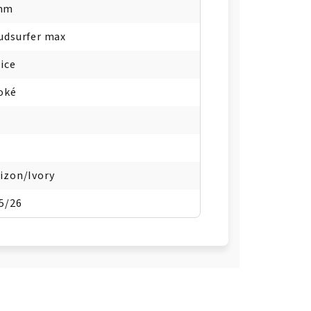
mm
udsurfer max
nice
oké
izon/Ivory
5/26