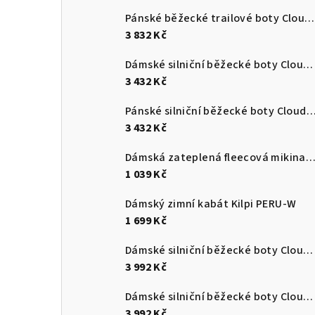
Pánské běžecké trailové boty Cloudultra 3
3 832 Kč
Dámské silniční běžecké boty Cloudswift 4
3 432 Kč
Pánské silniční běžecké boty Cloudsurf
3 432 Kč
Dámská zateplená fleecová mikina s kapucí Kilpi NEV
1 039 Kč
Dámský zimní kabát Kilpi PERU-W
1 699 Kč
Dámské silniční běžecké boty Cloudmonster 3
3 992 Kč
Dámské silniční běžecké boty Cloudmonster 3
3 992 Kč