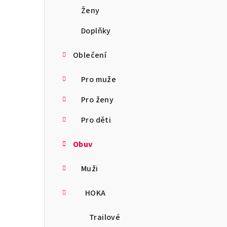
a
Ženy
n
Doplňky
n
Oblečení
í
Pro muže
p
Pro ženy
a
Pro děti
n
Obuv
e
l
Muži
HOKA
Trailové