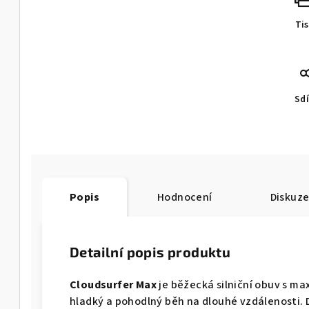
Ti
Sdí
Popis
Hodnocení
Diskuz
Detailní popis produktu
Cloudsurfer Max
je běžecká silniční obuv s m
hladký a pohodlný běh na dlouhé vzdálenosti. 