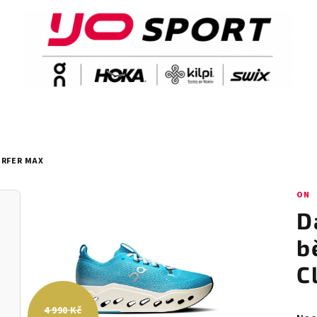
URFER MAX
ON
D
b
C
4 990 Kč