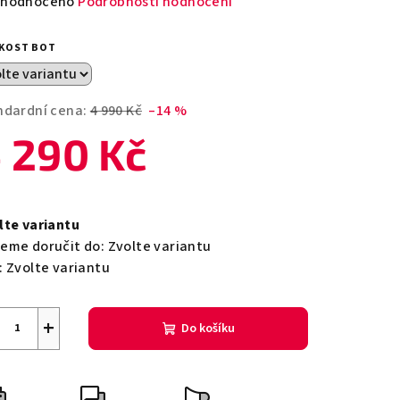
měrné
hodnoceno
Podrobnosti hodnocení
nocení
duktu
IKOST BOT
ndardní cena:
4 990 Kč
–14 %
 290 Kč
zdiček.
ná
a:
lte variantu
eme doručit do:
Zvolte variantu
:
Zvolte variantu
+
Do košíku