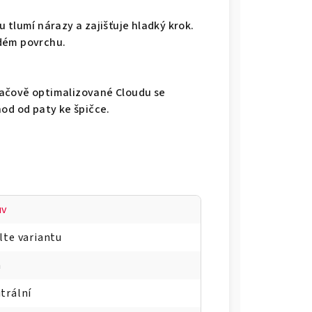
 tlumí nárazy a zajišťuje hladký krok.
dém povrchu.
tačově optimalizované Cloudu se
od od paty ke špičce.
uv
lte variantu
h
trální