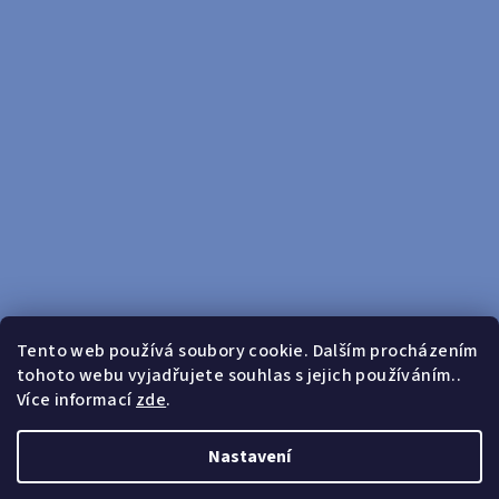
Tento web používá soubory cookie. Dalším procházením
tohoto webu vyjadřujete souhlas s jejich používáním..
Sledovat na Instagramu
Více informací
zde
.
Doprava zdarma od 599 Kč
Nastavení
Copyright 2026
yosport
. Všechna práva vyhrazena.
Upravit