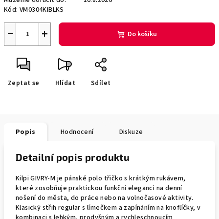
Můžeme doručit do:
10.8.2026
Kód:
VM0304KIBLKS
−
+
Do košíku
Zeptat se
Hlídat
Sdílet
Popis
Hodnocení
Diskuze
Detailní popis produktu
Kilpi GIVRY-M je pánské polo třičko s krátkým rukávem,
které zosobňuje praktickou funkční eleganci na denní
nošení do města, do práce nebo na volnočasové aktivity.
Klasický střih regular s límečkem a zapínáním na knoflíčky, v
kombinaci s lehkým, prodyšným a rychleschnoucím