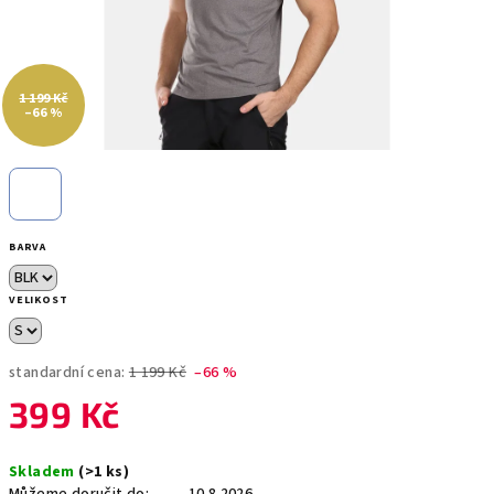
1 199 Kč
–66 %
BARVA
VELIKOST
standardní cena:
1 199 Kč
–66 %
399 Kč
Měrná
Skladem
(>1 ks)
cena: