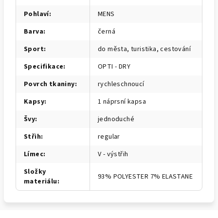
Pohlaví
:
MENS
Barva
:
černá
Sport
:
do města, turistika, cestování
Specifikace
:
OPTI - DRY
Povrch tkaniny
:
rychleschnoucí
Kapsy
:
1 náprsní kapsa
Švy
:
jednoduché
Střih
:
regular
Límec
:
V - výstřih
Složky
93% POLYESTER 7% ELASTANE
materiálu
: