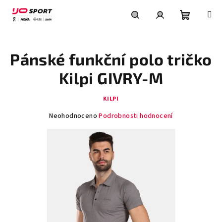
Přejít
na
obsah
Nákupní
Hledat
Přihlášení
Pánské funkční polo tričko
košík
Kilpi GIVRY-M
KILPI
Průměrné
Neohodnoceno
Podrobnosti hodnocení
hodnocení
produktu
je
0,0
z
5
hvězdiček.