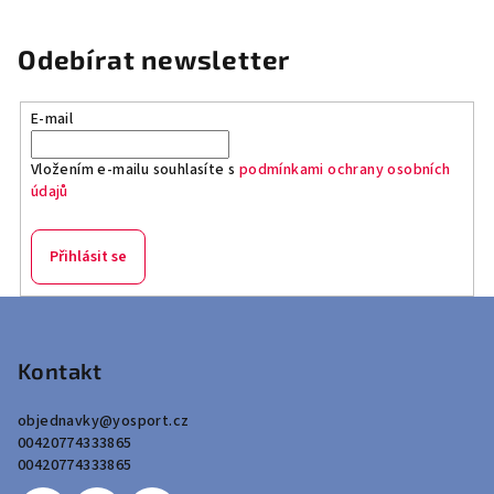
Odebírat newsletter
E-mail
Vložením e-mailu souhlasíte s
podmínkami ochrany osobních
údajů
Přihlásit se
Z
á
p
Kontakt
a
objednavky
@
yosport.cz
t
00420774333865
í
00420774333865