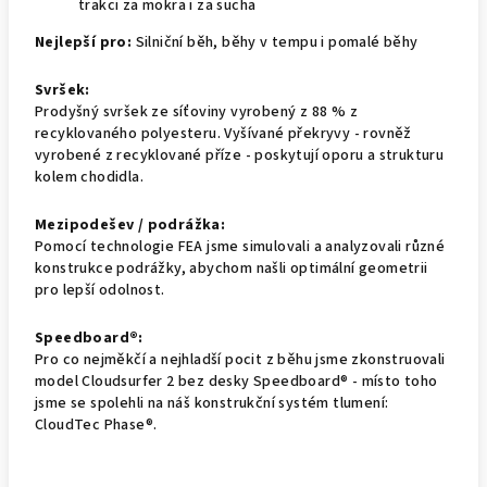
trakci za mokra i za sucha
Nejlepší pro:
Silniční běh, běhy v tempu i pomalé běhy
Svršek:
Prodyšný svršek ze síťoviny vyrobený z 88 % z
recyklovaného polyesteru. Vyšívané překryvy - rovněž
vyrobené z recyklované příze - poskytují oporu a strukturu
kolem chodidla.
Mezipodešev / podrážka:
Pomocí technologie FEA jsme simulovali a analyzovali různé
konstrukce podrážky, abychom našli optimální geometrii
pro lepší odolnost.
Speedboard®:
Pro co nejměkčí a nejhladší pocit z běhu jsme zkonstruovali
model Cloudsurfer 2 bez desky Speedboard® - místo toho
jsme se spolehli na náš konstrukční systém tlumení:
CloudTec Phase®.