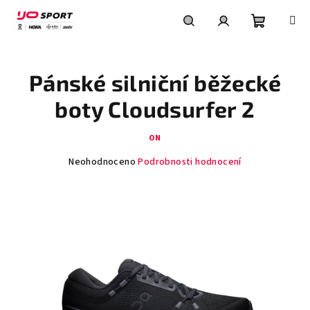
Přejít
na
obsah
Nákupní
Hledat
Přihlášení
Pánské silniční běžecké
košík
boty Cloudsurfer 2
ON
Průměrné
Neohodnoceno
Podrobnosti hodnocení
hodnocení
produktu
je
0,0
z
5
hvězdiček.