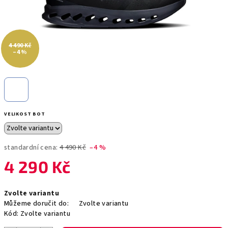
4 490 Kč
–4 %
VELIKOST BOT
standardní cena:
4 490 Kč
–4 %
4 290 Kč
Měrná
Zvolte variantu
cena:
Můžeme doručit do:
Zvolte variantu
Kód:
Zvolte variantu