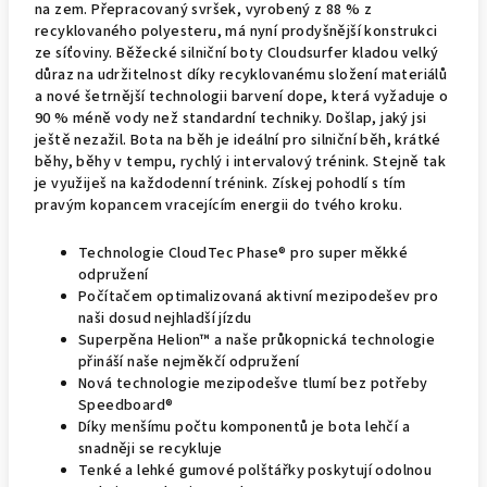
na zem. Přepracovaný svršek, vyrobený z 88 % z
recyklovaného polyesteru, má nyní prodyšnější konstrukci
ze síťoviny. Běžecké silniční boty Cloudsurfer kladou velký
důraz na udržitelnost díky recyklovanému složení materiálů
a nové šetrnější technologii barvení dope, která vyžaduje o
90 % méně vody než standardní techniky. Došlap, jaký jsi
ještě nezažil. Bota na běh je ideální pro silniční běh, krátké
běhy, běhy v tempu, rychlý i intervalový trénink. Stejně tak
je využiješ na každodenní trénink. Získej pohodlí s tím
pravým kopancem vracejícím energii do tvého kroku.
Technologie CloudTec Phase® pro super měkké
odpružení
Počítačem optimalizovaná aktivní mezipodešev pro
naši dosud nejhladší jízdu
Superpěna Helion™ a naše průkopnická technologie
přináší naše nejměkčí odpružení
Nová technologie mezipodešve tlumí bez potřeby
Speedboard®
Díky menšímu počtu komponentů je bota lehčí a
snadněji se recykluje
Tenké a lehké gumové polštářky poskytují odolnou