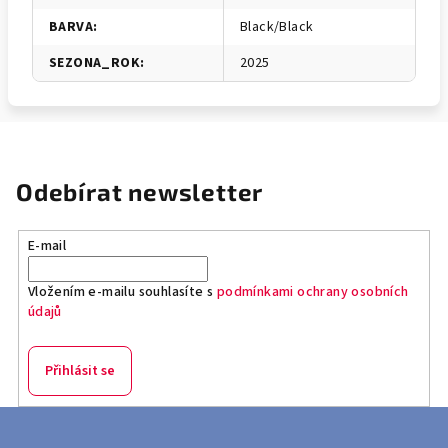
BARVA
:
Black/Black
SEZONA_ROK
:
2025
Odebírat newsletter
E-mail
Vložením e-mailu souhlasíte s
podmínkami ochrany osobních
údajů
Přihlásit se
Z
á