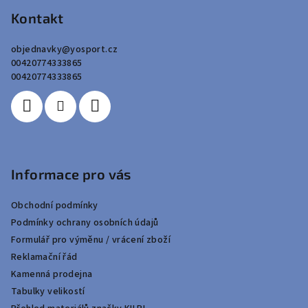
p
Kontakt
a
objednavky
@
yosport.cz
t
00420774333865
í
00420774333865
Informace pro vás
Obchodní podmínky
Podmínky ochrany osobních údajů
Formulář pro výměnu / vrácení zboží
Reklamační řád
Kamenná prodejna
Tabulky velikostí