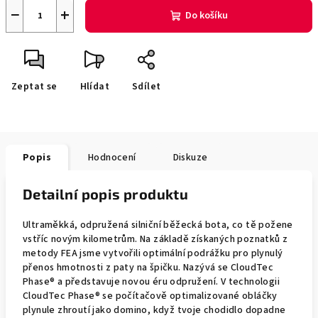
−
+
Do košíku
Zeptat se
Hlídat
Sdílet
Popis
Hodnocení
Diskuze
Detailní popis produktu
Ultraměkká, odpružená silniční běžecká bota, co tě požene
vstříc novým kilometrům. Na základě získaných poznatků z
metody FEA jsme vytvořili optimální podrážku pro plynulý
přenos hmotnosti z paty na špičku. Nazývá se CloudTec
Phase® a představuje novou éru odpružení. V technologii
CloudTec Phase® se počítačově optimalizované obláčky
plynule zhroutí jako domino, když tvoje chodidlo dopadne