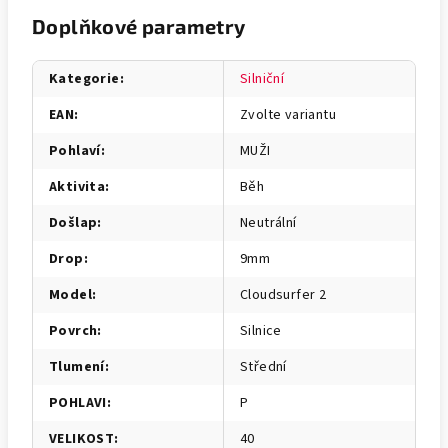
Doplňkové parametry
Kategorie
:
Silniční
EAN
:
Zvolte variantu
Pohlaví
:
MUŽI
Aktivita
:
Běh
Došlap
:
Neutrální
Drop
:
9mm
Model
:
Cloudsurfer 2
Povrch
:
Silnice
Tlumení
:
Střední
POHLAVI
:
P
VELIKOST
:
40