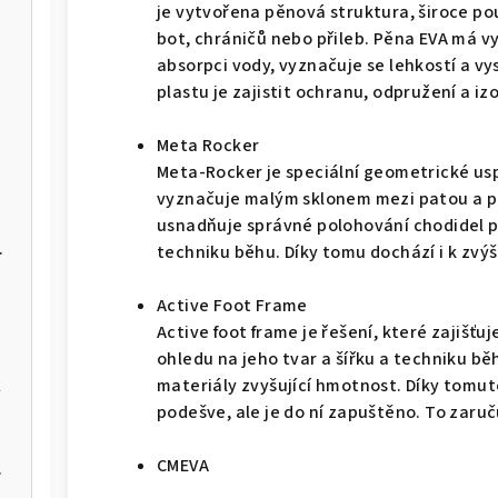
je vytvořena pěnová struktura, široce p
bot, chráničů nebo přileb. Pěna EVA má v
absorpci vody, vyznačuje se lehkostí a v
plastu je zajistit ochranu, odpružení a izo
BALEO-M
Meta Rocker
Meta-Rocker je speciální geometrické us
M
vyznačuje malým sklonem mezi patou a pr
usnadňuje správné polohování chodidel p
3P PALWAY-U
techniku běhu. Díky tomu dochází i k zvýš
Active Foot Frame
Active foot frame je řešení, které zajišťu
ohledu na jeho tvar a šířku a techniku bě
materiály zvyšující hmotnost. Díky tomut
W
podešve, ale je do ní zapuštěno. To zaruču
CMEVA
er Max