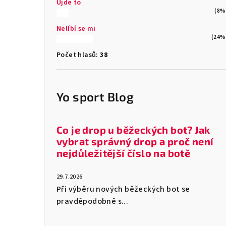
Ujde to
(8%
Nelíbí se mi
(24%
Počet hlasů:
38
Yo sport Blog
Co je drop u běžeckých bot? Jak
vybrat správný drop a proč není
nejdůležitější číslo na botě
29.7.2026
Při výběru nových běžeckých bot se
pravděpodobně s...