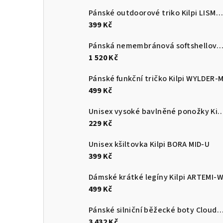
Pánské outdoorové triko Kilpi LISMAIN-M
399 Kč
Pánská nemembránová softshellová běžecká bunda Kilpi 
1 520 Kč
Pánské funkční tričko Kilpi WYLDER-
499 Kč
Unisex vysoké bavlněné ponožky Kilpi 
229 Kč
Unisex kšiltovka Kilpi BORA MID-U
399 Kč
Dámské krátké legíny Kilpi ARTEMI-
499 Kč
Pánské silniční běžecké boty Cloudsurf
3 432 Kč