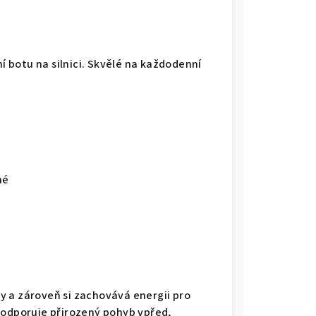
ní botu na silnici. Skvělé na každodenní
né
y a zároveň si zachovává energii pro
podporuje přirozený pohyb vpřed,