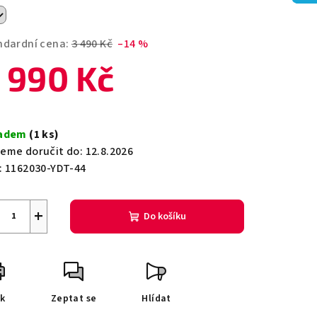
ndardní cena:
3 490 Kč
–14 %
 990 Kč
zdiček.
ná
a:
ladem
(1 ks)
eme doručit do:
12.8.2026
:
1162030-YDT-44
+
Do košíku
sk
Zeptat se
Hlídat