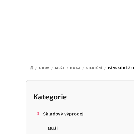
Přejít
na
obsah
/
OBUV
/
MUŽI
/
HOKA
/
SILNIČNÍ
/
PÁNSKÉ BĚŽEC
DOMŮ
P
o
Kategorie
Přeskočit
kategorie
s
Skladový výprodej
t
Muži
r