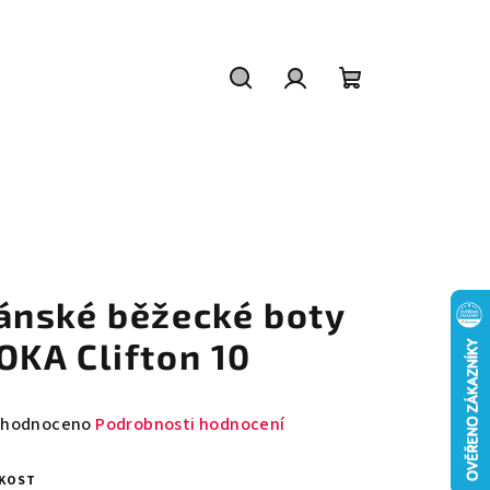
Hledat
Přihlášení
Nákupní
košík
ánské běžecké boty
OKA Clifton 10
měrné
hodnoceno
Podrobnosti hodnocení
nocení
duktu
IKOST