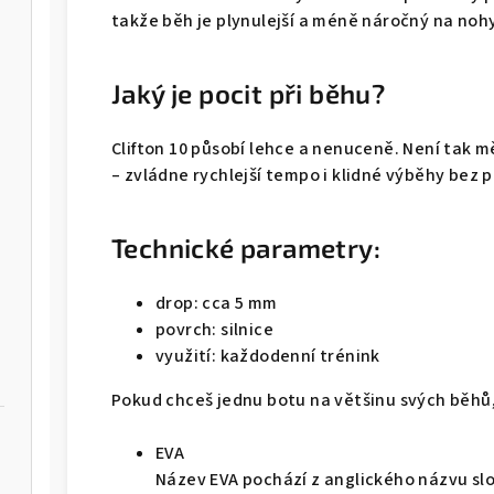
takže běh je plynulejší a méně náročný na nohy
Jaký je pocit při běhu?
Clifton 10 působí lehce a nenuceně. Není tak mě
– zvládne rychlejší tempo i klidné výběhy bez p
Technické parametry:
drop: cca 5 mm
povrch: silnice
využití: každodenní trénink
Pokud chceš jednu botu na většinu svých běhů,
EVA
Název EVA pochází z anglického názvu slo