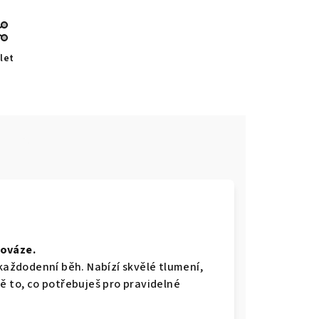
let
e
nováze.
 každodenní běh. Nabízí skvělé tlumení,
ě to, co potřebuješ pro pravidelné