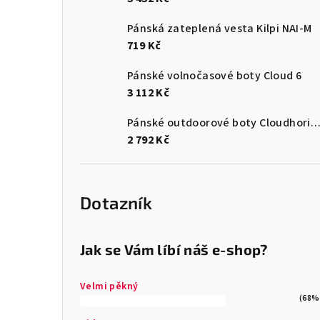
Pánská zateplená vesta Kilpi NAI-M
719 Kč
Pánské volnočasové boty Cloud 6
3 112 Kč
Pánské outdoorové boty Cloudhori
2 792 Kč
Dotazník
Jak se Vám líbí náš e-shop?
Velmi pěkný
(68%