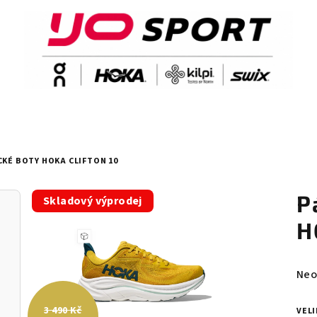
KÉ BOTY HOKA CLIFTON 10
P
Skladový výprodej
H
Prů
Neo
hod
pro
3 490 Kč
VEL