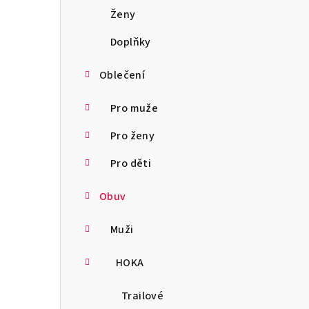
a
Ženy
n
Doplňky
n
Oblečení
í
Pro muže
p
Pro ženy
a
Pro děti
n
Obuv
e
l
Muži
HOKA
Trailové