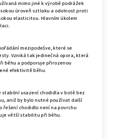
oužívaná mimo jiné k výrobě podrážek
ysokou úroveň vztlaku a odolnost proti
ysokou elasticitou. Hlavním úkolem
laci.
pořádání mezipodešve, které se
sty. Vzniká tak jedinečná opora, která
ři běhu a podporuje přirozenou
ené efektivitě běhu.
je stabilní usazení chodidla v botě bez
hu, aniž by bylo nutné používat další
o řešení chodidlo není na povrchu
je větší stabilitu při běhu.