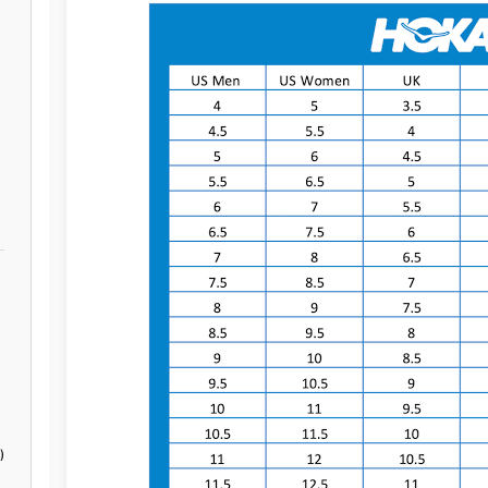
zon
)