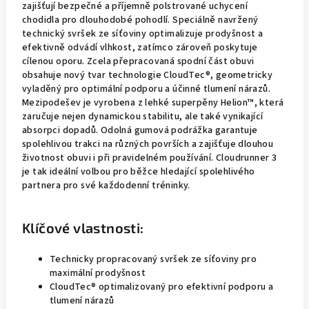
zajišťují bezpečné a příjemně polstrované uchycení
chodidla pro dlouhodobé pohodlí. Speciálně navržený
technický svršek ze síťoviny optimalizuje prodyšnost a
efektivně odvádí vlhkost, zatímco zároveň poskytuje
cílenou oporu. Zcela přepracovaná spodní část obuvi
obsahuje nový tvar technologie CloudTec®, geometricky
vyladěný pro optimální podporu a účinné tlumení nárazů.
Mezipodešev je vyrobena z lehké superpěny Helion™, která
zaručuje nejen dynamickou stabilitu, ale také vynikající
absorpci dopadů. Odolná gumová podrážka garantuje
spolehlivou trakci na různých površích a zajišťuje dlouhou
životnost obuvi i při pravidelném používání. Cloudrunner 3
je tak ideální volbou pro běžce hledající spolehlivého
partnera pro své každodenní tréninky.
Klíčové vlastnosti:
Technicky propracovaný svršek ze síťoviny pro
maximální prodyšnost
CloudTec® optimalizovaný pro efektivní podporu a
tlumení nárazů