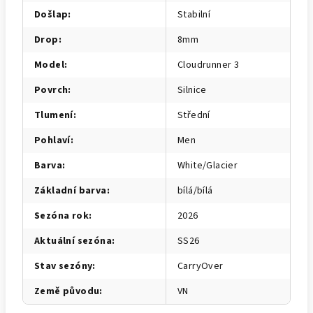
Došlap
:
Stabilní
Drop
:
8mm
Model
:
Cloudrunner 3
Povrch
:
Silnice
Tlumení
:
Střední
Pohlaví
:
Men
Barva
:
White/Glacier
Základní barva
:
bílá/bílá
Sezóna rok
:
2026
Aktuální sezóna
:
SS26
Stav sezóny
:
CarryOver
Země původu
:
VN