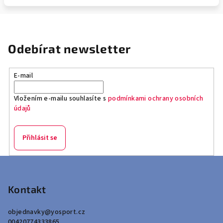
Odebírat newsletter
E-mail
Vložením e-mailu souhlasíte s
podmínkami ochrany osobních
údajů
Přihlásit se
Z
á
p
Kontakt
a
objednavky
@
yosport.cz
t
00420774333865