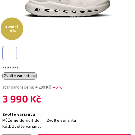
4 290 Kč
–6 %
VELIKOST
standardní cena:
4 290 Kč
–6 %
3 990 Kč
Měrná
Zvolte variantu
cena:
Můžeme doručit do:
Zvolte variantu
Kód:
Zvolte variantu