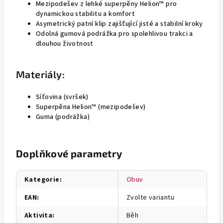
Mezipodešev z lehké superpěny Helion™ pro
dynamickou stabilitu a komfort
Asymetrický patní klip zajišťující jisté a stabilní kroky
Odolná gumová podrážka pro spolehlivou trakci a
dlouhou životnost
Materiály:
Síťovina (svršek)
Superpěna Helion™ (mezipodešev)
Guma (podrážka)
Doplňkové parametry
Kategorie
:
Obuv
EAN
:
Zvolte variantu
Aktivita
:
Běh