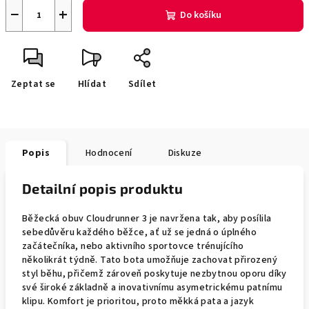
−
+
Do košíku
Zeptat se
Hlídat
Sdílet
Popis
Hodnocení
Diskuze
Detailní popis produktu
Běžecká obuv Cloudrunner 3 je navržena tak, aby posílila
sebedůvěru každého běžce, ať už se jedná o úplného
začátečníka, nebo aktivního sportovce trénujícího
několikrát týdně. Tato bota umožňuje zachovat přirozený
styl běhu, přičemž zároveň poskytuje nezbytnou oporu díky
své široké základně a inovativnímu asymetrickému patnímu
klipu. Komfort je prioritou, proto měkká pata a jazyk