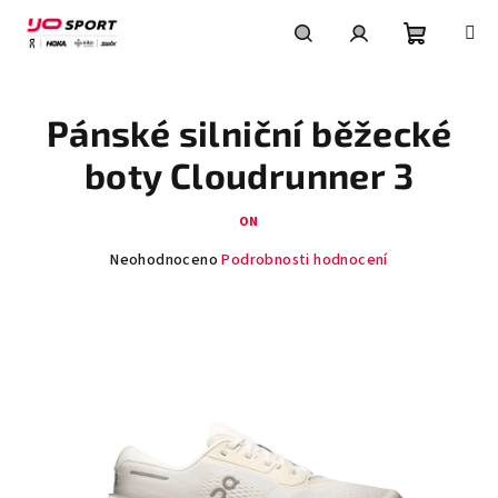
Přejít
na
obsah
Nákupní
Hledat
Přihlášení
Pánské silniční běžecké
košík
boty Cloudrunner 3
ON
Průměrné
Neohodnoceno
Podrobnosti hodnocení
hodnocení
produktu
je
0,0
z
5
hvězdiček.