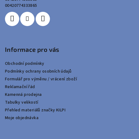
í
00420774333865
Informace pro vás
Obchodní podmínky
Podmínky ochrany osobních údajů
Formulář pro výměnu / vrácení zboží
Reklamační řád
Kamenná prodejna
Tabulky velikostí
Přehled materiálů značky KILPI
Moje objednávka