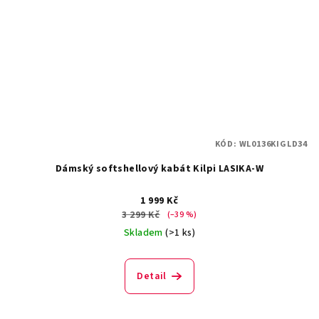
KÓD:
WL0136KIGLD34
Dámský softshellový kabát Kilpi LASIKA-W
1 999 Kč
3 299 Kč
(–39 %)
Skladem
(>1 ks)
Detail