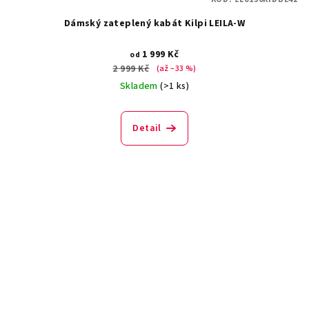
Dámský zateplený kabát Kilpi LEILA-W
1 999 Kč
od
2 999 Kč
(až –33 %)
Skladem
(>1 ks)
Detail