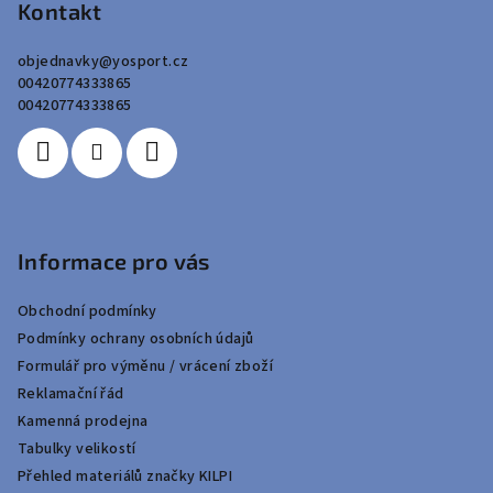
p
Kontakt
a
objednavky
@
yosport.cz
t
00420774333865
í
00420774333865
Informace pro vás
Obchodní podmínky
Podmínky ochrany osobních údajů
Formulář pro výměnu / vrácení zboží
Reklamační řád
Kamenná prodejna
Tabulky velikostí
Přehled materiálů značky KILPI