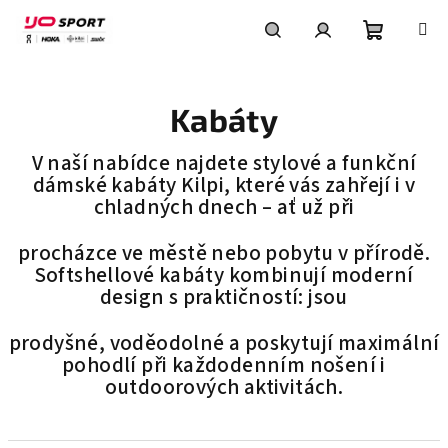
Přejít
na
obsah
Nákupní
Hledat
Přihlášení
Kabáty
košík
V naší nabídce najdete stylové a funkční
dámské kabáty Kilpi, které vás zahřejí i v
chladných dnech – ať už při
procházce ve městě nebo pobytu v přírodě.
Softshellové kabáty kombinují moderní
design s praktičností: jsou
prodyšné, voděodolné a poskytují maximální
pohodlí při každodenním nošení i
outdoorových aktivitách.