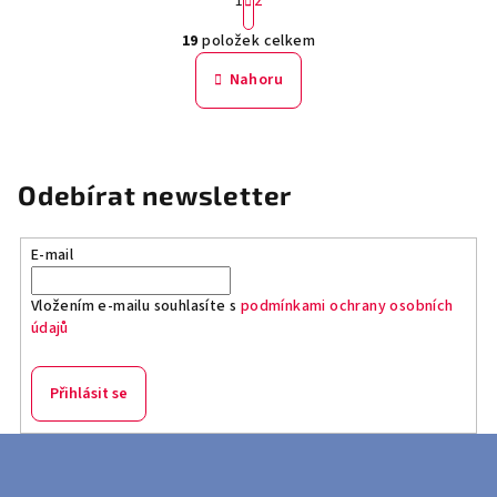
1
2
t
O
r
19
položek celkem
á
v
n
l
Nahoru
k
á
o
d
v
a
á
n
c
Odebírat newsletter
í
í
p
r
E-mail
v
k
Vložením e-mailu souhlasíte s
podmínkami ochrany osobních
údajů
y
v
ý
Přihlásit se
p
i
Z
s
á
u