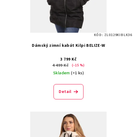
d
u
k
t
KÓD:
ZL0129KIBLK36
ů
Dámský zimní kabát Kilpi BELIZE-W
3 799 Kč
4 499 Kč
(–15 %)
Skladem
(>1 ks)
Detail