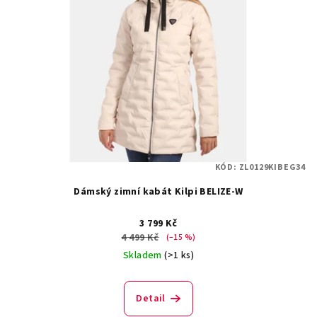
KÓD:
ZL0129KIBEG34
Dámský zimní kabát Kilpi BELIZE-W
3 799 Kč
4 499 Kč
(–15 %)
Skladem
(>1 ks)
Detail