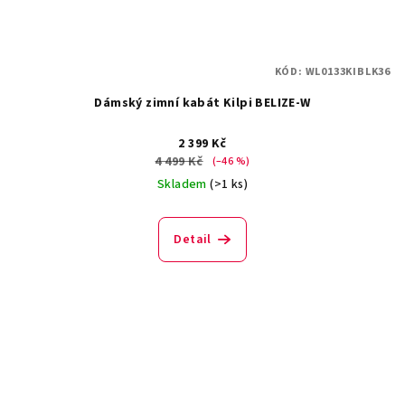
KÓD:
WL0133KIBLK36
Dámský zimní kabát Kilpi BELIZE-W
2 399 Kč
4 499 Kč
(–46 %)
Skladem
(>1 ks)
Detail