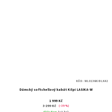
KÓD:
WL0136KIBLK42
Dámský softshellový kabát Kilpi LASIKA-W
1 999 Kč
3 299 Kč
(–39 %)