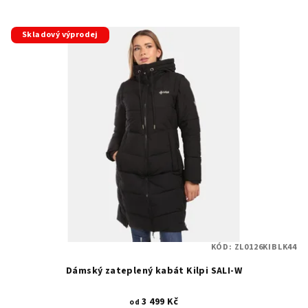
Skladový výprodej
KÓD:
ZL0126KIBLK44
Dámský zateplený kabát Kilpi SALI-W
3 499 Kč
od