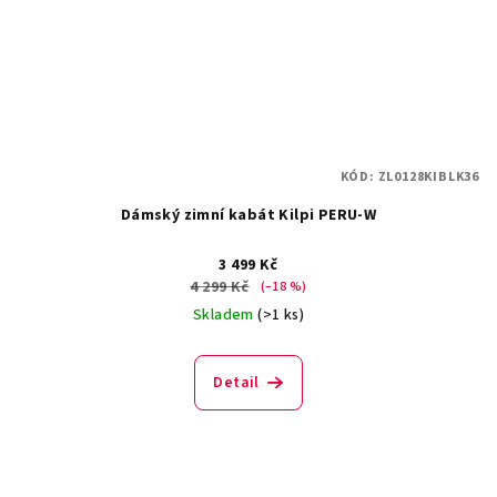
KÓD:
ZL0128KIBLK36
Dámský zimní kabát Kilpi PERU-W
3 499 Kč
4 299 Kč
(–18 %)
Skladem
(>1 ks)
Detail