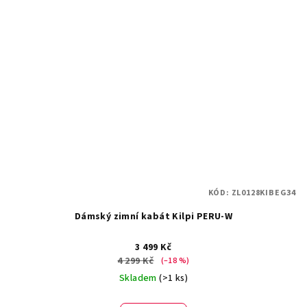
KÓD:
ZL0128KIBEG34
Dámský zimní kabát Kilpi PERU-W
3 499 Kč
4 299 Kč
(–18 %)
Skladem
(>1 ks)