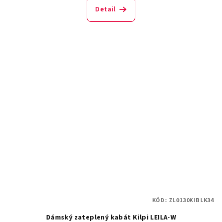
Detail
KÓD:
ZL0130KIBLK34
Dámský zateplený kabát Kilpi LEILA-W