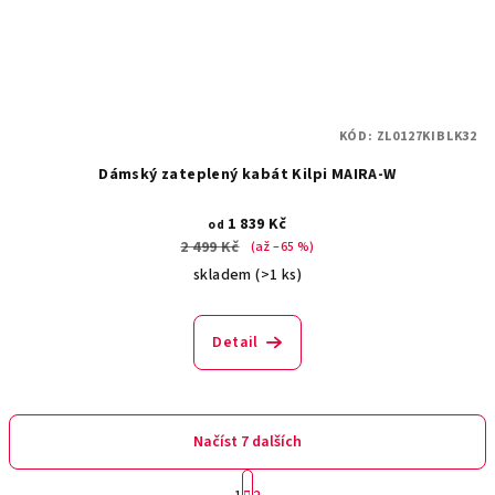
KÓD:
ZL0127KIBLK32
Dámský zateplený kabát Kilpi MAIRA-W
1 839 Kč
od
2 499 Kč
(až –65 %)
skladem
(>1 ks)
Detail
Načíst 7 dalších
S