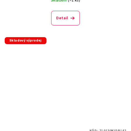
Skladem
(>1 ks)
Detail
Skladový výprodej
KÓD:
ZL0130KIDBL42