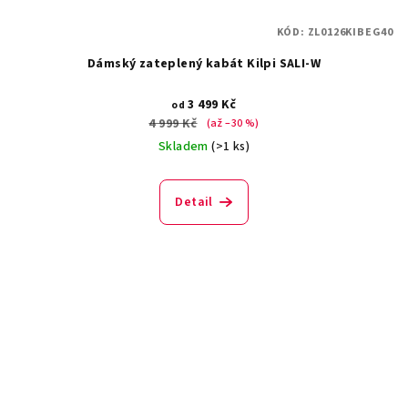
KÓD:
ZL0126KIBEG40
Dámský zateplený kabát Kilpi SALI-W
3 499 Kč
od
4 999 Kč
(až –30 %)
Skladem
(>1 ks)
Detail