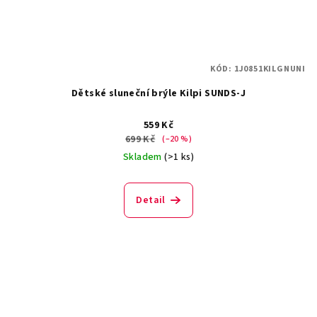
KÓD:
1J0851KILGNUNI
Dětské sluneční brýle Kilpi SUNDS-J
559 Kč
699 Kč
(–20 %)
Skladem
(>1 ks)
Detail