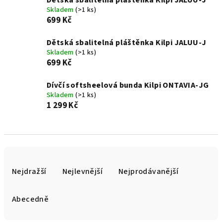
Dětská sbalitelná pláštěnka Kilpi JALUU-J
Skladem
(>1 ks)
699 Kč
Dětská sbalitelná pláštěnka Kilpi JALUU-J
Skladem
(>1 ks)
699 Kč
Dívčí softsheelová bunda Kilpi ONTAVIA-JG
Skladem
(>1 ks)
1 299 Kč
Ř
a
Nejdražší
Nejlevnější
Nejprodávanější
z
e
Abecedně
n