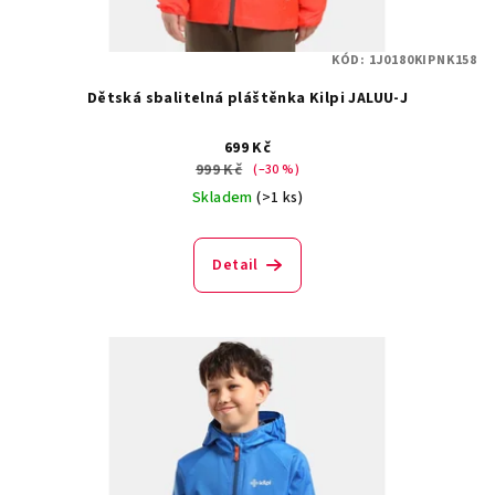
KÓD:
1J0180KIPNK158
Dětská sbalitelná pláštěnka Kilpi JALUU-J
699 Kč
999 Kč
(–30 %)
Skladem
(>1 ks)
Detail