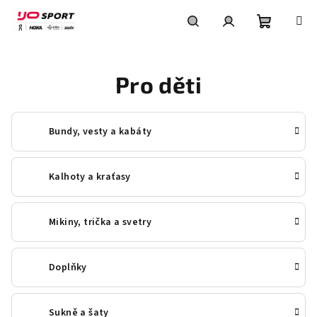
Přejít
na
obsah
Nákupní
Hledat
Přihlášení
Pro děti
košík
Bundy, vesty a kabáty
Kalhoty a kraťasy
Mikiny, trička a svetry
Doplňky
Sukně a šaty