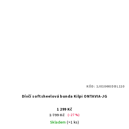
KÓD:
1J0104KIDBL110
Dívčí softsheelová bunda Kilpi ONTAVIA-JG
1 299 Kč
1 799 Kč
(–27 %)
Skladem
(>1 ks)