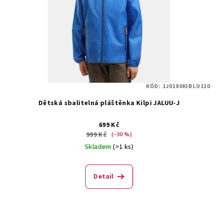
KÓD:
1J0180KIBLU110
Dětská sbalitelná pláštěnka Kilpi JALUU-J
699 Kč
999 Kč
(–30 %)
Skladem
(>1 ks)
Detail