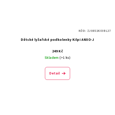
KÓD:
ZJ0851KIDBL27
Dětské lyžařské podkolenky Kilpi ANXO-J
249 Kč
Skladem
(>1 ks)
Detail