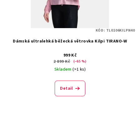
KÓD:
TL0106KILPN40
Dámská ultralehká běžecká větrovka Kilpi TIRANO-W
999 Kč
2 899 Kč
(–65 %)
Skladem
(>1 ks)
Detail