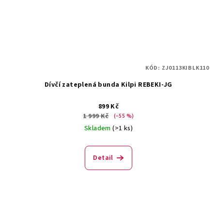
KÓD:
ZJ0113KIBLK110
Dívčí zateplená bunda Kilpi REBEKI-JG
899 Kč
1 999 Kč
(–55 %)
Skladem
(>1 ks)
Detail