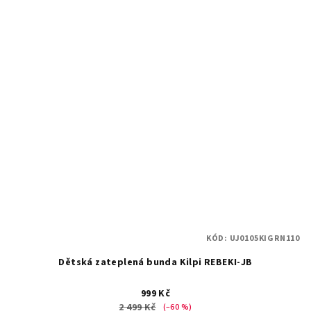
KÓD:
UJ0105KIGRN110
Dětská zateplená bunda Kilpi REBEKI-JB
999 Kč
2 499 Kč
(–60 %)