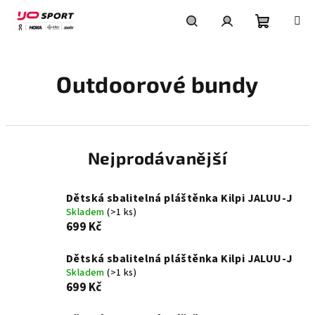
Přejít
na
obsah
Nákupní
Hledat
Přihlášení
Outdoorové bundy
košík
Nejprodávanější
Dětská sbalitelná pláštěnka Kilpi JALUU-J
Skladem
(>1 ks)
699 Kč
Dětská sbalitelná pláštěnka Kilpi JALUU-J
Skladem
(>1 ks)
699 Kč