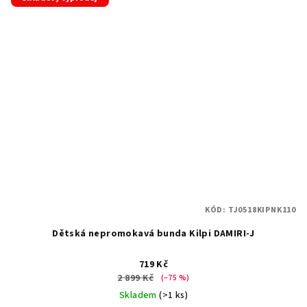
KÓD:
TJ0518KIPNK110
Dětská nepromokavá bunda Kilpi DAMIRI-J
719 Kč
2 899 Kč
(–75 %)
Skladem
(>1 ks)