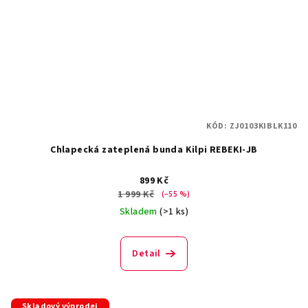
KÓD:
ZJ0103KIBLK110
Chlapecká zateplená bunda Kilpi REBEKI-JB
899 Kč
1 999 Kč
(–55 %)
Skladem
(>1 ks)
Detail
Skladový výprodej