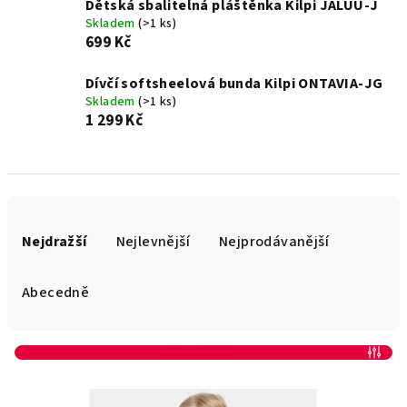
Dětská sbalitelná pláštěnka Kilpi JALUU-J
Skladem
(>1 ks)
699 Kč
Dívčí softsheelová bunda Kilpi ONTAVIA-JG
Skladem
(>1 ks)
1 299 Kč
Ř
a
Nejdražší
Nejlevnější
Nejprodávanější
z
e
Abecedně
n
í
Otevřít filtr
p
V
r