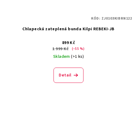
KÓD:
ZJ0103KIBRN122
Chlapecká zateplená bunda Kilpi REBEKI-JB
899 Kč
1 999 Kč
(–55 %)
Skladem
(>1 ks)
Detail