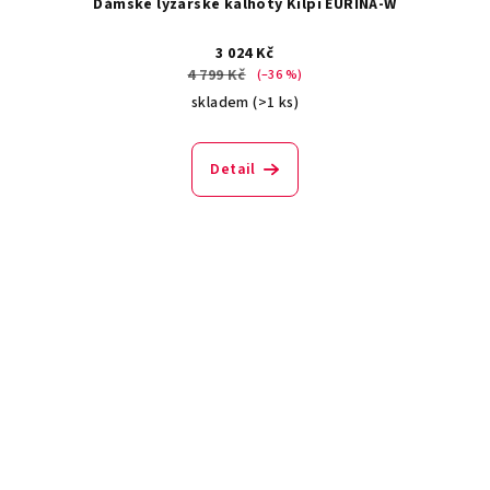
Dámské lyžařské kalhoty Kilpi EURINA-W
3 024 Kč
4 799 Kč
(–36 %)
skladem
(>1 ks)
Detail