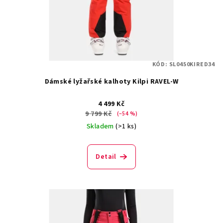
o
d
u
k
t
KÓD:
SL0450KIRED34
ů
Dámské lyžařské kalhoty Kilpi RAVEL-W
4 499 Kč
9 799 Kč
(–54 %)
Skladem
(>1 ks)
Detail