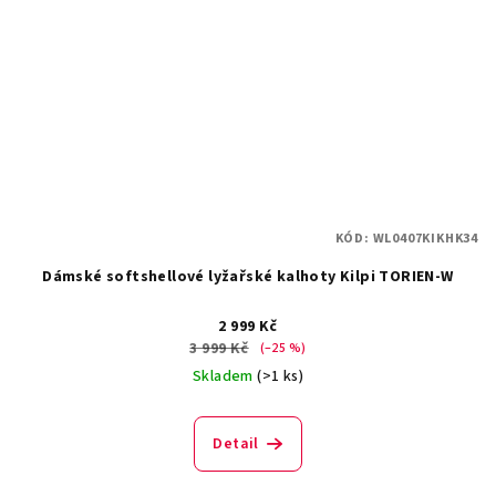
KÓD:
WL0407KIKHK34
Dámské softshellové lyžařské kalhoty Kilpi TORIEN-W
2 999 Kč
3 999 Kč
(–25 %)
Skladem
(>1 ks)
Detail