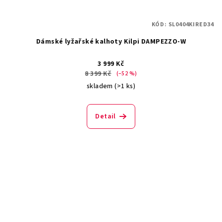
KÓD:
SL0404KIRED34
Dámské lyžařské kalhoty Kilpi DAMPEZZO-W
3 999 Kč
8 399 Kč
(–52 %)
skladem
(>1 ks)
Detail