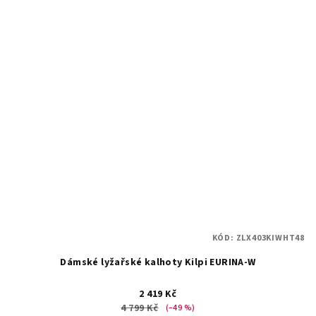
KÓD:
ZLX403KIWHT48
Dámské lyžařské kalhoty Kilpi EURINA-W
2 419 Kč
4 799 Kč
(–49 %)