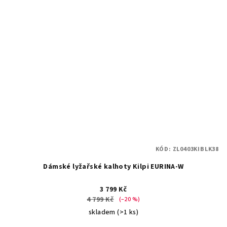
KÓD:
ZL0403KIBLK38
Dámské lyžařské kalhoty Kilpi EURINA-W
3 799 Kč
4 799 Kč
(–20 %)
skladem
(>1 ks)