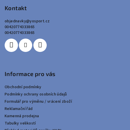
á
p
Kontakt
a
objednavky
@
yosport.cz
t
00420774333865
í
00420774333865
Informace pro vás
Obchodní podmínky
Podmínky ochrany osobních údajů
Formulář pro výměnu / vrácení zboží
Reklamační řád
Kamenná prodejna
Tabulky velikostí