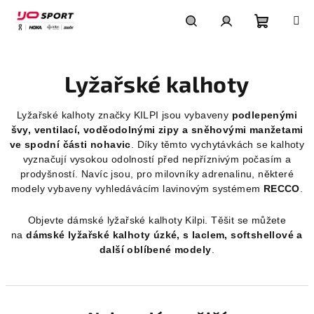
Přejít
na
obsah
Nákupní
Hledat
Přihlášení
Lyžařské kalhoty
košík
Lyžařské kalhoty značky KILPI jsou vybaveny
podlepenými
švy, ventilací, voděodolnými zipy a sněhovými manžetami
ve spodní části nohavic
. Díky těmto vychytávkách se kalhoty
vyznačují vysokou odolností před nepříznivým počasím a
prodyšností. Navíc jsou, pro milovníky adrenalinu, některé
modely vybaveny vyhledávácím lavinovým systémem
RECCO
.
Objevte dámské lyžařské kalhoty Kilpi. Těšit se můžete
na
dámské lyžařské kalhoty úzké, s laclem, softshellové a
další oblíbené modely
.