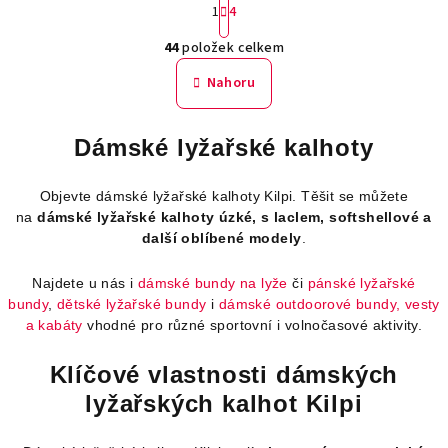
1
4
t
O
r
44
položek celkem
á
v
n
l
Nahoru
k
á
o
d
v
Dámské lyžařské kalhoty
a
á
n
c
í
í
Objevte dámské lyžařské kalhoty Kilpi. Těšit se můžete
p
na
dámské lyžařské kalhoty úzké, s laclem, softshellové a
r
další oblíbené modely
.
v
k
Najdete u nás i
dámské bundy na lyže
či
pánské lyžařské
bundy
,
dětské lyžařské bundy
i
dámské outdoorové bundy, vesty
y
a kabáty
vhodné pro různé sportovní i volnočasové aktivity.
v
ý
Klíčové vlastnosti dámských
p
i
lyžařských kalhot Kilpi
s
u