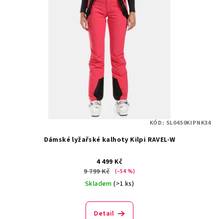
KÓD:
SL0450KIPNK34
Dámské lyžařské kalhoty Kilpi RAVEL-W
4 499 Kč
9 799 Kč
(–54 %)
Skladem
(>1 ks)
Detail