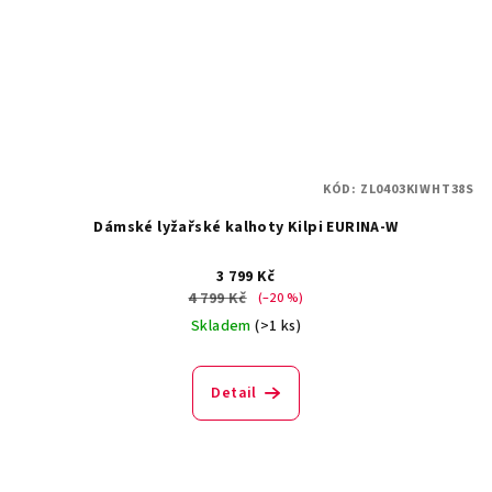
KÓD:
ZL0403KIWHT38S
Dámské lyžařské kalhoty Kilpi EURINA-W
3 799 Kč
4 799 Kč
(–20 %)
Skladem
(>1 ks)
Detail