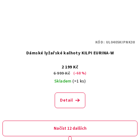
KÓD:
UL0405KIPNK38
Dámské lyžařské kalhoty KILPI EURINA-W
2 199 Kč
6 999 Kč
(–68 %)
Skladem
(>1 ks)
Detail
Načíst 12 dalších
S