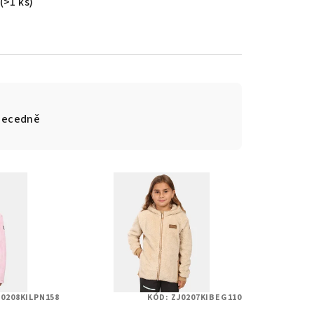
(>1 ks)
becedně
J0208KILPN158
KÓD:
ZJ0207KIBEG110