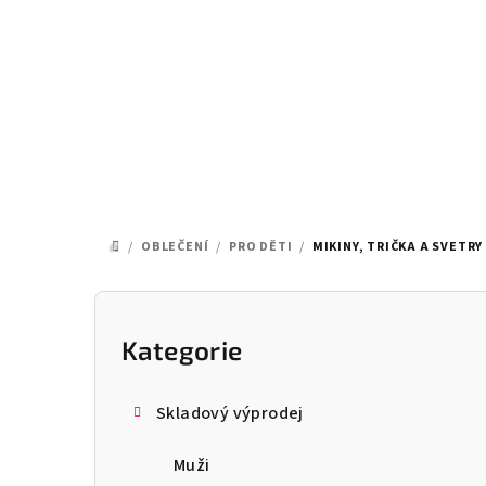
Přejít
na
obsah
/
OBLEČENÍ
/
PRO DĚTI
/
MIKINY, TRIČKA A SVETRY
DOMŮ
P
o
Kategorie
Přeskočit
kategorie
s
Skladový výprodej
t
Muži
r