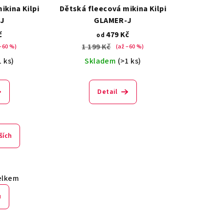
ikina Kilpi
Dětská fleecová mikina Kilpi
J
GLAMER-J
č
479 Kč
od
1 199 Kč
–60 %)
(až –60 %)
1 ks)
Skladem
(>1 ks)
Detail
ších
elkem
u