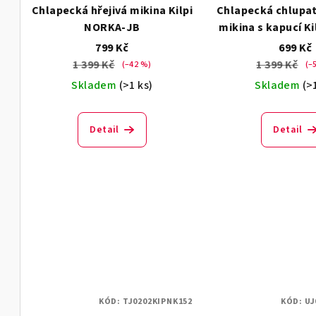
Chlapecká hřejivá mikina Kilpi
Chlapecká chlupat
NORKA-JB
mikina s kapucí K
JB
799 Kč
699 Kč
1 399 Kč
1 399 Kč
(–42 %)
(–
Skladem
(>1 ks)
Skladem
(>
Detail
Detail
KÓD:
TJ0202KIPNK152
KÓD:
UJ