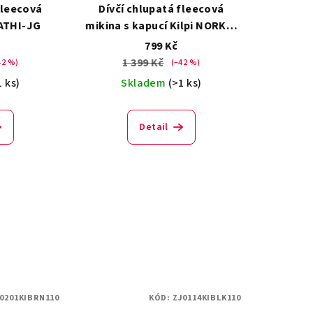
fleecová
Dívčí chlupatá fleecová
KATHI-JG
mikina s kapucí Kilpi NORKA-
JG
799 Kč
1 399 Kč
42 %)
(–42 %)
1 ks)
Skladem
(>1 ks)
Detail
0201KIBRN110
KÓD:
ZJ0114KIBLK110