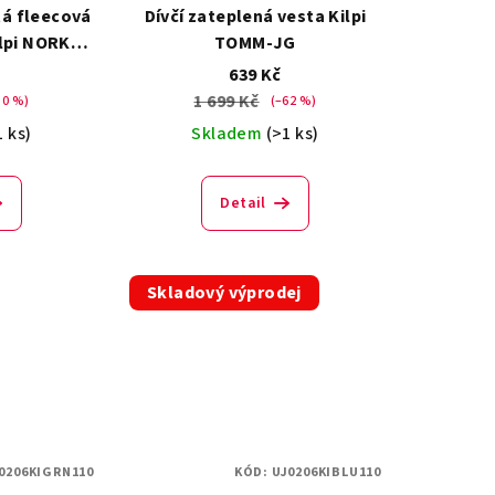
á fleecová
Dívčí zateplená vesta Kilpi
ilpi NORKA-
TOMM-JG
639 Kč
1 699 Kč
50 %)
(–62 %)
1 ks)
Skladem
(>1 ks)
Detail
Skladový výprodej
0206KIGRN110
KÓD:
UJ0206KIBLU110