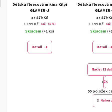
Dětská fleecová mikina Kilpi
Dětská fleecová m
GLAMER-J
GLAMER-
479 Kč
479 K
od
od
1 199 Kč
1 199 Kč
(až –60 %)
(až 
Skladem
(>1 ks)
Skladem
(>
Detail
Detail
Načíst 12 dal
S
1
5
t
O
r
55
položek c
v
á
Nahor
n
l
k
á