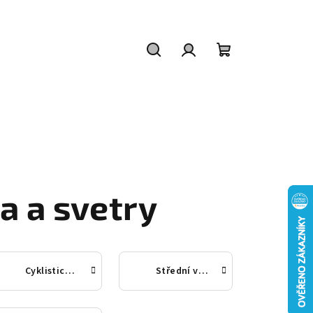
Hledat
Přihlášení
Nákupní
košík
ka a svetry
Cyklistické dresy
Střední vrstva, fleece