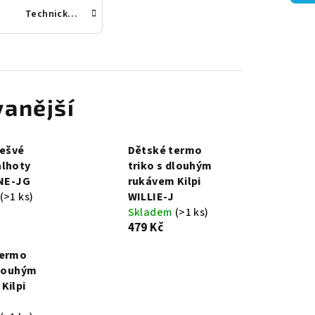
Technická trička
anější
zešvé
Dětské termo
alhoty
triko s dlouhým
INE-JG
rukávem Kilpi
(>1 ks)
WILLIE-J
Skladem
(>1 ks)
479 Kč
termo
dlouhým
Kilpi