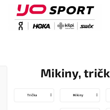
Mikiny, trič
Trička
Mikiny