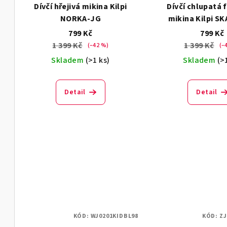
Dívčí hřejivá mikina Kilpi
Dívčí chlupatá 
r
d
NORKA-JG
mikina Kilpi S
o
799 Kč
799 Kč
u
1 399 Kč
1 399 Kč
(–42 %)
(–
d
k
Skladem
(>1 ks)
Skladem
(>
u
t
k
ů
Detail
Detail
t
ů
KÓD:
WJ0201KIDBL98
KÓD:
ZJ