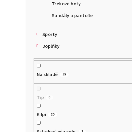
Trekové boty
Sandály a pantofle
Sporty
Doplňky
Na skladě
55
Tip
0
Kilpi
20
Skladový výprodej
2