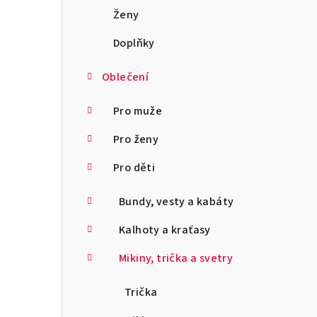
a
Ženy
n
Doplňky
n
Oblečení
í
Pro muže
p
Pro ženy
a
Pro děti
n
Bundy, vesty a kabáty
e
l
Kalhoty a kraťasy
Mikiny, trička a svetry
Trička