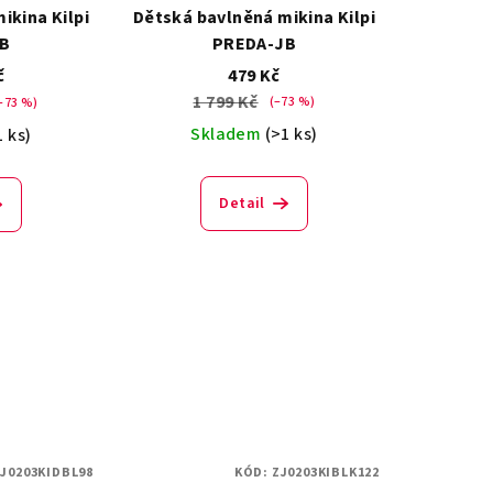
ikina Kilpi
Dětská bavlněná mikina Kilpi
B
PREDA-JB
č
479 Kč
1 799 Kč
(–73 %)
–73 %)
Skladem
(>1 ks)
1 ks)
Detail
J0203KIDBL98
KÓD:
ZJ0203KIBLK122