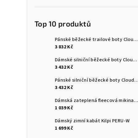
Top 10 produktů
Pánské běžecké trailové boty Cloudultra 3
3 832 Kč
Dámské silniční běžecké boty Cloudswift 4
3 432 Kč
Pánské silniční běžecké boty Cloudsurf
3 432 Kč
Dámská zateplená fleecová mikina s kapucí Kilpi NEV
1 039 Kč
Dámský zimní kabát Kilpi PERU-W
1 699 Kč