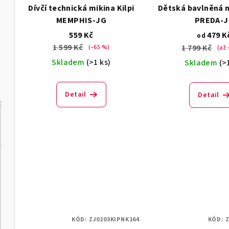
Dívčí technická mikina Kilpi
Dětská bavlněná m
MEMPHIS-JG
PREDA-J
559 Kč
479 K
od
1 599 Kč
1 799 Kč
(–65 %)
(až 
Skladem
(>1 ks)
Skladem
(>
Detail
Detail
KÓD:
ZJ0203KIPNK164
KÓD:
Z