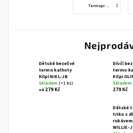
Termoprádlo
Nejprodáv
Dětské bezešvé
Dívčí be
termo kalhoty
termo k
Kilpi NIEL-JB
Kilpi OL
Skladem
(>1 ks)
Skladem
279 Kč
279 Kč
od
Dětské 
triko s 
rukávem 
WILLIE-J