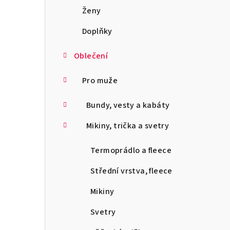
a
Ženy
n
Doplňky
n
Oblečení
í
Pro muže
p
Bundy, vesty a kabáty
a
Mikiny, trička a svetry
n
e
Termoprádlo a fleece
l
Střední vrstva, fleece
Mikiny
Svetry