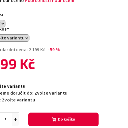
měrné
hodnoceno
Podrobnosti hodnocení
nocení
duktu
VA
IKOST
zdiček.
ndardní cena:
2 199 Kč
–59 %
99 Kč
ná
a:
lte variantu
eme doručit do:
Zvolte variantu
:
Zvolte variantu
+
Do košíku