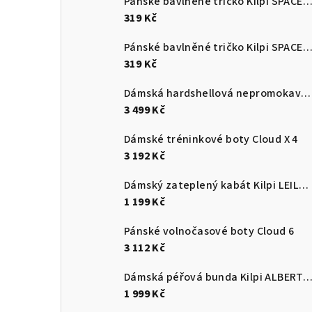
Pánské bavlněné tričko Kilpi SPACER
319 Kč
Pánské bavlněné tričko Kilpi SPACER
319 Kč
Dámská hardshellová nepromokavá bunda Kilpi MAMBA-W
3 499 Kč
Dámské tréninkové boty Cloud X 4
3 192 Kč
Dámský zateplený kabát Kilpi LEILA-W
1 199 Kč
Pánské volnočasové boty Cloud 6
3 112 Kč
Dámská péřová bunda Kilpi ALBERT
1 999 Kč