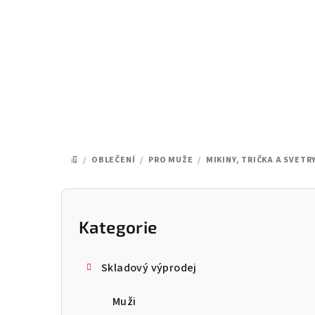
Přejít
na
obsah
/
OBLEČENÍ
/
PRO MUŽE
/
MIKINY, TRIČKA A SVETR
DOMŮ
P
o
Kategorie
Přeskočit
kategorie
s
Skladový výprodej
t
Muži
r