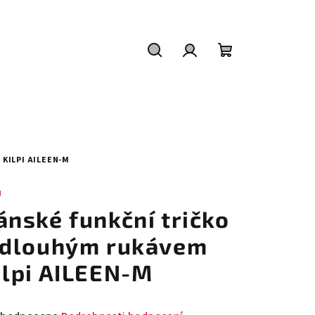
Hledat
Přihlášení
Nákupní
košík
KILPI AILEEN-M
I
ánské funkční tričko
 dlouhým rukávem
ilpi AILEEN-M