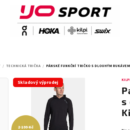
Y
/
TECHNICKÁ TRIČKA
/
PÁNSKÉ FUNKČNÍ TRIČKO S DLOUHÝM RUKÁVEM 
KILP
Skladový výprodej
P
s
K
2 199 Kč