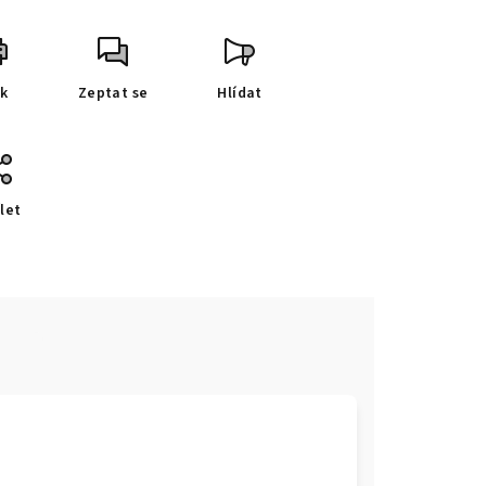
sk
Zeptat se
Hlídat
let
e