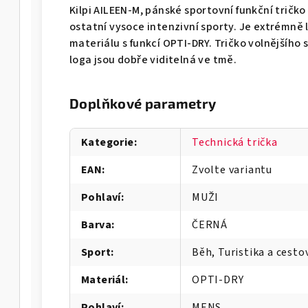
Kilpi AILEEN-M, pánské sportovní funkční tričko
ostatní vysoce intenzivní sporty. Je extrémně 
materiálu s funkcí OPTI-DRY. Tričko volnějšího 
loga jsou dobře viditelná ve tmě.
Doplňkové parametry
Kategorie
:
Technická trička
EAN
:
Zvolte variantu
Pohlaví
:
MUŽI
Barva
:
ČERNÁ
Sport
:
Běh, Turistika a cesto
Materiál
:
OPTI-DRY
Pohlaví
:
MENS