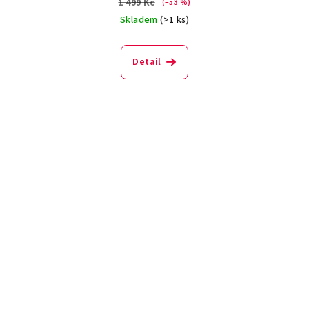
1 499 Kč
(–53 %)
Skladem
(>1 ks)
Detail