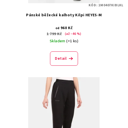
t
KÓD:
1M0407KIBLKL
ů
Pánské běžecké kalhoty Kilpi HEYES-M
960 Kč
od
1 799 Kč
(až –46 %)
Skladem
(>1 ks)
Detail