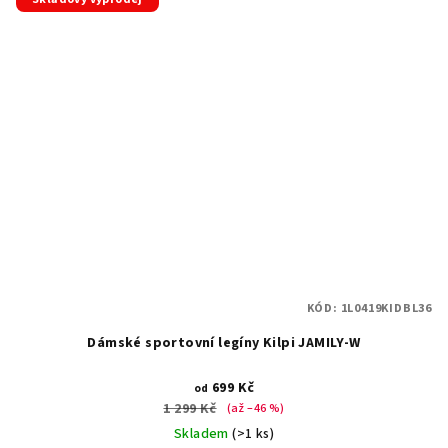
KÓD:
1L0419KIDBL36
Dámské sportovní legíny Kilpi JAMILY-W
699 Kč
od
1 299 Kč
(až –46 %)
Skladem
(>1 ks)