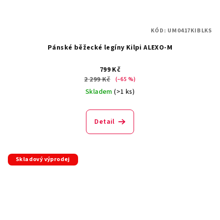
KÓD:
UM0417KIBLKS
Pánské běžecké legíny Kilpi ALEXO-M
799 Kč
2 299 Kč
(–65 %)
Skladem
(>1 ks)
Detail
Skladový výprodej