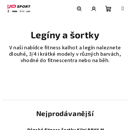
Přejít
na
obsah
Nákupní
Hledat
Přihlášení
Legíny a šortky
košík
V naši nabídce fitness kalhot a legín naleznete
dlouhé, 3/4 i krátké modely v různých barvách,
vhodné do fitnescentra nebo na běh.
Nejprodávanější