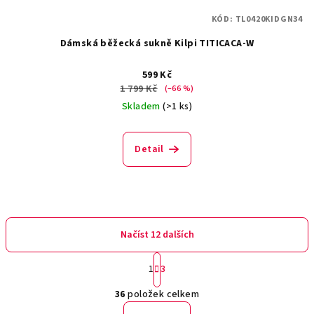
KÓD:
TL0420KIDGN34
Dámská běžecká sukně Kilpi TITICACA-W
599 Kč
1 799 Kč
(–66 %)
Skladem
(>1 ks)
Detail
Načíst 12 dalších
S
1
3
t
O
r
36
položek celkem
á
v
n