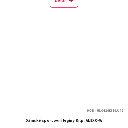
Detail
KÓD:
UL0419KIBLU42
Dámské sportovní legíny Kilpi ALEXO-W