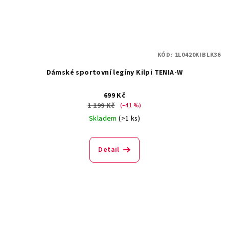
KÓD:
1L0420KIBLK36
Dámské sportovní legíny Kilpi TENIA-W
699 Kč
1 199 Kč
(–41 %)
Skladem
(>1 ks)
Detail