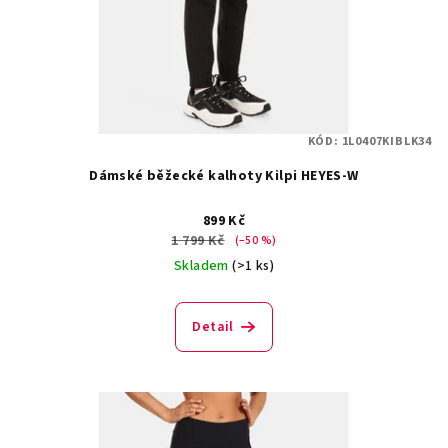
KÓD:
1L0407KIBLK34
Dámské běžecké kalhoty Kilpi HEYES-W
899 Kč
1 799 Kč
(–50 %)
Skladem
(>1 ks)
Detail