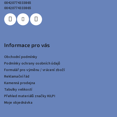
t
00420774333865
í
00420774333865
Informace pro vás
Obchodní podmínky
Podmínky ochrany osobních údajů
Formulář pro výměnu / vrácení zboží
Reklamační řád
Kamenná prodejna
Tabulky velikostí
Přehled materiálů značky KILPI
Moje objednávka