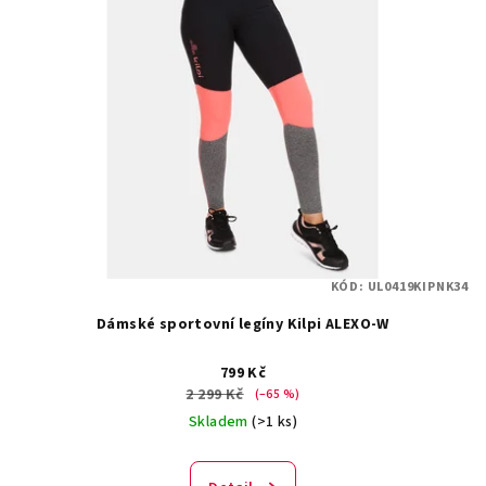
KÓD:
UL0419KIPNK34
Dámské sportovní legíny Kilpi ALEXO-W
799 Kč
2 299 Kč
(–65 %)
Skladem
(>1 ks)