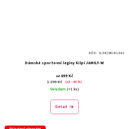
KÓD:
1L0419KIBLK42
Dámské sportovní legíny Kilpi JAMILY-W
699 Kč
od
1 299 Kč
(až –46 %)
Skladem
(>1 ks)
Detail
Skladový výprodej