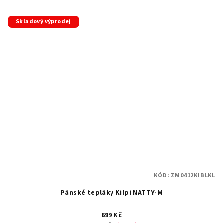
Skladový výprodej
KÓD:
ZM0412KIBLKL
Pánské tepláky Kilpi NATTY-M
699 Kč