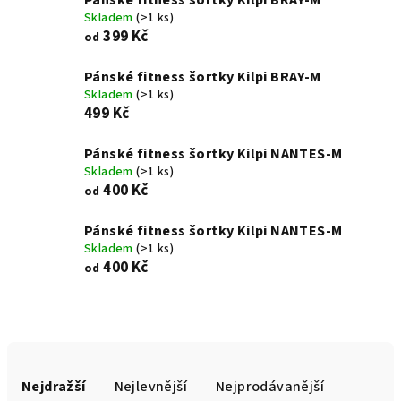
Pánské fitness šortky Kilpi BRAY-M
Skladem
(>1 ks)
399 Kč
od
Pánské fitness šortky Kilpi BRAY-M
Skladem
(>1 ks)
499 Kč
Pánské fitness šortky Kilpi NANTES-M
Skladem
(>1 ks)
400 Kč
od
Pánské fitness šortky Kilpi NANTES-M
Skladem
(>1 ks)
400 Kč
od
Ř
a
Nejdražší
Nejlevnější
Nejprodávanější