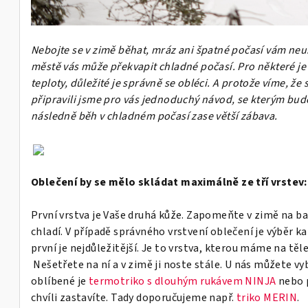
Nebojte se v zimě běhat, mráz ani špatné počasí vám neuš
městě vás může překvapit chladné počasí. Pro některé j
teploty, důležité je správně se obléci. A protože víme, že
připravili jsme pro vás jednoduchý návod, se kterým bu
následně běh v chladném počasí zase větší zábava.
Oblečení by se mělo skládat maximálně ze tří vrstev:
První vrstva je Vaše druhá kůže. Zapomeňte v zimě na bav
chladí. V případě správného vrstvení oblečení je výběr ka
první je nejdůležitější. Je to vrstva, kterou máme na těl
Nešetřete na ní a v zimě ji noste stále. U nás můžete
oblíbené je
t
ermotriko s dlouhým rukávem NINJA
nebo p
chvíli zastavíte. Tady doporučujeme např.
triko MERIN
.