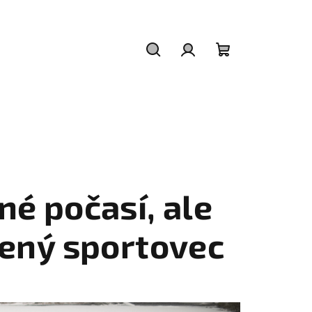
Hledat
Přihlášení
Nákupní
košík
né počasí, ale
čený sportovec