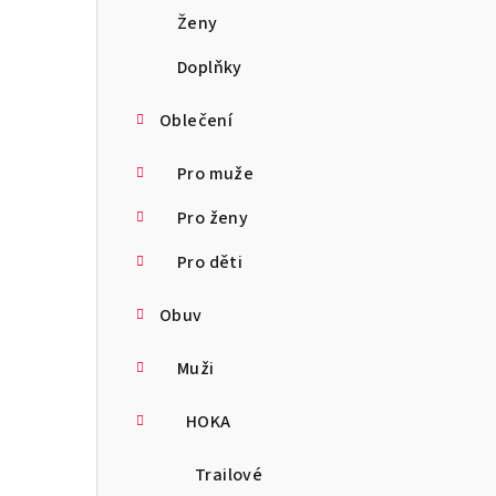
a
Ženy
n
Doplňky
n
Oblečení
í
Pro muže
p
Pro ženy
a
Pro děti
n
Obuv
e
l
Muži
HOKA
Trailové