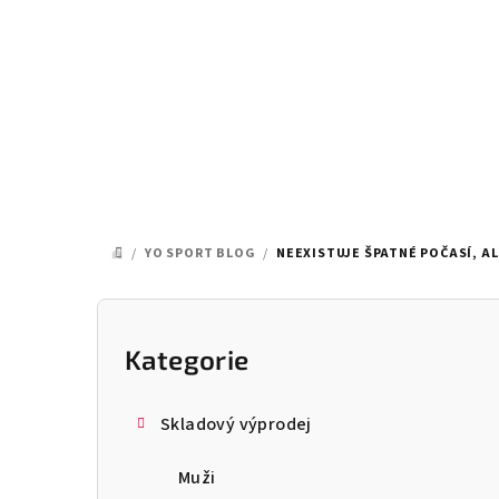
Přejít
na
obsah
/
YO SPORT BLOG
/
NEEXISTUJE ŠPATNÉ POČASÍ, A
DOMŮ
P
o
Kategorie
Přeskočit
kategorie
s
Skladový výprodej
t
Muži
r