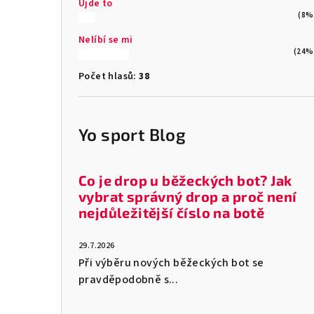
Ujde to
(8%
Nelíbí se mi
(24%
Počet hlasů:
38
Yo sport Blog
Co je drop u běžeckých bot? Jak
vybrat správný drop a proč není
nejdůležitější číslo na botě
29.7.2026
Při výběru nových běžeckých bot se
pravděpodobně s...