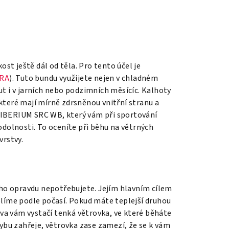
ost ještě dál od těla. Pro tento účel je
ARA
). Tuto bundu využijete nejen v chladném
ut i v jarních nebo podzimních měsícíc. Kalhoty
 které mají mírně zdrsněnou vnitřní stranu a
SIBERIUM SRC WB, který vám při sportování
uodolnosti.
To oceníte při běhu na větrných
vrstvy.
toho opravdu nepotřebujete. Jejím hlavním cílem
olíme podle počasí. Pokud máte teplejší druhou
stva vám vystačí tenká větrovka, ve které běháte
hybu zahřeje, větrovka zase zamezí, že se k vám