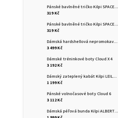
Pánské bavlněné tričko Kilpi SPACER
319 Kč
Pánské bavlněné tričko Kilpi SPACER
319 Kč
Dámská hardshellová nepromokavá bunda Kilpi MAMBA-W
3 499 Kč
Dámské tréninkové boty Cloud X 4
3 192 Kč
Dámský zateplený kabát Kilpi LEILA-W
1 199 Kč
Pánské volnočasové boty Cloud 6
3 112 Kč
Dámská péřová bunda Kilpi ALBERT
1 999 Kč