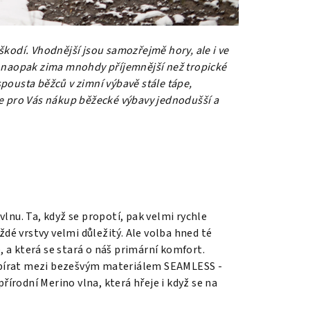
kodí. Vhodnější jsou samozřejmě hory, ale i ve
e naopak zima mnohdy příjemnější než tropické
 spousta běžců v zimní výbavě stále tápe,
de pro Vás nákup běžecké výbavy jednodušší a
lnu. Ta, když se propotí, pak velmi rychle
ždé vrstvy velmi důležitý. Ale volba hned té
e, a která se stará o náš primární komfort.
 vybírat mezi bezešvým materiálem SEAMLESS -
řírodní Merino vlna, která hřeje i když se na