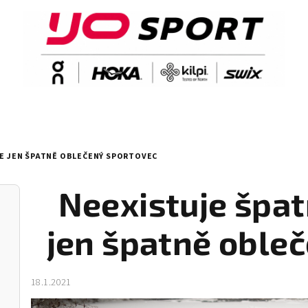
LE JEN ŠPATNĚ OBLEČENÝ SPORTOVEC
Neexistuje špat
jen špatně oble
18.1.2021