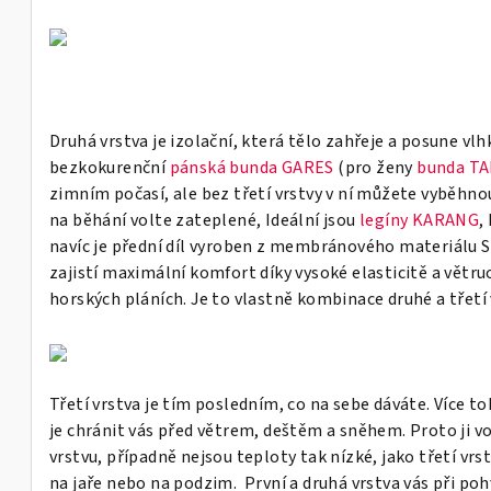
Druhá vrstva je izolační, která tělo zahřeje a posune vlhk
bezkokurenční
pánská bunda GARES
(pro ženy
bunda T
zimním počasí, ale bez třetí vrstvy v ní můžete vyběhno
na běhání volte zateplené, Ideální jsou
legíny KARANG
,
navíc je p
řední díl vyroben z membránového materiálu 
zajistí maximální komfort díky vysoké elasticitě a větr
horských pláních. Je to vlastně kombinace druhé a třetí 
Třetí vrstva je tím posledním, co na sebe dáváte. Více 
je chránit vás před větrem, deštěm a sněhem. Proto ji v
vrstvu, případně nejsou teploty tak nízké, jako třetí vr
na jaře nebo na podzim. První a druhá vrstva vás při po