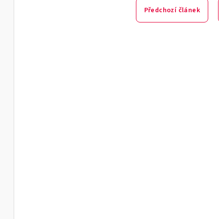
Předchozí článek
-M
-M
A-W