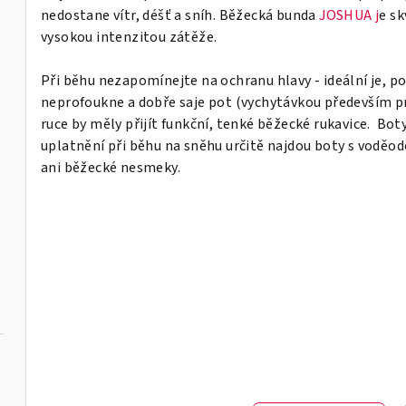
nedostane vítr, déšť a sníh. Běžecká bunda
JOSHUA j
e s
vysokou intenzitou zátěže.
Při běhu nezapomínejte na ochranu hlavy - ideální je, po
neprofoukne a dobře saje pot (vychytávkou především pr
ruce by měly přijít funkční, tenké běžecké rukavice. Boty 
uplatnění při běhu na sněhu určitě najdou boty s vod
ani běžecké nesmeky.