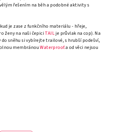
kvělým řešením na běh a podobné aktivity s
kud je zase z funkčního materiálu - hřeje,
o ženy na naši čepici
TAIL
je průvlak na cop). Na
do sněhu si vybírejte trailové, s hrubší podešví,
ěodolnou membránou
Waterproof.
a od věci nejsou