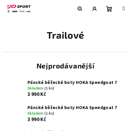
Přejít
na
obsah
Nákupní
Hledat
Přihlášení
Trailové
košík
Nejprodávanější
Pánské běžecké boty HOKA Speedgoat 7
Skladem
(1 ks)
3 990 Kč
Pánské běžecké boty HOKA Speedgoat 7
Skladem
(1 ks)
3 990 Kč