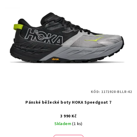
ý
o
p
d
i
u
s
k
p
t
r
ů
o
d
u
k
t
KÓD:
1171928-BLLR-42
ů
Pánské běžecké boty HOKA Speedgoat 7
3 990 Kč
Skladem
(1 ks)