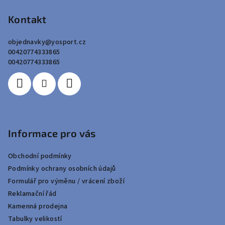
á
p
p
Kontakt
i
a
s
objednavky
@
yosport.cz
u
t
00420774333865
í
00420774333865
Informace pro vás
Obchodní podmínky
Podmínky ochrany osobních údajů
Formulář pro výměnu / vrácení zboží
Reklamační řád
Kamenná prodejna
Tabulky velikostí