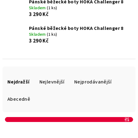
Pánské běžecké boty HOKA Challenger 8
Skladem
(1 ks)
3 290 Kč
Pánské běžecké boty HOKA Challenger 8
Skladem
(1 ks)
3 290 Kč
Ř
a
Nejdražší
Nejlevnější
Nejprodávanější
z
e
Abecedně
n
í
Otevřít filtr
p
V
r