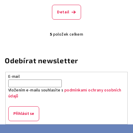
Detail
5
položek celkem
O
v
l
á
Odebírat newsletter
d
a
E-mail
c
í
Vložením e-mailu souhlasíte s
podmínkami ochrany osobních
p
údajů
r
v
k
Přihlásit se
y
v
Z
ý