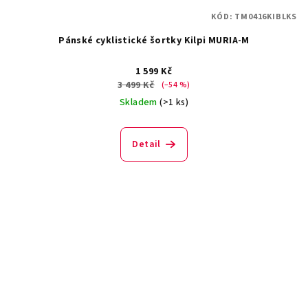
KÓD:
TM0416KIBLKS
Pánské cyklistické šortky Kilpi MURIA-M
1 599 Kč
3 499 Kč
(–54 %)
Skladem
(>1 ks)
Detail