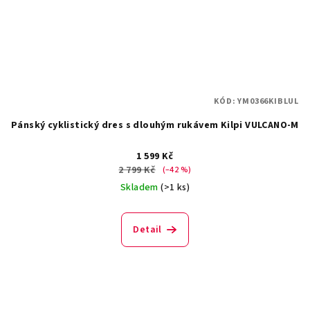
KÓD:
YM0366KIBLUL
Pánský cyklistický dres s dlouhým rukávem Kilpi VULCANO-M
1 599 Kč
2 799 Kč
(–42 %)
Skladem
(>1 ks)
Detail