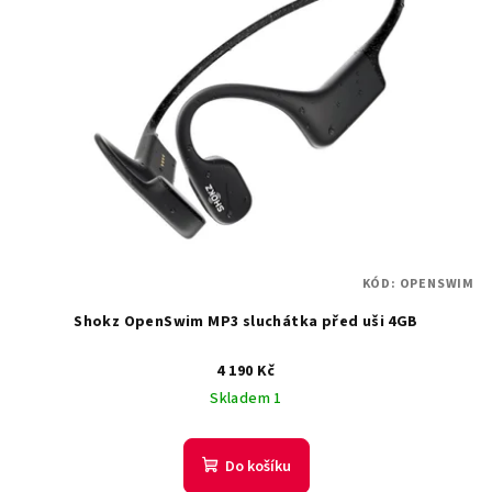
KÓD:
OPENSWIM
Shokz OpenSwim MP3 sluchátka před uši 4GB
4 190 Kč
Skladem 1
Do košíku