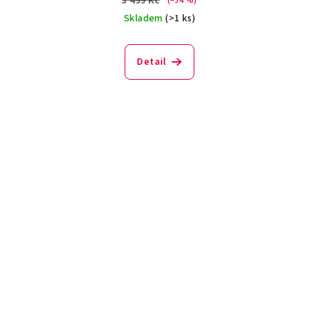
3 499 Kč
(–54 %)
Skladem
(>1 ks)
Detail