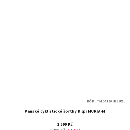
KÓD:
TM0416KIBLUXL
Pánské cyklistické šortky Kilpi MURIA-M
1 599 Kč