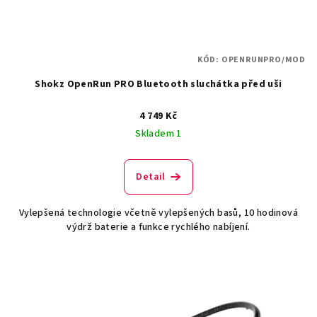
u
k
t
KÓD:
OPENRUNPRO/MOD
ů
Shokz OpenRun PRO Bluetooth sluchátka před uši
4 749 Kč
Skladem 1
Detail
Vylepšená technologie včetně vylepšených basů, 10 hodinová
výdrž baterie a funkce rychlého nabíjení.