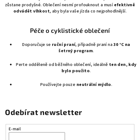
zůstane prodyšné. Oblečení nesmí profouknout a musí
efektivně
odvádět vlhkost
, aby byla vaše jízda co nejpohodlnější.
Péče o cyklistické oblečení
Doporučuje se
ruční praní
, případně praní na
30 °C na
šetrný program
.
Perte odděleně od běžného oblečení, ideálně
ten den, kdy
bylo použito
.
Používejte pouze
neutrální mýdlo
.
Odebírat newsletter
E-mail