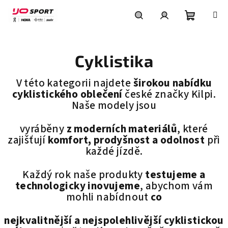
Přejít
na
obsah
Nákupní
Hledat
Přihlášení
Cyklistika
košík
V této kategorii najdete
širokou nabídku
cyklistického oblečení
české značky Kilpi.
Naše modely jsou
vyráběny
z moderních materiálů
, které
zajišťují
komfort, prodyšnost a odolnost
při
každé jízdě.
Každý rok
naše produkty
testujeme a
technologicky inovujeme
, abychom vám
mohli nabídnout
co
nejkvalitnější a nejspolehlivější cyklistickou