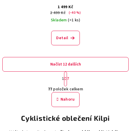
1 499 Kč
2 499 Kč
(–40 %)
Skladem
(>1 ks)
Detail
Načíst 12 dalších
S
1
7
t
O
r
77
položek celkem
á
v
n
l
Nahoru
k
á
o
d
v
Cyklistické oblečení Kilpi
a
á
n
c
í