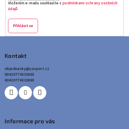
Vložením e-mailu souhlasíte s
podmínkami ochrany osobních
údajů
Přihlásit se
Z
á
p
Kontakt
a
objednavky
@
yosport.cz
t
00420774333865
í
00420774333865
Informace pro vás