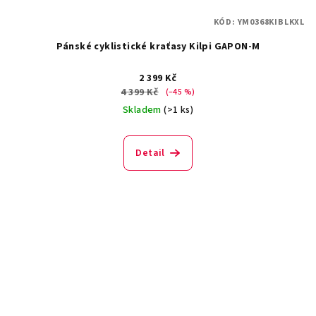
KÓD:
YM0368KIBLKXL
Pánské cyklistické kraťasy Kilpi GAPON-M
2 399 Kč
4 399 Kč
(–45 %)
Skladem
(>1 ks)
Detail