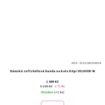
KÓD:
SL0123KIDRD34
Dámská softshellová bunda na kolo Kilpi VELOVER-W
1 499 Kč
5 199 Kč
(–71 %)
Skladem
(>1 ks)