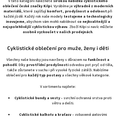
í
V této kategorii naleznete
širokou nabídku cyklistického
oblečení české značky Kilpi
. Vyrábíme je
p
výhradně z moderních
materiálů
, které zajišťují
komfort, prodyšnost a odolnost
při
r
každé jízdě. Každý rok naše modely
testujeme a technologicky
v
inovujeme
, abychom vám mohli nabídnout
co nejkvalitnější a
k
nejspolehlivější cyklistickou výbavu
. Zboží Kilpi si navíc můžete
y
osobně vyzkoušet v našich prodejnách
.
v
ý
Cyklistické oblečení pro muže, ženy i děti
p
i
Všechny naše kousky jsou navrženy s důrazem na
s
funkčnost a
pohodlí
. Díky
prvotřídní prodyšnosti
odvedou pot pryč od těla,
u
takže zůstanete v suchu i při vysoké fyzické zátěži. Nabízíme
oblečení pro
každý typ postavy
a všechny věkové kategorie.
V sortimentu najdete:
Cyklistické bundy a vesty
– svrchní ochranná vrstva proti
větru a dešti.
Cyklistické kalhoty a kraťasy
– vybavené gelovými