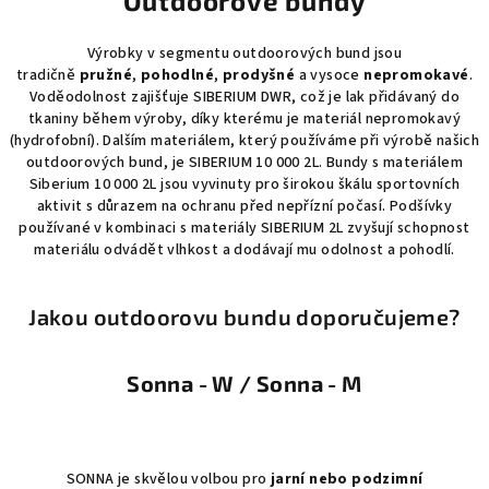
Outdoorové bundy
Výrobky v segmentu outdoorových bund jsou
tradičně
pružné
,
pohodlné
,
prodyšné
a vysoce
nepromokavé
.
Voděodolnost zajišťuje SIBERIUM DWR, což je lak přidávaný do
tkaniny během výroby, díky kterému je materiál nepromokavý
(hydrofobní). Dalším materiálem, který používáme při výrobě našich
outdoorových bund, je SIBERIUM 10 000 2L. Bundy s materiálem
Siberium 10 000 2L jsou vyvinuty pro širokou škálu sportovních
aktivit s důrazem na ochranu před nepřízní počasí. Podšívky
používané v kombinaci s materiály SIBERIUM 2L zvyšují schopnost
materiálu odvádět vlhkost a dodávají mu odolnost a pohodlí.
Jakou outdoorovu bundu doporučujeme?
Sonna - W / Sonna - M
SONNA je skvělou volbou pro
jarní nebo podzimní