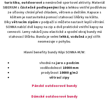
turistiku
,
outdoorové
a nenáročné sportovní aktivity. Materiál
SIBERIUM s
částečně podlepenými švy
a lehkou vnitřní podšívkou
ze síťoviny chrání před chladem, větrem a deštěm. Kapuce s
kšiltem je nastavitelná pomocí stahovací šňůrky na kšiltu.
Díky
větracím zipům
v podpaží si můžete nastavit lepší větrání.
SONNA nabízí dvě kapsy na zip a dvě praktické vnitřní kapsy na
cennosti. Lemy rukávů jsou elastické a spodní okraj bundy má
stahovací šňůrku. Bunda je velmi
lehká
,
vzdušná
a její střih
neomezuje v pohybu.
Hlavní benefity bundy Kilpi SONNA-M/W:
vhodná na
jaro
a
podzim
voděodolnost
10000 mm
prodyšnost
10000 g/m2
větrací zipy
Pánské outdoorové bundy
Dámské outdoorové bundy