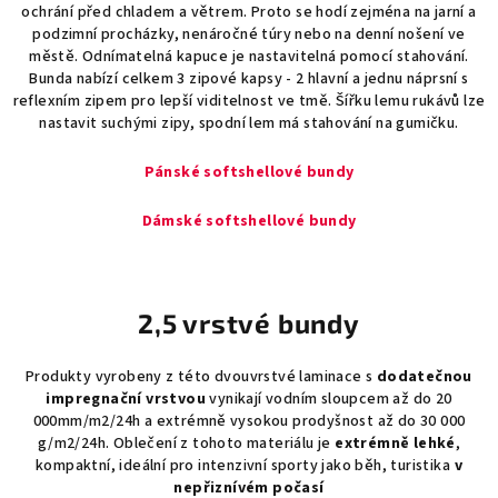
ochrání před chladem a větrem. Proto se hodí zejména na jarní a
podzimní procházky, nenáročné túry nebo na denní nošení ve
městě. Odnímatelná kapuce je nastavitelná pomocí stahování.
Bunda nabízí celkem 3 zipové kapsy - 2 hlavní a jednu náprsní s
reflexním zipem pro lepší viditelnost ve tmě. Šířku lemu rukávů lze
nastavit suchými zipy, spodní lem má stahování na gumičku.
Pánské softshellové bundy
Dámské softshellové bundy
2,5 vrstvé bundy
Produkty vyrobeny z této dvouvrstvé laminace s
dodatečnou
impregnační vrstvou
vynikají vodním sloupcem až do 20
000mm/m2/24h a extrémně vysokou prodyšnost až do 30 000
g/m2/24h. Oblečení z tohoto materiálu je
extrémně lehké
,
kompaktní, ideální pro intenzivní sporty jako běh, turistika
v
nepřiznívém počasí