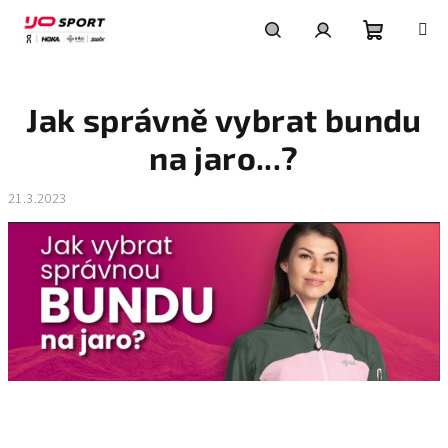
Přejít
na
obsah
Nákupní
Hledat
Přihlášení
Jak správně vybrat bundu
košík
na jaro...?
21.3.2023