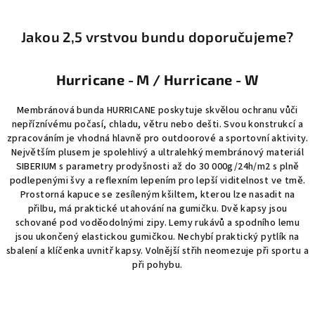
Jakou 2,5 vrstvou bundu doporučujeme?
Hurricane - M / Hurricane - W
Membránová bunda HURRICANE poskytuje skvělou ochranu vůči
nepříznívému počasí, chladu, větru nebo dešti. Svou konstrukcí a
zpracováním je vhodná hlavně pro outdoorové a sportovní aktivity.
Největším plusem je spolehlivý a ultralehký membránový materiál
SIBERIUM s parametry prodyšnosti až do 30 000g/24h/m2 s plně
podlepenými švy a reflexním lepením pro lepší viditelnost ve tmě.
Prostorná kapuce se zesíleným kšiltem, kterou lze nasadit na
přilbu, má praktické utahování na gumičku. Dvě kapsy jsou
schované pod voděodolnými zipy. Lemy rukávů a spodního lemu
jsou ukončený elastickou gumičkou. Nechybí praktický pytlík na
sbalení a klíčenka uvnitř kapsy. Volnější střih neomezuje při sportu a
při pohybu.