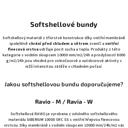
Softshellové bundy
Softshellový materiál z třívrstvé konstrukce díky vnitřní membráně
spolehlivě
chrání před chladem a větrem
zvenčí a
vnitřní
fleecová vrstva
udržuje pocit sucha a tepla. Produkty z této
kategorie s vodním sloupcem 10000 mm/m2/24h a prodyšností 8000
g/m2/24h jsou vhodné pro volnočasové a outdoorové aktivity s
nižší intenzitou zátěže v chladném počasí.
Jakou softshellovou bundu doporučujeme?
Ravio - M / Ravia - W
Softshellová RAVIO je vyrobena z odolného softshellového
materiálu SIBERIUM 10000 SRC SS s vnitřní hřejivou fleecovou
vrstvou. Díky membráně s vodním sloupcem 10000 mm/24h/m2 vás