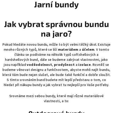
Jarní bundy
Jak vybrat správnou bundu
na jaro?
Pokud hledáte novou bundu, může to být velmi těžký úkol. Existuje
mnoho různých typů, které se liší
materiálem
a
účelem
. V tomto
článku se podíváme na několik typů softshellových a
hardshellových bund, dále se budeme zabývat vlastnostmi, jako
jsou například
voděodolnost
,
prodyšnost
a
izolace
. Rovněž se
budeme věnovat designu a funkčnostem, abyste mohli najít bundu,
která Vám bude nejen slušet, ale bude také funkční a dobře sloužit.
S tímto srovnáním bund budete mít lepší představu o tom, co
hledat při nákupu bundy a jak vybrat tu nejlepší pro Vaše potřeby.
Srovnáme mezi sebou bundy, které mají různé materiálové
vlastnosti, a to: