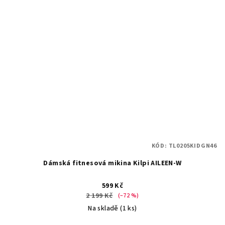
KÓD:
TL0205KIDGN46
Dámská fitnesová mikina Kilpi AILEEN-W
599 Kč
2 199 Kč
(–72 %)
Na skladě
(1 ks)