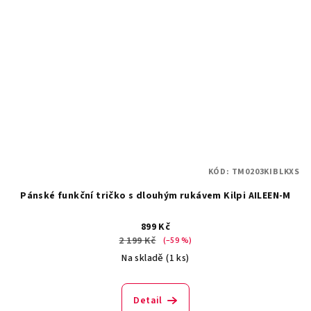
KÓD:
TM0203KIBLKXS
Pánské funkční tričko s dlouhým rukávem Kilpi AILEEN-M
899 Kč
2 199 Kč
(–59 %)
Na skladě
(1 ks)
Detail