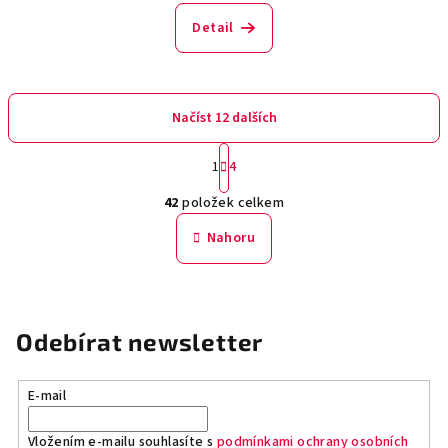
Detail
Načíst 12 dalších
S
1
4
t
O
r
42
položek celkem
á
v
n
l
Nahoru
k
á
o
d
v
a
á
n
c
Odebírat newsletter
í
í
p
r
E-mail
v
k
Vložením e-mailu souhlasíte s
podmínkami ochrany osobních