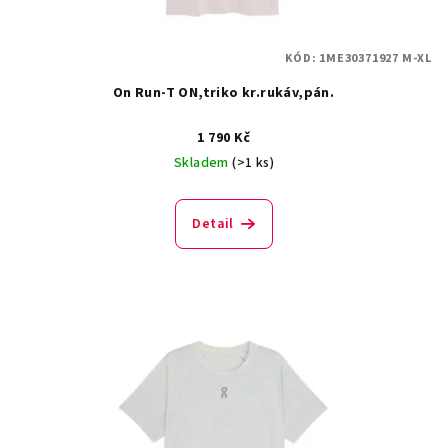
KÓD:
1ME30371927 M-XL
On Run-T ON,triko kr.rukáv,pán.
1 790 Kč
Skladem
(>1 ks)
Detail