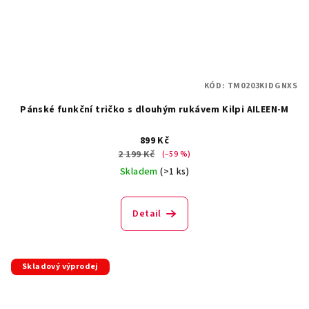
KÓD:
TM0203KIDGNXS
Pánské funkční tričko s dlouhým rukávem Kilpi AILEEN-M
899 Kč
2 199 Kč
(–59 %)
Skladem
(>1 ks)
Detail
Skladový výprodej