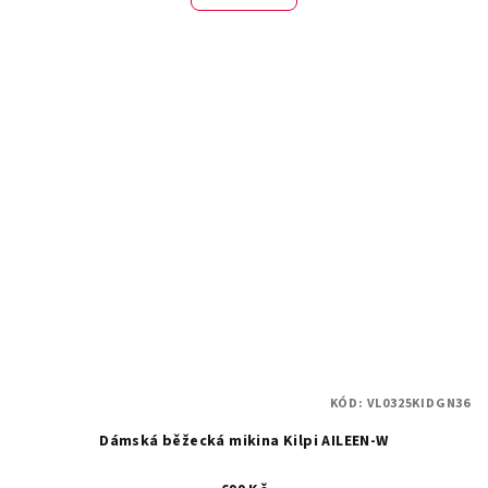
KÓD:
VL0325KIDGN36
Dámská běžecká mikina Kilpi AILEEN-W