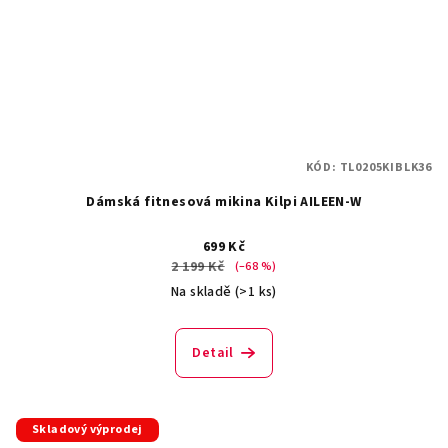
KÓD:
TL0205KIBLK36
Dámská fitnesová mikina Kilpi AILEEN-W
699 Kč
2 199 Kč
(–68 %)
Na skladě
(>1 ks)
Detail
Skladový výprodej