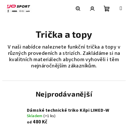
Přejít
na
obsah
Nákupní
Hledat
Přihlášení
Trička a topy
košík
V naši nabídce naleznete funkční trička a topy v
různých provedeních a strizích. Zakládáme si na
kvalitních materiálech abychom vyhověli i těm
nejnáročnějším zákazníkům.
Nejprodávanější
Dámské technické triko Kilpi LIMED-W
Skladem
(>1 ks)
480 Kč
od