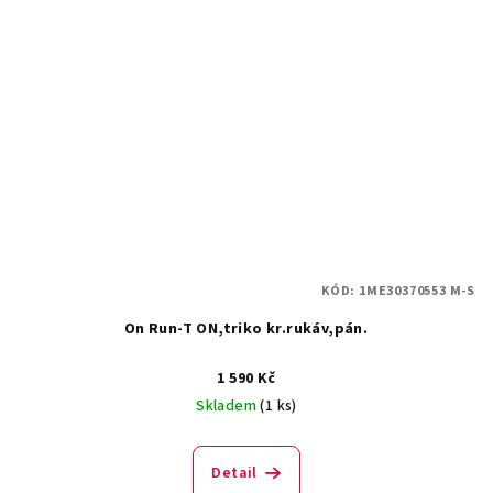
KÓD:
1ME30370553 M-S
On Run-T ON,triko kr.rukáv,pán.
1 590 Kč
Skladem
(1 ks)
Detail