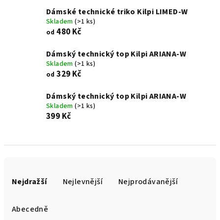
Dámské technické triko Kilpi LIMED-W
Skladem
(>1 ks)
480 Kč
od
Dámský technický top Kilpi ARIANA-W
Skladem
(>1 ks)
329 Kč
od
Dámský technický top Kilpi ARIANA-W
Skladem
(>1 ks)
399 Kč
Ř
a
Nejdražší
Nejlevnější
Nejprodávanější
z
e
Abecedně