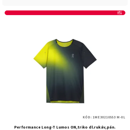
n
í
Otevřít filtr
p
V
r
ý
o
p
d
i
u
s
k
p
t
r
ů
o
d
u
k
t
KÓD:
1ME30210553 M-XL
ů
Performance Long-T Lumos ON,triko dl.rukáv,pán.