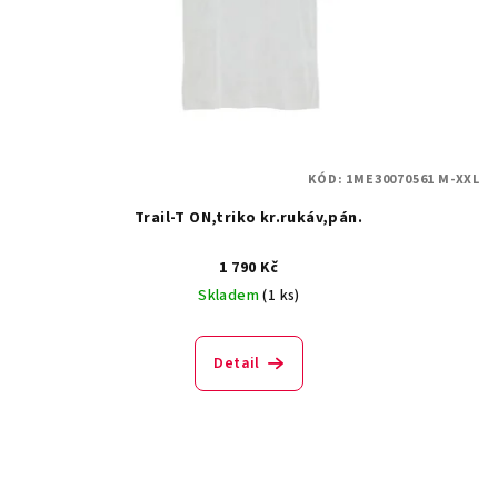
KÓD:
1ME30070561 M-XXL
Trail-T ON,triko kr.rukáv,pán.
1 790 Kč
Skladem
(1 ks)
Detail