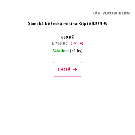
KÓD:
VL0325KIBLK36
Dámská běžecká mikina Kilpi AILEEN-W
699 Kč
1 799 Kč
(–61 %)
Skladem
(>1 ks)
Detail