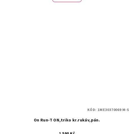
KÓD:
1ME30370069 M-S
On Run-T ON,triko kr.rukáv,pán.
1 590 Kč