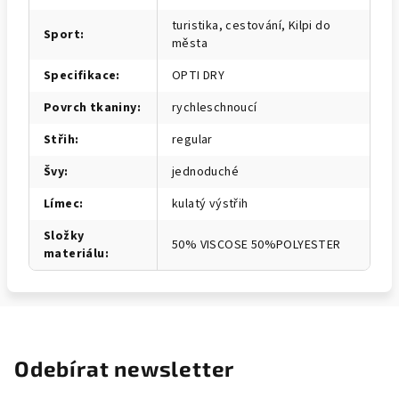
turistika, cestování, Kilpi do
Sport
:
města
Specifikace
:
OPTI DRY
Povrch tkaniny
:
rychleschnoucí
Střih
:
regular
Švy
:
jednoduché
Límec
:
kulatý výstřih
Složky
50% VISCOSE 50%POLYESTER
materiálu
:
Odebírat newsletter