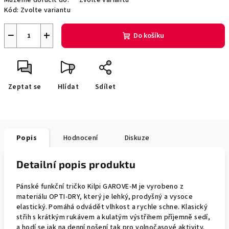
Můžeme doručit do:
Zvolte variantu
Kód:
Zvolte variantu
−
+
Do košíku
Zeptat se
Hlídat
Sdílet
Popis
Hodnocení
Diskuze
Detailní popis produktu
Pánské funkční tričko Kilpi GAROVE-M je vyrobeno z
materiálu OPTI-DRY, který je lehký, prodyšný a vysoce
elastický. Pomáhá odvádět vlhkost a rychle schne. Klasický
střih s krátkým rukávem a kulatým výstřihem příjemně sedí,
a hodí se jak na denní nošení tak pro volnočasové aktivity.