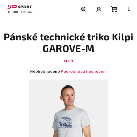
Přejít
na
obsah
Nákupní
Hledat
Přihlášení
Pánské technické triko Kilpi
košík
GAROVE-M
KILPI
Průměrné
Neohodnoceno
Podrobnosti hodnocení
hodnocení
produktu
je
0,0
z
5
hvězdiček.