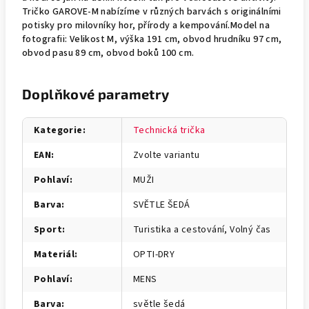
Tričko GAROVE-M nabízíme v různých barvách s originálními
potisky pro milovníky hor, přírody a kempování.Model na
fotografii: Velikost M, výška 191 cm, obvod hrudníku 97 cm,
obvod pasu 89 cm, obvod boků 100 cm.
Doplňkové parametry
Kategorie
:
Technická trička
EAN
:
Zvolte variantu
Pohlaví
:
MUŽI
Barva
:
SVĚTLE ŠEDÁ
Sport
:
Turistika a cestování, Volný čas
Materiál
:
OPTI-DRY
Pohlaví
:
MENS
Barva
:
světle šedá