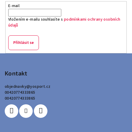
E-mail
Vložením e-mailu souhlasíte s
podmínkami ochrany osobních
údajů
Přihlásit se
Z
á
p
Kontakt
a
objednavky
@
yosport.cz
t
00420774333865
í
00420774333865