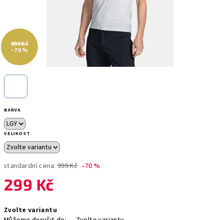
999 Kč
–70 %
BARVA
VELIKOST
standardní cena:
999 Kč
–70 %
299 Kč
Měrná
Zvolte variantu
cena: