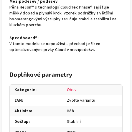
Mezipodešev / podešev:
Pěna Helion™ s technologií CloudTec Phase® zajišťuje
měkký dopad a plynulý krok. Vzorek podrážky s většími
boomerangovými výstupky zaručuje trakci a stabilitu i na
kluzkém povrchu.
Speedboard®:
V tomto modelu se nepoužívá – přechod je řízen
optimalizovanými prvky Cloud v mezipodešvi.
Doplňkové parametry
Kategorie
:
Obuv
EAN
:
Zvolte variantu
Aktivita
:
Běh
Došlap
:
Stabilní