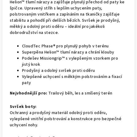
Helion™ tlumí nárazy a zajišťuje plynulý přechod od paty ke
špičce. Upravený střih s lepším uchycením paty,
polstrovaným vnitřkem a zapínáním na tkaničky zajišťuje
stabilitu a pohodlí při delších bězích. Svršek je prodyšný,
měkký a odolný proti oděru – ideální pro jakékoli
dobrodružství na stezce.
CloudTec Phase® pro plynulý pohyb v terénu
Superpěna Helion™ tlumí nárazy a chrání klouby
Podešev Missiongrip™ s vylepšeným vzorkem pro
jistý krok
Prodyšný a odolný svršek proti oděru
Vylepšené uchycení s měkkým polstrováním a fixací
paty
Nejvhodnější pro:
Trailový běh, les a smíšený terén
Svršek boty:
Ochranný a prodyšný materiál odolný proti oděru,
vylepšené vnitřní polstrování a konstrukce pro bezpečné
uchycení nohy.