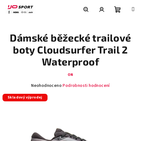
Přejít
na
obsah
Nákupní
Hledat
Přihlášení
Dámské běžecké trailové
košík
boty Cloudsurfer Trail 2
Waterproof
ON
Průměrné
Neohodnoceno
Podrobnosti hodnocení
hodnocení
Skladový výprodej
produktu
je
0,0
z
5
hvězdiček.