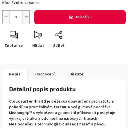
Kód:
Zvolte variantu
−
+
Do košíku
Zeptat se
Hlídat
Sdílet
Popis
Hodnocení
Diskuze
Detailní popis produktu
Cloudsurfer Trail 2
je běžecká obuv určená pro jistotu a
pohodlí na proměnlivém terénu. Nová gumová podrážka
Missiongrip™ s vylepšenou geometrií přilnavosti poskytuje
vynikající trakci a odolnost na náročných trasách.
Mezipodešev s technologií CloudTec Phase® a pěnou