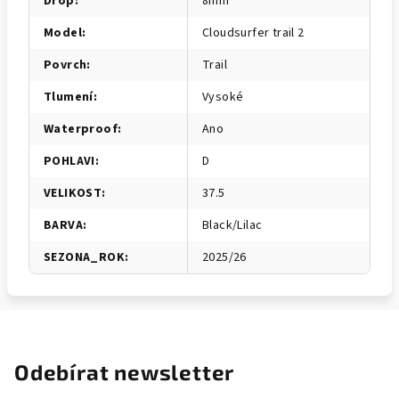
Drop
:
8mm
Model
:
Cloudsurfer trail 2
Povrch
:
Trail
Tlumení
:
Vysoké
Waterproof
:
Ano
POHLAVI
:
D
VELIKOST
:
37.5
BARVA
:
Black/Lilac
SEZONA_ROK
:
2025/26
Odebírat newsletter