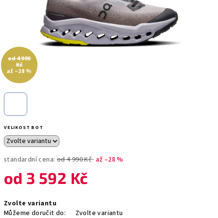
od 4 990
Kč
až –28 %
VELIKOST BOT
standardní cena:
od 4 990 Kč
až –28 %
od
3 592 Kč
Měrná
Zvolte variantu
cena:
Můžeme doručit do:
Zvolte variantu