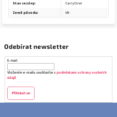
Stav sezóny
:
CarryOver
Země původu
:
VN
Odebírat newsletter
E-mail
Vložením e-mailu souhlasíte s
podmínkami ochrany osobních
údajů
Přihlásit se
Z
á