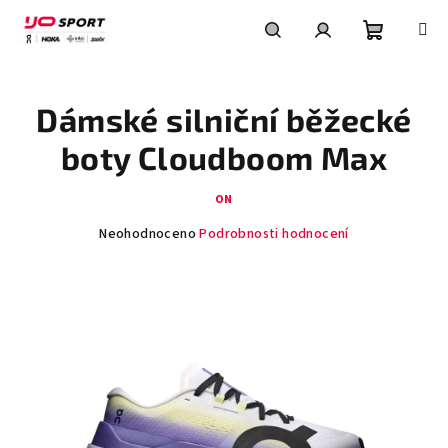
Přejít
na
obsah
Nákupní
Hledat
Přihlášení
Dámské silniční běžecké
košík
boty Cloudboom Max
ON
Průměrné
Neohodnoceno
Podrobnosti hodnocení
hodnocení
produktu
je
0,0
z
5
hvězdiček.