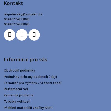
p
Kontakt
a
objednavky
@
yosport.cz
t
00420774333865
í
00420774333865
Informace pro vás
Obchodní podmínky
Podmínky ochrany osobních údajů
Formulář pro výměnu / vrácení zboží
Reklamační řád
Kamenná prodejna
Tabulky velikostí
Přehled materiálů značky KILPI