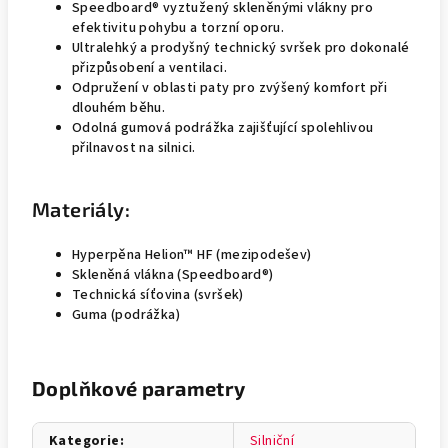
Speedboard® vyztužený skleněnými vlákny pro
efektivitu pohybu a torzní oporu.
Ultralehký a prodyšný technický svršek pro dokonalé
přizpůsobení a ventilaci.
Odpružení v oblasti paty pro zvýšený komfort při
dlouhém běhu.
Odolná gumová podrážka zajišťující spolehlivou
přilnavost na silnici.
Materiály:
Hyperpěna Helion™ HF (mezipodešev)
Skleněná vlákna (Speedboard®)
Technická síťovina (svršek)
Guma (podrážka)
Doplňkové parametry
Kategorie
:
Silniční