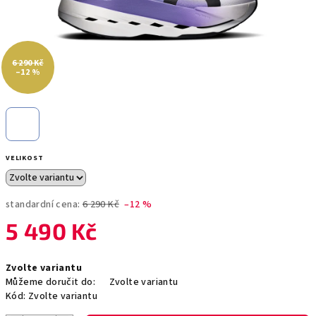
6 290 Kč
–12 %
VELIKOST
standardní cena:
6 290 Kč
–12 %
5 490 Kč
Měrná
Zvolte variantu
cena:
Můžeme doručit do:
Zvolte variantu
Kód:
Zvolte variantu