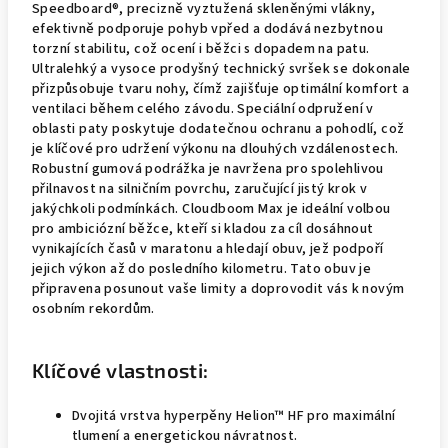
Speedboard®, precizně vyztužená skleněnými vlákny,
efektivně podporuje pohyb vpřed a dodává nezbytnou
torzní stabilitu, což ocení i běžci s dopadem na patu.
Ultralehký a vysoce prodyšný technický svršek se dokonale
přizpůsobuje tvaru nohy, čímž zajišťuje optimální komfort a
ventilaci během celého závodu. Speciální odpružení v
oblasti paty poskytuje dodatečnou ochranu a pohodlí, což
je klíčové pro udržení výkonu na dlouhých vzdálenostech.
Robustní gumová podrážka je navržena pro spolehlivou
přilnavost na silničním povrchu, zaručující jistý krok v
jakýchkoli podmínkách. Cloudboom Max je ideální volbou
pro ambiciózní běžce, kteří si kladou za cíl dosáhnout
vynikajících časů v maratonu a hledají obuv, jež podpoří
jejich výkon až do posledního kilometru. Tato obuv je
připravena posunout vaše limity a doprovodit vás k novým
osobním rekordům.
Klíčové vlastnosti:
Dvojitá vrstva hyperpěny Helion™ HF pro maximální
tlumení a energetickou návratnost.