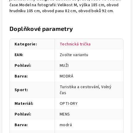
čase.Model na fotografii: Velikost M, výška 185 cm, obvod
hrudníku 105 cm, obvod pasu 82 cm, obvod boků 92 cm.
Doplňkové parametry
Kategorie
:
Technická trička
EAN
:
Zvolte variantu
Pohlaví
:
MUŽI
Barva
:
MODRÁ
Turistika a cestování, Volný
Sport
:
čas
Materiál
:
OPTI-DRY
Pohlaví
:
MENS
Barva
:
modrá