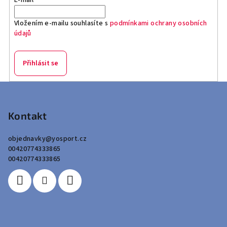
Vložením e-mailu souhlasíte s
podmínkami ochrany osobních
údajů
Přihlásit se
Z
á
p
Kontakt
a
objednavky
@
yosport.cz
t
00420774333865
í
00420774333865