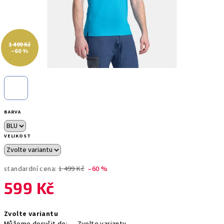
1 499 Kč
–60 %
BARVA
VELIKOST
standardní cena:
1 499 Kč
–60 %
599 Kč
Měrná
Zvolte variantu
cena: