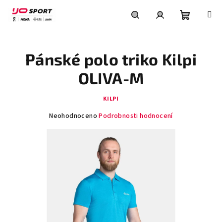
Přejít
na
obsah
Nákupní
Hledat
Přihlášení
Pánské polo triko Kilpi
košík
OLIVA-M
KILPI
Průměrné
Neohodnoceno
Podrobnosti hodnocení
hodnocení
produktu
je
0,0
z
5
hvězdiček.