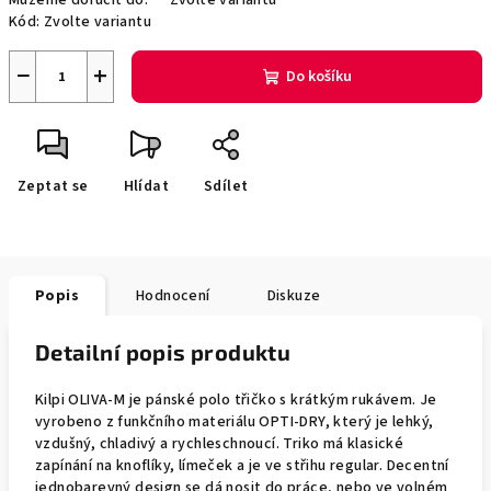
Můžeme doručit do:
Zvolte variantu
Kód:
Zvolte variantu
−
+
Do košíku
Zeptat se
Hlídat
Sdílet
Popis
Hodnocení
Diskuze
Detailní popis produktu
Kilpi OLIVA-M je pánské polo třičko s krátkým rukávem. Je
vyrobeno z funkčního materiálu OPTI-DRY, který je lehký,
vzdušný, chladivý a rychleschnoucí. Triko má klasické
zapínání na knoflíky, límeček a je ve střihu regular. Decentní
jednobarevný design se dá nosit do práce, nebo ve volném