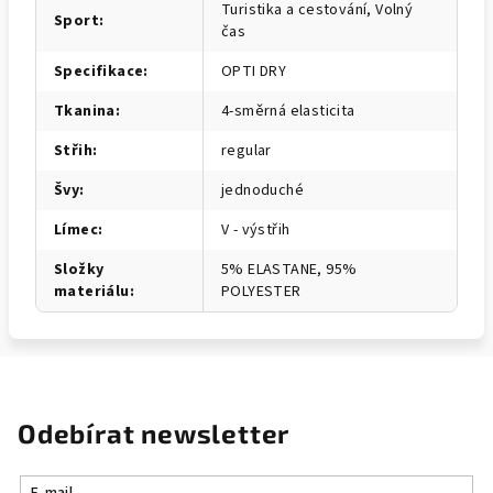
Turistika a cestování, Volný
Sport
:
čas
Specifikace
:
OPTI DRY
Tkanina
:
4-směrná elasticita
Střih
:
regular
Švy
:
jednoduché
Límec
:
V - výstřih
Složky
5% ELASTANE, 95%
materiálu
:
POLYESTER
Odebírat newsletter
E-mail