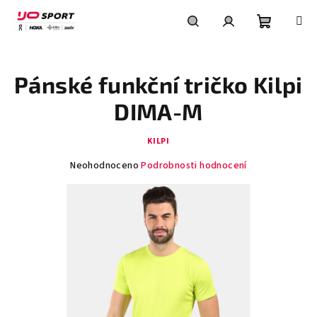
Přejít
na
obsah
Nákupní
Hledat
Přihlášení
Pánské funkční tričko Kilpi
košík
DIMA-M
KILPI
Průměrné
Neohodnoceno
Podrobnosti hodnocení
hodnocení
produktu
je
0,0
z
5
hvězdiček.