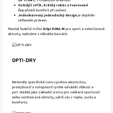
OPTI-DRY
, s chladivým efektem.
Volnější střih, krátký rukáv a tvarované
švy
přináší komfort při nošení.
Jednobarevný jednoduchý design
je doplněn
reflexním prvkem.
Pánské funkční tričko
Kilpi DIMA-M
pro sport a volnočasové
aktivity, nabízíme v několika barvách.
OPTI-DRY
Materiály specifické svou vysokou elasticitou,
prodyšností a schopností rychle odvádět vlhkost a
pot. Ideální jako základní vrstva pro veškeré sportovní
nebo outdoorové aktivity, udrží vás v teple, suchu a
komfortu.