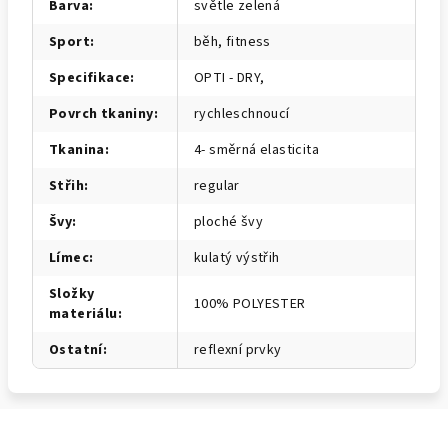
Barva
:
světle zelená
Sport
:
běh, fitness
Specifikace
:
OPTI - DRY,
Povrch tkaniny
:
rychleschnoucí
Tkanina
:
4- směrná elasticita
Střih
:
regular
Švy
:
ploché švy
Límec
:
kulatý výstřih
Složky
100% POLYESTER
materiálu
:
Ostatní
:
reflexní prvky