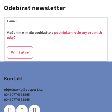
Odebírat newsletter
E-mail
Vložením e-mailu souhlasíte s
podmínkami ochrany osobních
údajů
Přihlásit se
Z
á
p
Kontakt
a
objednavky
@
yosport.cz
t
00420774333865
í
00420774333865