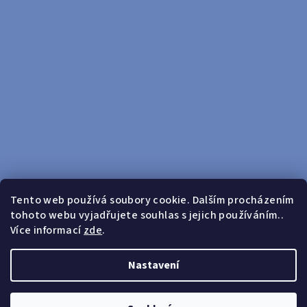
Tento web používá soubory cookie. Dalším procházením
tohoto webu vyjadřujete souhlas s jejich používáním..
Sledovat na Instagramu
Více informací
zde
.
Doprava zdarma od 599 Kč
Nastavení
Copyright 2026
yosport
. Všechna práva vyhrazena.
Upravit
nastavení cookies