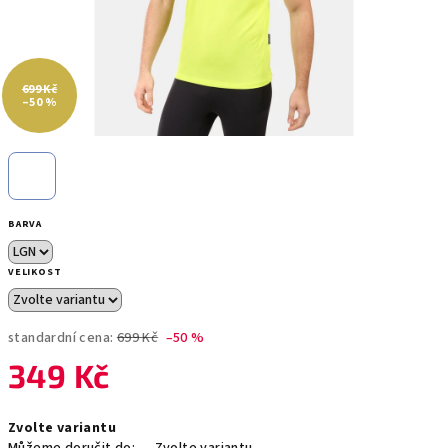
699 Kč
–50 %
BARVA
VELIKOST
standardní cena:
699 Kč
–50 %
349 Kč
Měrná
Zvolte variantu
cena: