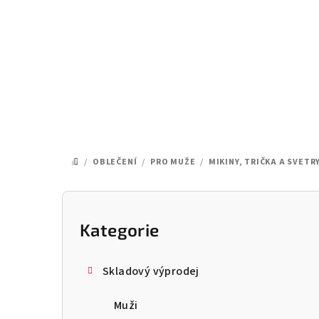
Přejít
na
obsah
/
OBLEČENÍ
/
PRO MUŽE
/
MIKINY, TRIČKA A SVETR
DOMŮ
P
o
Kategorie
Přeskočit
kategorie
s
Skladový výprodej
t
Muži
r