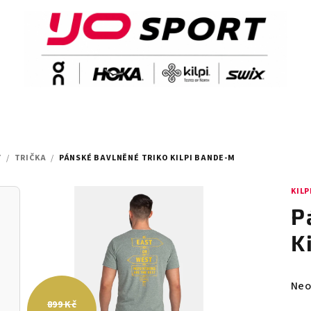
Y
/
TRIČKA
/
PÁNSKÉ BAVLNĚNÉ TRIKO KILPI BANDE-M
KILP
P
K
Prů
Neo
hod
899 Kč