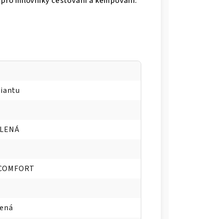
k pro milovníky cestovaní a kempovaní.
riantu
ELENÁ
COMFORT
lená