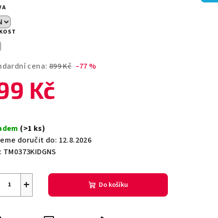
duktu
VA
IKOST
zdiček.
ndardní cena:
899 Kč
–77 %
99 Kč
ná
a:
ladem
(>1 ks)
eme doručit do:
12.8.2026
:
TM0373KIDGNS
+
Do košíku