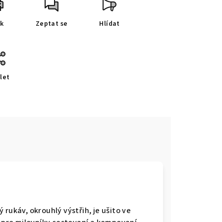
sk
Zeptat se
Hlídat
let
e
rukáv, okrouhlý výstřih, je ušito ve