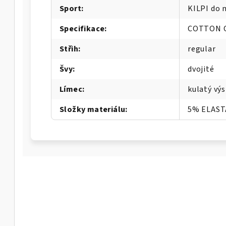
Sport
:
KILPI do 
Specifikace
:
COTTON 
Střih
:
regular
Švy
:
dvojité
Límec
:
kulatý výs
Složky materiálu
:
5% ELAST