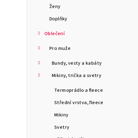
a
Ženy
n
Doplňky
n
Oblečení
í
Pro muže
p
Bundy, vesty a kabáty
a
Mikiny, trička a svetry
n
e
Termoprádlo a fleece
l
Střední vrstva, fleece
Mikiny
Svetry