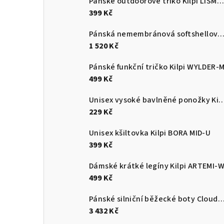
Pánské outdoorové triko Kilpi LISMAIN-M
399 Kč
Pánská nemembránová softshellová běžecká bunda Kilpi 
1 520 Kč
Pánské funkční tričko Kilpi WYLDER-
499 Kč
Unisex vysoké bavlněné ponožky Kilpi 
229 Kč
Unisex kšiltovka Kilpi BORA MID-U
399 Kč
Dámské krátké legíny Kilpi ARTEMI-
499 Kč
Pánské silniční běžecké boty Cloudsurf
3 432 Kč