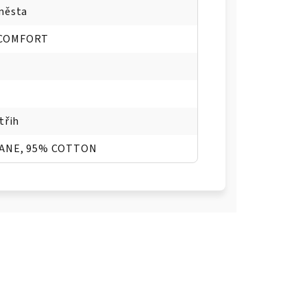
města
COMFORT
třih
ANE, 95% COTTON