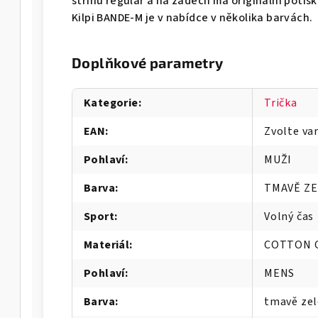
střihu regular a na zádech má originální potis
Kilpi BANDE-M je v nabídce v několika barvách.
Doplňkové parametry
Kategorie
:
Trička
EAN
:
Zvolte va
Pohlaví
:
MUŽI
Barva
:
TMAVĚ Z
Sport
:
Volný čas
Materiál
:
COTTON 
Pohlaví
:
MENS
Barva
:
tmavě ze