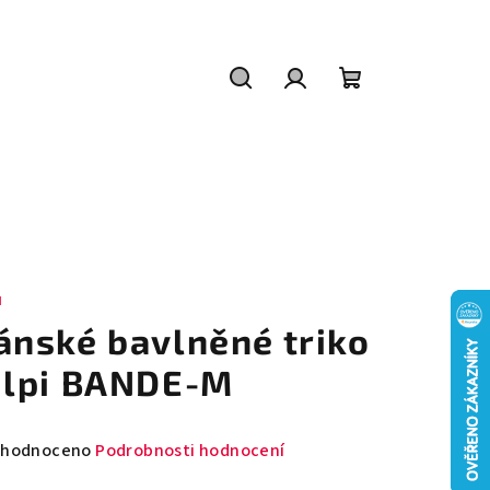
Hledat
Přihlášení
Nákupní
košík
I
ánské bavlněné triko
ilpi BANDE-M
měrné
hodnoceno
Podrobnosti hodnocení
nocení