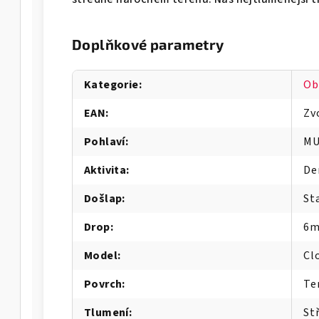
Doplňkové parametry
Kategorie
:
Ob
EAN
:
Zv
Pohlaví
:
MU
Aktivita
:
De
Došlap
:
St
Drop
:
6
Model
:
Cl
Povrch
:
Te
Tlumení
:
St