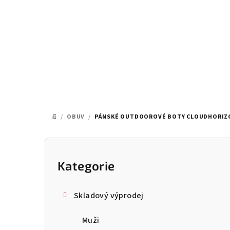
Přejít
na
obsah
/
OBUV
/
PÁNSKÉ OUTDOOROVÉ BOTY CLOUDHORIZ
DOMŮ
P
o
Kategorie
Přeskočit
kategorie
s
Skladový výprodej
t
Muži
r