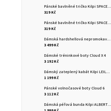
Pánské bavlněné tričko Kilpi SPACER
319 Kč
Pánské bavlněné tričko Kilpi SPACER
319 Kč
Dámská hardshellová nepromokavá bunda Kilpi MAMBA-W
3 499 Kč
Dámské tréninkové boty Cloud X 4
3 192 Kč
Dámský zateplený kabát Kilpi LEILA-W
1 199 Kč
Pánské volnočasové boty Cloud 6
3 112 Kč
Dámská péřová bunda Kilpi ALBERT
1 999 Kč