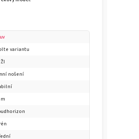
uv
olte variantu
ŽI
nní nošení
abilní
mm
oudhorizon
rén
řední