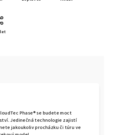
let
e
 CloudTec Phase® se budete moct
tví. Jedinečná technologie zajistí
nete jakoukoliv procházku či túru ve
rekový model.