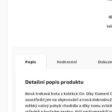
Sdí
Popis
Hodnocení
Diskuz
Detailní popis produktu
Nová treková bota z kolekce On. Díky tlumení
soustředit jen na objevování a nová dobrodružs
měkký valivý pohyb chodidla a díky tomu zvlád
středně náročném terénu. Náš nejtlumenější t