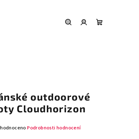
Hledat
Přihlášení
Nákupní
košík
ánské outdoorové
oty Cloudhorizon
měrné
hodnoceno
Podrobnosti hodnocení
nocení