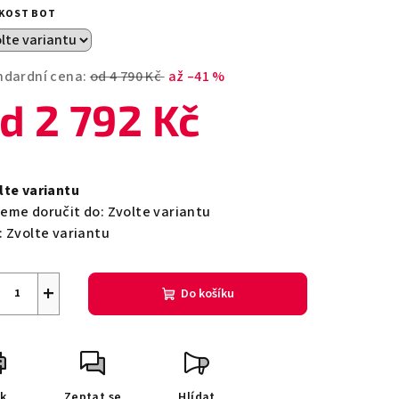
duktu
IKOST BOT
ndardní cena:
od 4 790 Kč
až –41 %
od
2 792 Kč
zdiček.
ná
a:
lte variantu
eme doručit do:
Zvolte variantu
:
Zvolte variantu
+
Do košíku
sk
Zeptat se
Hlídat