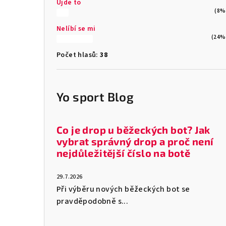
Ujde to
(8%
Nelíbí se mi
(24%
Počet hlasů:
38
Yo sport Blog
Co je drop u běžeckých bot? Jak
vybrat správný drop a proč není
nejdůležitější číslo na botě
29.7.2026
Při výběru nových běžeckých bot se
pravděpodobně s...