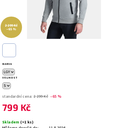
2 299 Kč
–65 %
BARVA
VELIKOST
standardní cena:
2 299 Kč
–65 %
799 Kč
Měrná
Skladem
(>1 ks)
cena: