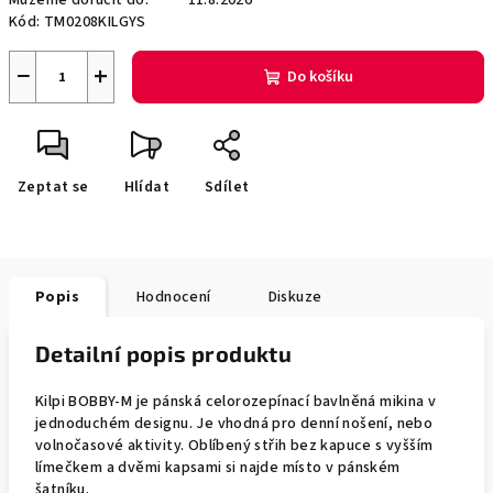
Můžeme doručit do:
11.8.2026
Kód:
TM0208KILGYS
−
+
Do košíku
Zeptat se
Hlídat
Sdílet
Popis
Hodnocení
Diskuze
Detailní popis produktu
Kilpi BOBBY-M je pánská celorozepínací bavlněná mikina v
jednoduchém designu. Je vhodná pro denní nošení, nebo
volnočasové aktivity. Oblíbený střih bez kapuce s vyšším
límečkem a dvěmi kapsami si najde místo v pánském
šatníku.