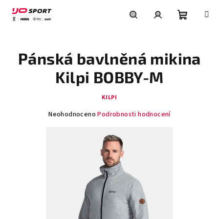
Přejít
na
obsah
Nákupní
Hledat
Přihlášení
Pánská bavlněná mikina
košík
Kilpi BOBBY-M
KILPI
Průměrné
Neohodnoceno
Podrobnosti hodnocení
hodnocení
produktu
je
0,0
z
5
hvězdiček.