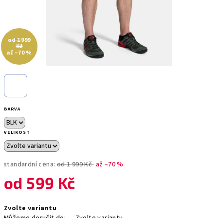
od 1 999
Kč
až –70 %
BARVA
VELIKOST
standardní cena:
od 1 999 Kč
až –70 %
od
599 Kč
Měrná
Zvolte variantu
cena: