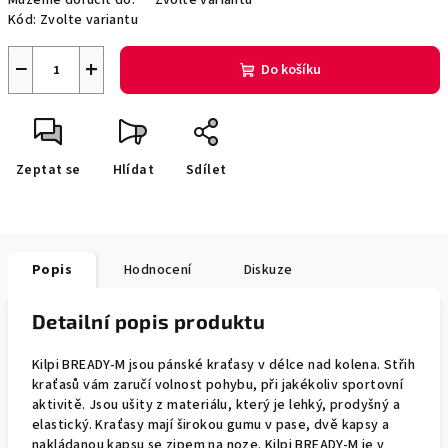
Můžeme doručit do:
Zvolte variantu
Kód:
Zvolte variantu
−
+
Do košíku
Zeptat se
Hlídat
Sdílet
Popis
Hodnocení
Diskuze
Detailní popis produktu
Kilpi BREADY-M jsou pánské kraťasy v délce nad kolena. Střih
kraťasů vám zaručí volnost pohybu, při jakékoliv sportovní
aktivitě. Jsou ušity z materiálu, který je lehký, prodyšný a
elastický. Kraťasy mají širokou gumu v pase, dvě kapsy a
nakládanou kapsu se zipem na noze. Kilpi BREADY-M je v