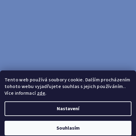
Tento web používá soubory cookie. Dalším procházením
tohoto webu vyjadřujete souhlas s jejich používáním..
Sledovat na Instagramu
Více informací
zde
.
Doprava zdarma od 599 Kč
Nastavení
Copyright 2026
yosport
. Všechna práva vyhrazena.
Upravit
nastavení cookies
Souhlasím
Vytvořil Shoptet