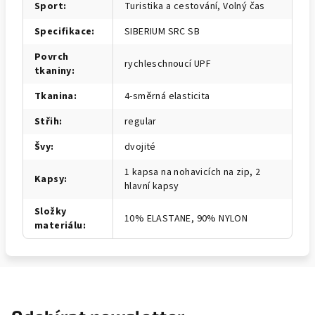
Sport
:
Turistika a cestování, Volný čas
Specifikace
:
SIBERIUM SRC SB
Povrch
rychleschnoucí UPF
tkaniny
:
Tkanina
:
4-směrná elasticita
Střih
:
regular
Švy
:
dvojité
1 kapsa na nohavicích na zip, 2
Kapsy
:
hlavní kapsy
Složky
10% ELASTANE, 90% NYLON
materiálu
: