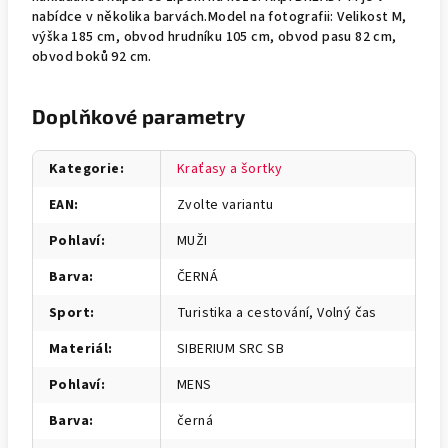
nabídce v několika barvách.Model na fotografii: Velikost M,
výška 185 cm, obvod hrudníku 105 cm, obvod pasu 82 cm,
obvod boků 92 cm.
Doplňkové parametry
Kategorie
:
Kraťasy a šortky
EAN
:
Zvolte variantu
Pohlaví
:
MUŽI
Barva
:
ČERNÁ
Sport
:
Turistika a cestování, Volný čas
Materiál
:
SIBERIUM SRC SB
Pohlaví
:
MENS
Barva
:
černá