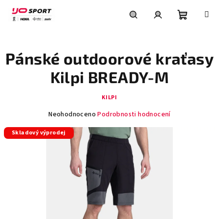
Přejít
na
obsah
Nákupní
Hledat
Přihlášení
Pánské outdoorové kraťasy
košík
Kilpi BREADY-M
KILPI
Průměrné
Neohodnoceno
Podrobnosti hodnocení
hodnocení
Skladový výprodej
produktu
je
0,0
z
5
hvězdiček.