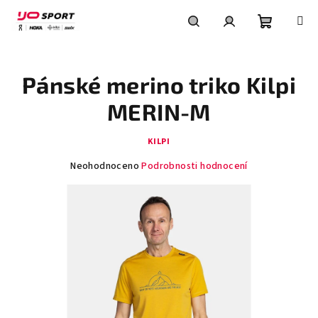
Přejít
na
obsah
Nákupní
Hledat
Přihlášení
Pánské merino triko Kilpi
košík
MERIN-M
KILPI
Průměrné
Neohodnoceno
Podrobnosti hodnocení
hodnocení
produktu
je
0,0
z
5
hvězdiček.