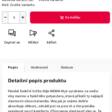
Můžeme doručit do:
Zvolte variantu
Kód:
Zvolte variantu
−
+
Do košíku
Zeptat se
Hlídat
Sdílet
Popis
Hodnocení
Diskuze
Detailní popis produktu
Pánské funkční tričko Kilpi MERIN-M je vyrobeno ze směsi
vlny merino a funkčního polyesteru, která přínáší ty nejlepší
vlastnosti obou materiálu. Vlna jak je známo dobře
absorbuje vlhkost, odvádí pot na povrch a tím pomáha
regulovat pocit komfortu. Přirozenou vlastností vlny je, že