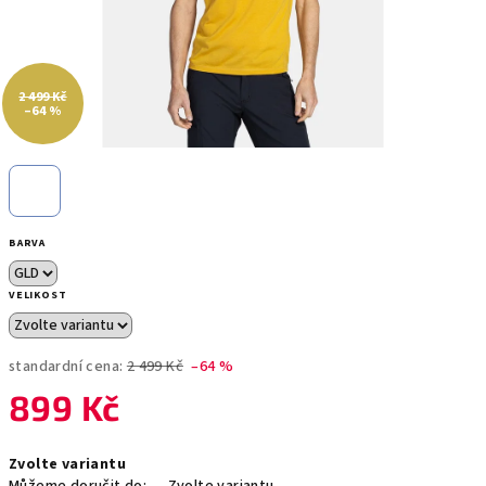
2 499 Kč
–64 %
BARVA
VELIKOST
standardní cena:
2 499 Kč
–64 %
899 Kč
Měrná
Zvolte variantu
cena: