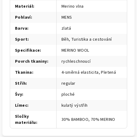
Materiál
:
Merino vlna
Pohlaví
:
MENS
Barva
:
zlatá
Sport
:
Běh, Turistika a cestování
Specifikace
:
MERINO WOOL
Povrch tkaniny
:
rychleschnoucí
Tkanina
:
4-směrná elasticita, Pletená
Střih
:
regular
Švy
:
ploché
Límec
:
kulatý výstřih
Složky
30% BAMBOO, 70% MERINO
materiálu
: