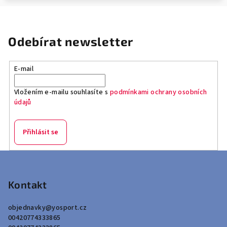
Odebírat newsletter
E-mail
Vložením e-mailu souhlasíte s
podmínkami ochrany osobních
údajů
Přihlásit se
Z
á
p
Kontakt
a
objednavky
@
yosport.cz
t
00420774333865