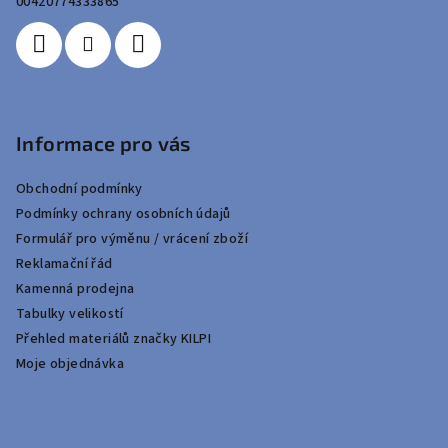
í
00420774333865
Informace pro vás
Obchodní podmínky
Podmínky ochrany osobních údajů
Formulář pro výměnu / vrácení zboží
Reklamační řád
Kamenná prodejna
Tabulky velikostí
Přehled materiálů značky KILPI
Moje objednávka