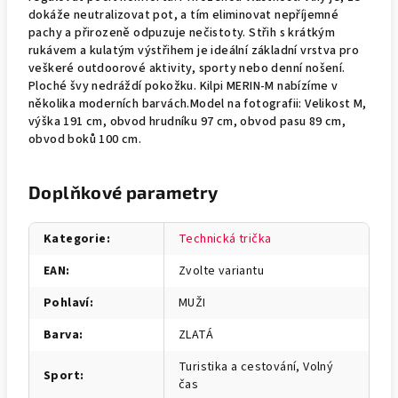
dokáže neutralizovat pot, a tím eliminovat nepříjemné
pachy a přirozeně odpuzuje nečistoty. Střih s krátkým
rukávem a kulatým výstřihem je ideální základní vrstva pro
veškeré outdoorové aktivity, sporty nebo denní nošení.
Ploché švy nedráždí pokožku. Kilpi MERIN-M nabízíme v
několika moderních barvách.Model na fotografii: Velikost M,
výška 191 cm, obvod hrudníku 97 cm, obvod pasu 89 cm,
obvod boků 100 cm.
Doplňkové parametry
Kategorie
:
Technická trička
EAN
:
Zvolte variantu
Pohlaví
:
MUŽI
Barva
:
ZLATÁ
Turistika a cestování, Volný
Sport
:
čas