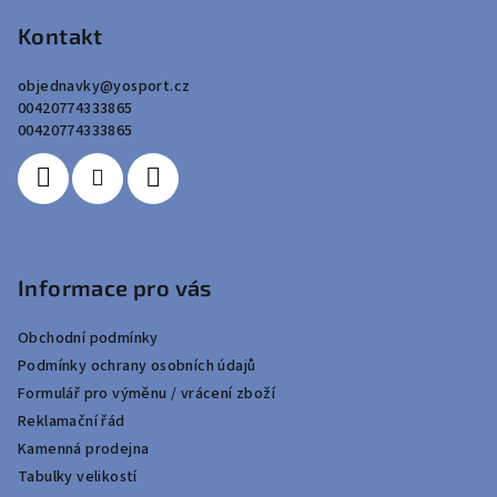
á
p
Kontakt
a
objednavky
@
yosport.cz
t
00420774333865
í
00420774333865
Informace pro vás
Obchodní podmínky
Podmínky ochrany osobních údajů
Formulář pro výměnu / vrácení zboží
Reklamační řád
Kamenná prodejna
Tabulky velikostí