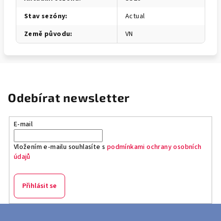
Stav sezóny
:
Actual
Země původu
:
VN
Odebírat newsletter
E-mail
Vložením e-mailu souhlasíte s
podmínkami ochrany osobních
údajů
Přihlásit se
Z