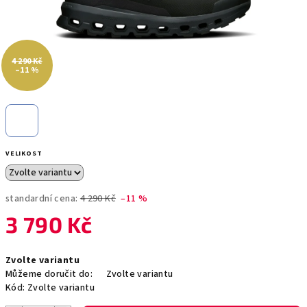
4 290 Kč
–11 %
VELIKOST
standardní cena:
4 290 Kč
–11 %
3 790 Kč
Měrná
Zvolte variantu
cena:
Můžeme doručit do:
Zvolte variantu
Kód:
Zvolte variantu