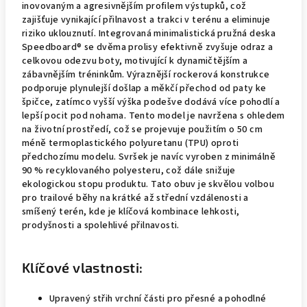
inovovaným a agresivnějším profilem výstupků, což
zajišťuje vynikající přilnavost a trakci v terénu a eliminuje
riziko uklouznutí. Integrovaná minimalistická pružná deska
Speedboard® se dvěma prolisy efektivně zvyšuje odraz a
celkovou odezvu boty, motivující k dynamičtějším a
zábavnějším tréninkům. Výraznější rockerová konstrukce
podporuje plynulejší došlap a měkčí přechod od paty ke
špičce, zatímco vyšší výška podešve dodává více pohodlí a
lepší pocit pod nohama. Tento model je navržena s ohledem
na životní prostředí, což se projevuje použitím o 50 cm
méně termoplastického polyuretanu (TPU) oproti
předchozímu modelu. Svršek je navíc vyroben z minimálně
90 % recyklovaného polyesteru, což dále snižuje
ekologickou stopu produktu. Tato obuv je skvělou volbou
pro trailové běhy na krátké až střední vzdálenosti a
smíšený terén, kde je klíčová kombinace lehkosti,
prodyšnosti a spolehlivé přilnavosti.
Klíčové vlastnosti:
Upravený střih vrchní části pro přesné a pohodlné