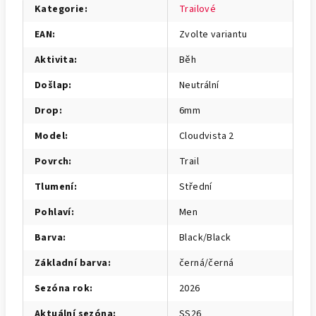
Kategorie
:
Trailové
EAN
:
Zvolte variantu
Aktivita
:
Běh
Došlap
:
Neutrální
Drop
:
6mm
Model
:
Cloudvista 2
Povrch
:
Trail
Tlumení
:
Střední
Pohlaví
:
Men
Barva
:
Black/Black
Základní barva
:
černá/černá
Sezóna rok
:
2026
Aktuální sezóna
:
SS26