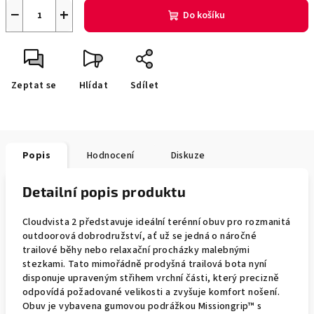
−
+
Do košíku
Zeptat se
Hlídat
Sdílet
Popis
Hodnocení
Diskuze
Detailní popis produktu
Cloudvista 2 představuje ideální terénní obuv pro rozmanitá
outdoorová dobrodružství, ať už se jedná o náročné
trailové běhy nebo relaxační procházky malebnými
stezkami. Tato mimořádně prodyšná trailová bota nyní
disponuje upraveným střihem vrchní části, který precizně
odpovídá požadované velikosti a zvyšuje komfort nošení.
Obuv je vybavena gumovou podrážkou Missiongrip™ s