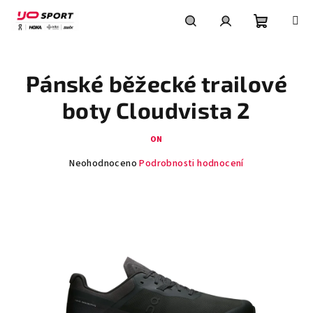
Přejít
na
obsah
Nákupní
Hledat
Přihlášení
Pánské běžecké trailové
košík
boty Cloudvista 2
ON
Průměrné
Neohodnoceno
Podrobnosti hodnocení
hodnocení
produktu
je
0,0
z
5
hvězdiček.