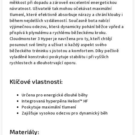
měkkost při dopadu a zároveň excelentní energetickou
návratnost. Uživatelé tak mohou očekávat maximální
tlumení, které efektivně absorbuje nárazy a chrání klouby i
během nejdelších vzdáleností. Současně bota nabízí
výjimečnou odezvu, která dynamicky pohání běžce vpřed a
přispívá k plynulému a rychlému běžeckému kroku.
Cloudmonster 3 Hyper je navržena pro ty, kteří chtějí
posunout své limity a užívat si každý aspekt svého
běžeckého tréninku s jistotou a komfortem. Díky pečlivě
vyladěné konstrukci poskytuje stabilitu i při vyšších
rychlostech a dlouhotrvající oporu.
Klíčové vlastnosti:
Určena pro energické dlouhé běhy
Integrovaná hyperpěna Helion™ HF
Poskytuje maximální tlumení
Zajišťuje vysokou odezvu pro dynamický běh
Materiály: