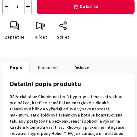
−
+
Do košíku
Zeptat se
Hlídat
Sdílet
Popis
Hodnocení
Diskuze
Detailní popis produktu
Běžecká obuv Cloudmonster 3 Hyper je ultimativní volbou
pro běžce, kteří se zaměřují na energické a dlouhé
tréninkové běhy a vyžadují od své výbavy naprosté
maximum. Tato špičková tréninková bota je konstruována
tak, aby poskytovala bezkonkurenční pohodlí a výkon na
každém kilometru vaší trasy. Klíčovým prvkem je integrace
inovativní hyperpěny Helion™ HF, jež zaručuje mimořádnou