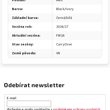
Pohlaví
:
Men
Barva
:
Black/Ivory
Základní barva
:
černá/bílá
Sezóna rok
:
2026/27
Aktuální sezóna
:
FW26
Stav sezóny
:
CarryOver
Země původu
:
VN
Odebírat newsletter
E-mail
Vložením e-mailu souhlasíte s
podmínkami ochrany osobních