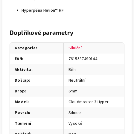
Hyperpěna Helion™ HF
Doplňkové parametry
Kategorie
:
Silniční
EAN
:
7615537490144
Aktivita
:
Běh
Došlap
:
Neutrální
Drop
:
6mm
Model
:
Cloudmoster 3 Hyper
Povrch
:
Silnice
Tlumení
:
Vysoké