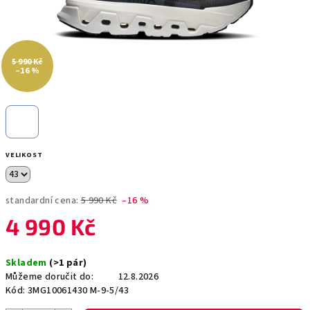
5 990 Kč
–16 %
VELIKOST
standardní cena:
5 990 Kč
–16 %
4 990 Kč
Měrná
Skladem
(>1 pár)
cena:
Můžeme doručit do:
12.8.2026
Kód:
3MG10061430 M-9-5/43