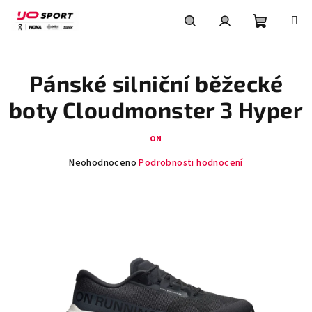
Přejít
na
obsah
Nákupní
Hledat
Přihlášení
Pánské silniční běžecké
košík
boty Cloudmonster 3 Hyper
ON
Průměrné
Neohodnoceno
Podrobnosti hodnocení
hodnocení
produktu
je
0,0
z
5
hvězdiček.