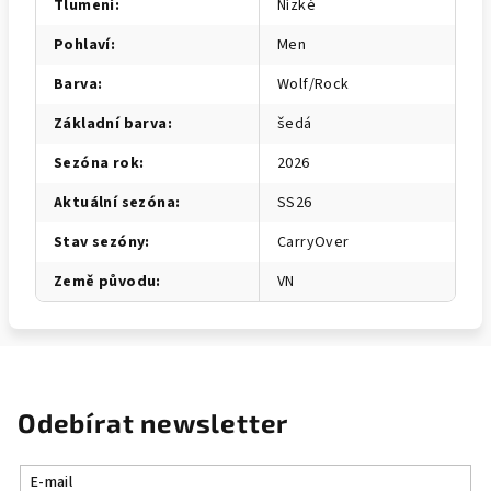
Tlumení
:
Nízké
Pohlaví
:
Men
Barva
:
Wolf/Rock
Základní barva
:
šedá
Sezóna rok
:
2026
Aktuální sezóna
:
SS26
Stav sezóny
:
CarryOver
Země původu
:
VN
Odebírat newsletter
E-mail