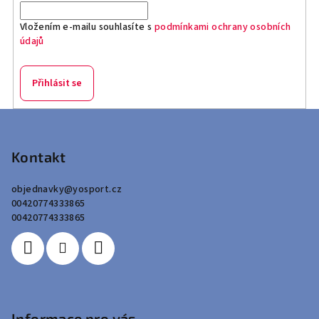
Vložením e-mailu souhlasíte s
podmínkami ochrany osobních
údajů
Přihlásit se
Z
á
p
Kontakt
a
objednavky
@
yosport.cz
t
00420774333865
í
00420774333865
Informace pro vás