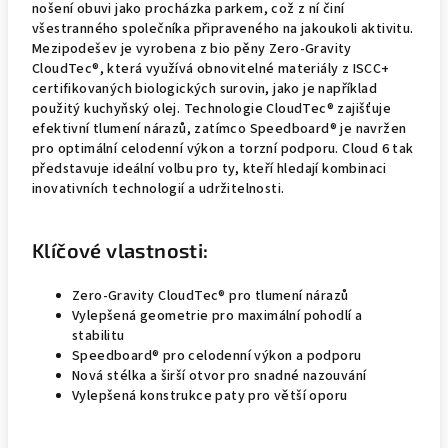
nošení obuvi jako procházka parkem, což z ní činí
všestranného společníka připraveného na jakoukoli aktivitu.
Mezipodešev je vyrobena z bio pěny Zero-Gravity
CloudTec®, která využívá obnovitelné materiály z ISCC+
certifikovaných biologických surovin, jako je například
použitý kuchyňský olej. Technologie CloudTec® zajišťuje
efektivní tlumení nárazů, zatímco Speedboard® je navržen
pro optimální celodenní výkon a torzní podporu. Cloud 6 tak
představuje ideální volbu pro ty, kteří hledají kombinaci
inovativních technologií a udržitelnosti.
Klíčové vlastnosti:
Zero-Gravity CloudTec® pro tlumení nárazů
Vylepšená geometrie pro maximální pohodlí a
stabilitu
Speedboard® pro celodenní výkon a podporu
Nová stélka a širší otvor pro snadné nazouvání
Vylepšená konstrukce paty pro větší oporu