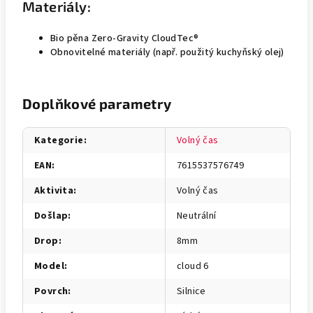
Materiály:
Bio pěna Zero-Gravity CloudTec®
Obnovitelné materiály (např. použitý kuchyňský olej)
Doplňkové parametry
Kategorie
:
Volný čas
EAN
:
7615537576749
Aktivita
:
Volný čas
Došlap
:
Neutrální
Drop
:
8mm
Model
:
cloud 6
Povrch
:
Silnice