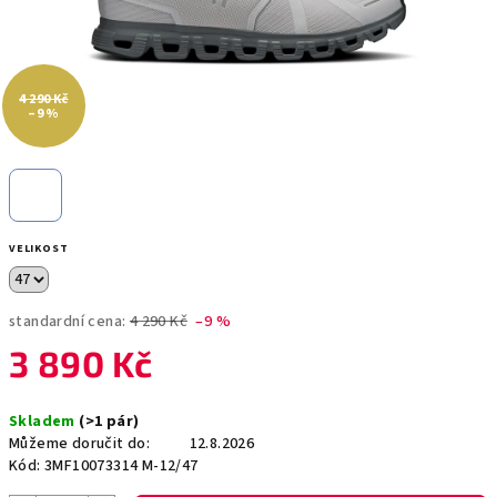
4 290 Kč
–9 %
VELIKOST
standardní cena:
4 290 Kč
–9 %
3 890 Kč
Měrná
Skladem
(>1 pár)
cena:
Můžeme doručit do:
12.8.2026
Kód:
3MF10073314 M-12/47