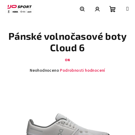
Přejít
na
obsah
Nákupní
Hledat
Přihlášení
Pánské volnočasové boty
košík
Cloud 6
ON
Průměrné
Neohodnoceno
Podrobnosti hodnocení
hodnocení
produktu
je
0,0
z
5
hvězdiček.