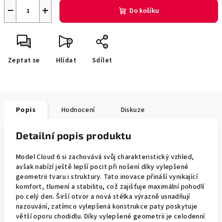
−
+
Do košíku
Zeptat se
Hlídat
Sdílet
Popis
Hodnocení
Diskuze
Detailní popis produktu
Model Cloud 6 si zachovává svůj charakteristický vzhled,
avšak nabízí ještě lepší pocit při nošení díky vylepšené
geometrii tvaru i struktury. Tato inovace přináší vynikající
komfort, tlumení a stabilitu, což zajišťuje maximální pohodlí
po celý den. Širší otvor a nová stélka výrazně usnadňují
nazouvání, zatímco vylepšená konstrukce paty poskytuje
větší oporu chodidlu. Díky vylepšené geometrii je celodenní