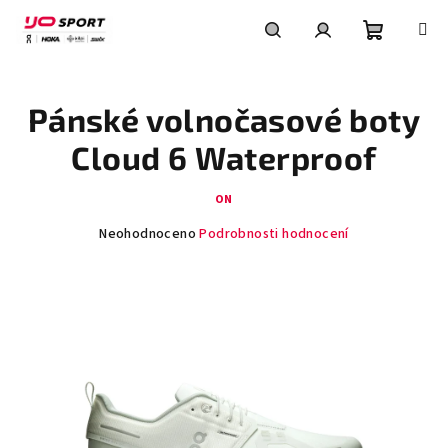
Přejít
na
obsah
Nákupní
Hledat
Přihlášení
Pánské volnočasové boty
košík
Cloud 6 Waterproof
ON
Průměrné
Neohodnoceno
Podrobnosti hodnocení
hodnocení
produktu
je
0,0
z
5
hvězdiček.