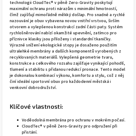
technologii CloudTec® v pěně Zero-Gravity poskytují
maximální ochranu proti nárazům s minimální hmotností,
čímž zajišťují mimořádně měkký došlap. Pro snadné a rychlé
nazouvání je obuv vybavena novou vnitřní vrstvou, širším
otvorem a vylepšenou konstrukcí zadní části paty. Systém
rychlošněrování nabízí okamžité upevnění, zatímco pro
příznivce klasiky jsou přiloženy i standardní tkaničky.
Výrazné snížení ekologické stopy je dosaženo použitím
ultralehké membrány a dalších komponentů vyrobených z
recyklovaných materiálů. Vylepšená geometrie tvaru,
konstrukce a celkového rozsahu zajišťuje vynikající pohodlí,
tlumení a stabilitu s přidanou redukcí pronace. Tento model
je dokonalou kombinací výkonu, komfortu a stylu, což z něj
činí ideální sportovní obuv pro každodenní městská i
venkovní dobrodružství.
Klíčové vlastnosti:
Voděodolná membrána pro ochranu v mokrém počasí.
CloudTec® v pěně Zero-Gravity pro odpružení při
přistání.