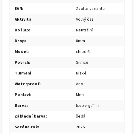
EAN
:
Zvolte variantu
Aktivita
:
Volný čas
Došlap
:
Neutrální
Drop
:
8mm
Model
:
cloud 6
Povrch
:
Silnice
Tlumení
:
Nízké
Waterproof
:
Ano
Pohlaví
:
Men
Barva
:
Iceberg/Tin
Základní barva
:
šedá
Sezóna rok
:
2026