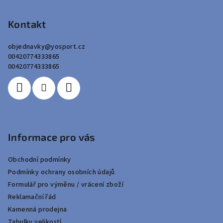
á
p
Kontakt
a
objednavky
@
yosport.cz
t
00420774333865
í
00420774333865
Informace pro vás
Obchodní podmínky
Podmínky ochrany osobních údajů
Formulář pro výměnu / vrácení zboží
Reklamační řád
Kamenná prodejna
Tabulky velikostí