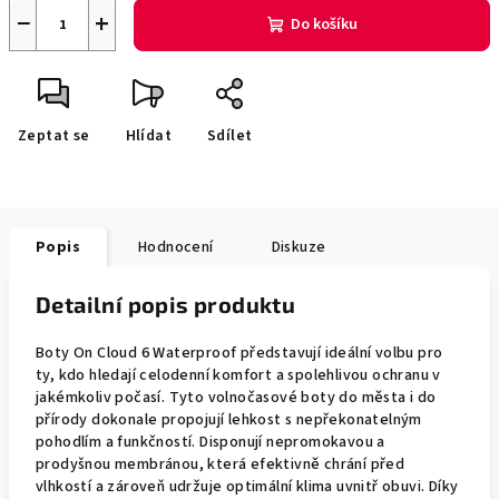
−
+
Do košíku
Zeptat se
Hlídat
Sdílet
Popis
Hodnocení
Diskuze
Detailní popis produktu
Boty On Cloud 6 Waterproof představují ideální volbu pro
ty, kdo hledají celodenní komfort a spolehlivou ochranu v
jakémkoliv počasí. Tyto volnočasové boty do města i do
přírody dokonale propojují lehkost s nepřekonatelným
pohodlím a funkčností. Disponují nepromokavou a
prodyšnou membránou, která efektivně chrání před
vlhkostí a zároveň udržuje optimální klima uvnitř obuvi. Díky