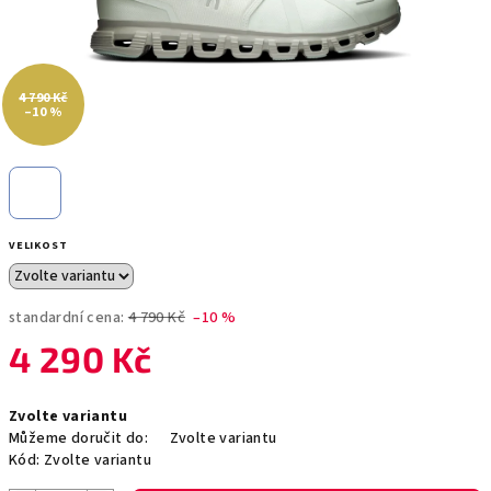
4 790 Kč
–10 %
VELIKOST
standardní cena:
4 790 Kč
–10 %
4 290 Kč
Měrná
Zvolte variantu
cena:
Můžeme doručit do:
Zvolte variantu
Kód:
Zvolte variantu