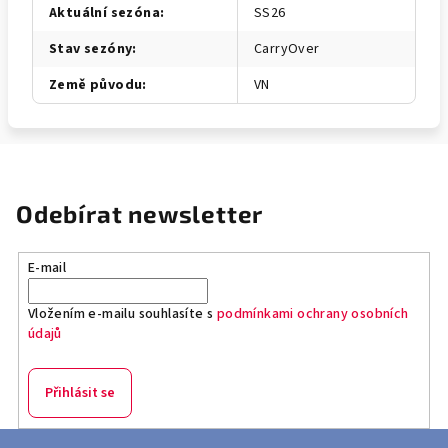
Aktuální sezóna
:
SS26
Stav sezóny
:
CarryOver
Země původu
:
VN
Odebírat newsletter
E-mail
Vložením e-mailu souhlasíte s
podmínkami ochrany osobních
údajů
Přihlásit se
Z