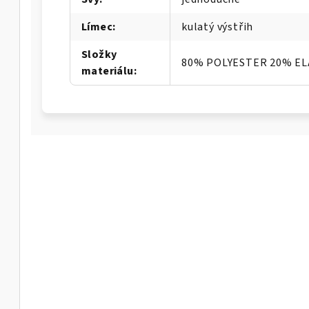
Límec
:
kulatý výstřih
Složky
80% POLYESTER 20% E
materiálu
: