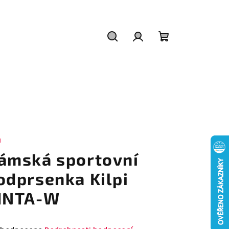
Hledat
Přihlášení
Nákupní
košík
I
ámská sportovní
odprsenka Kilpi
INTA-W