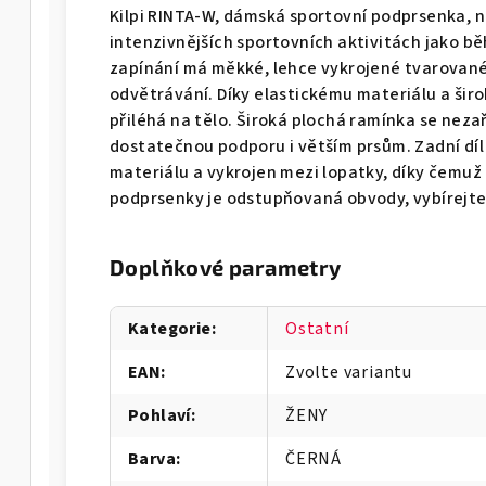
Kilpi RINTA-W, dámská sportovní podprsenka, n
intenzivnějších sportovních aktivitách jako b
zapínání má měkké, lehce vykrojené tvarované 
odvětrávání. Díky elastickému materiálu a šir
přiléhá na tělo. Široká plochá ramínka se neza
dostatečnou podporu i větším prsům. Zadní díl
materiálu a vykrojen mezi lopatky, díky čemuž 
podprsenky je odstupňovaná obvody, vybírejte 
Doplňkové parametry
Kategorie
:
Ostatní
EAN
:
Zvolte variantu
Pohlaví
:
ŽENY
Barva
:
ČERNÁ