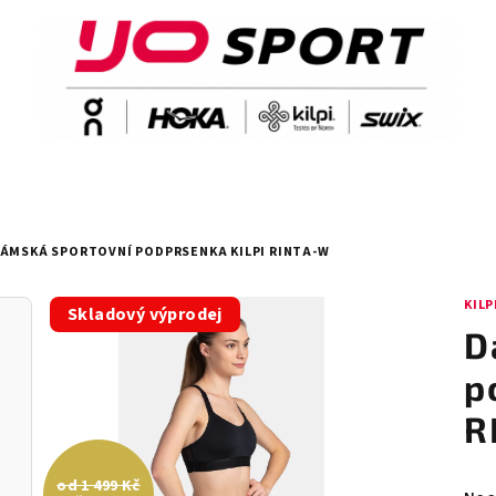
ÁMSKÁ SPORTOVNÍ PODPRSENKA KILPI RINTA-W
KILP
Skladový výprodej
D
p
R
od 1 499 Kč