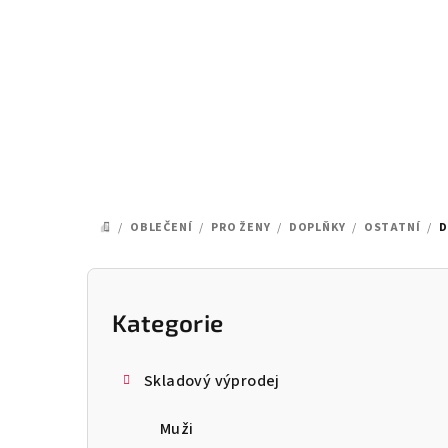
Přejít
na
obsah
/
OBLEČENÍ
/
PRO ŽENY
/
DOPLŇKY
/
OSTATNÍ
/
D
DOMŮ
P
o
Kategorie
Přeskočit
kategorie
s
Skladový výprodej
t
Muži
r