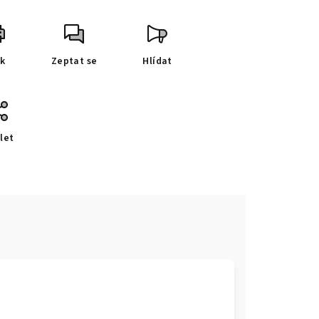
sk
Zeptat se
Hlídat
let
e