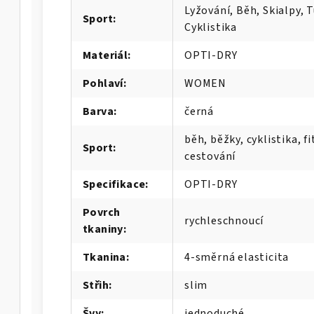
Lyžování, Běh, Skialpy, T
Sport
:
Cyklistika
Materiál
:
OPTI-DRY
Pohlaví
:
WOMEN
Barva
:
černá
běh, běžky, cyklistika, fi
Sport
:
cestování
Specifikace
:
OPTI-DRY
Povrch
rychleschnoucí
tkaniny
:
Tkanina
:
4-směrná elasticita
Střih
:
slim
Švy
:
jednoduché