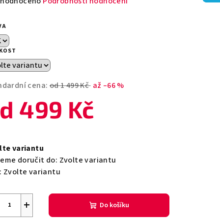
měrné
hodnoceno
Podrobnosti hodnocení
nocení
duktu
VA
IKOST
zdiček.
ndardní cena:
od 1 499 Kč
až –66 %
od
499 Kč
ná
a:
lte variantu
eme doručit do:
Zvolte variantu
:
Zvolte variantu
+
Do košíku