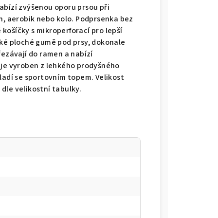
abízí zvýšenou oporu prsou při
ěh, aerobik nebo kolo. Podprsenka bez
košíčky s mikroperforací pro lepší
oké ploché gumě pod prsy, dokonale
řezávají do ramen a nabízí
 je vyroben z lehkého prodyšného
ladí se sportovním topem. Velikost
dle velikostní tabulky.