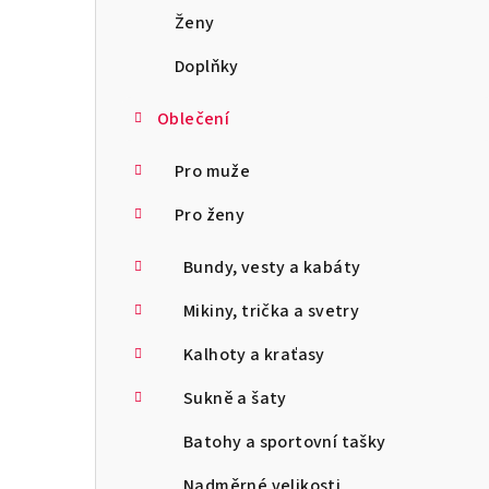
a
Ženy
n
Doplňky
n
Oblečení
í
Pro muže
p
Pro ženy
a
Bundy, vesty a kabáty
n
Mikiny, trička a svetry
e
l
Kalhoty a kraťasy
Sukně a šaty
Batohy a sportovní tašky
Nadměrné velikosti