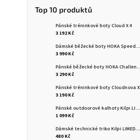
Top 10 produktů
Pánské tréninkové boty Cloud X 4
3 192 Kč
Dámské běžecké boty HOKA Speedgoat 7
3 990 Kč
Pánské běžecké boty HOKA C
3 290 Kč
Pánské tréninkové boty Cloudnova X
3 190 Kč
Pánské outdoorové kalhoty Kilpi LIGNE-M
1 099 Kč
Dámské technické triko Kilpi LIMED-W
480 Kč