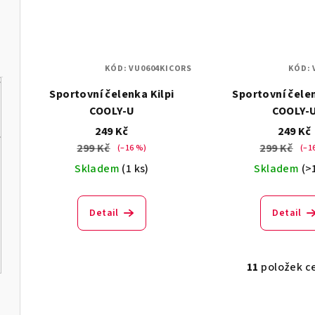
KÓD:
VU0604KICORS
KÓD:
Sportovní čelenka Kilpi
Sportovní čelen
COOLY-U
COOLY-
249 Kč
249 Kč
299 Kč
299 Kč
(–16 %)
(–1
Skladem
(1 ks)
Skladem
(>
Detail
Detail
11
položek c
O
v