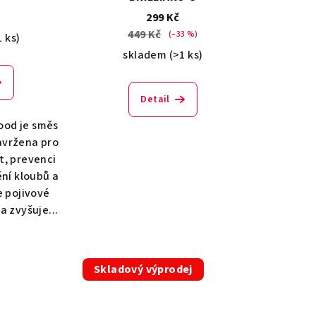
č
299 Kč
449 Kč
(–33 %)
1 ks)
skladem
(>1 ks)
Detail
ood je směs
avržena pro
t, prevenci
ní kloubů a
e pojivové
a zvyšuje...
Skladový výprodej