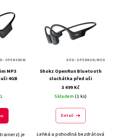
D:
OPENSWIM
KÓD:
OPENRUN/MOD
im MP3
Shokz OpenRun Bluetooth
 uši 4GB
sluchátka před uši
č
3 499 Kč
 1
Skladem
(1 ks)
Detail
ku
Lehká a pohodlná bezdrátová
rainerz) je