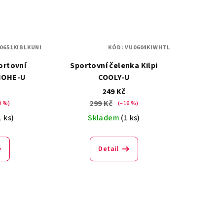
0651KIBLKUNI
KÓD:
VU0604KIWHTL
ortovní
Sportovní čelenka Kilpi
 HOHE-U
COOLY-U
249 Kč
299 Kč
0 %)
(–16 %)
1 ks)
Skladem
(1 ks)
Detail