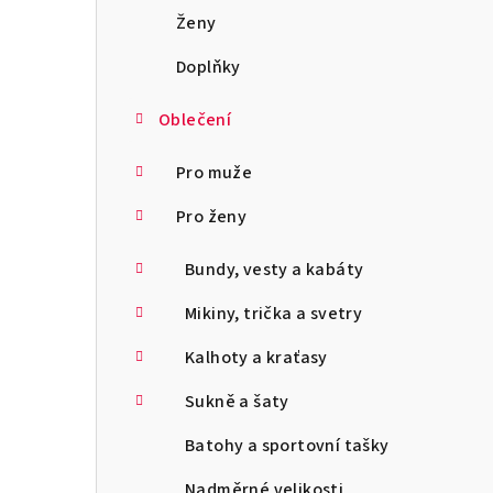
a
Ženy
n
Doplňky
n
Oblečení
í
Pro muže
p
Pro ženy
a
Bundy, vesty a kabáty
n
Mikiny, trička a svetry
e
l
Kalhoty a kraťasy
Sukně a šaty
Batohy a sportovní tašky
Nadměrné velikosti