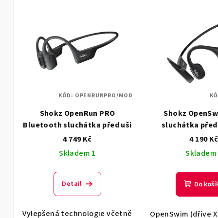
V
e
ý
n
p
í
i
p
s
r
KÓD:
OPENRUNPRO/MOD
KÓ
p
o
Shokz OpenRun PRO
Shokz OpenSw
r
d
Bluetooth sluchátka před uši
sluchátka před
o
4 749 Kč
4 190 K
u
Skladem 1
Skladem
d
k
u
t
Detail
Do koší
k
ů
t
Vylepšená technologie včetně
OpenSwim (dříve Xt