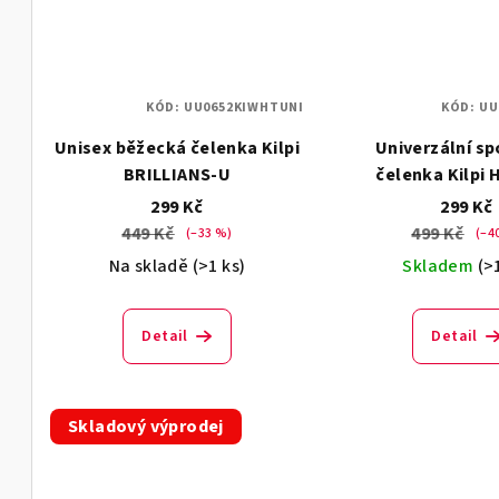
KÓD:
UU0652KIWHTUNI
KÓD:
UU
Unisex běžecká čelenka Kilpi
Univerzální sp
BRILLIANS-U
čelenka Kilpi
299 Kč
299 Kč
449 Kč
499 Kč
(–33 %)
(–4
Na skladě
(>1 ks)
Skladem
(>
Detail
Detail
Skladový výprodej