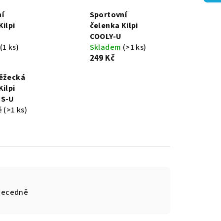
í
Sportovní
Kilpi
čelenka Kilpi
COOLY-U
(1 ks)
Skladem
(>1 ks)
249 Kč
běžecká
Kilpi
NS-U
ě
(>1 ks)
becedně