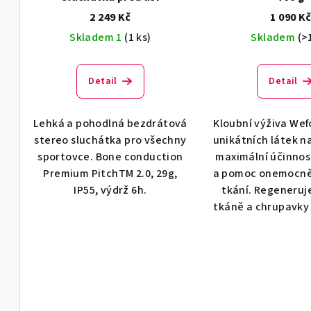
2 249 Kč
1 090 K
Skladem 1
(1 ks)
Skladem
(>
Detail
Detail
Lehká a pohodlná bezdrátová
Kloubní výživa Wef
stereo sluchátka pro všechny
unikátních látek n
sportovce. Bone conduction
maximální účinnos
Premium PitchTM 2.0, 29g,
a pomoc onemocně
IP55, výdrž 6h.
tkání. Regeneruj
tkáně a chrupavky 