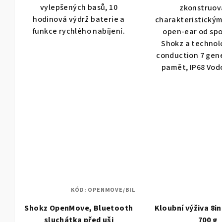
vylepšených basů, 10
zkonstruov
ů
hodinová výdrž baterie a
charakteristický
funkce rychlého nabíjení.
open-ear od spo
Shokz a technol
conduction 7 gen
pamět, IP68 Vodo
KÓD:
OPENMOVE/BIL
Shokz OpenMove, Bluetooth
Kloubní výživa 8i
sluchátka před uši
700 g