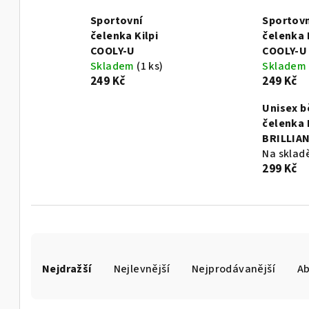
Sportovní
Sportovn
čelenka Kilpi
čelenka 
COOLY-U
COOLY-U
Skladem
(1 ks)
Skladem
249 Kč
249 Kč
Unisex 
čelenka 
BRILLIA
Na sklad
299 Kč
Ř
Nejdražší
Nejlevnější
Nejprodávanější
A
a
z