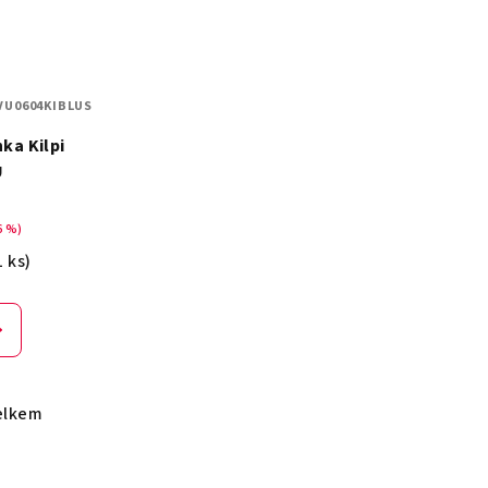
VU0604KIBLUS
ka Kilpi
U
6 %)
1 ks)
elkem