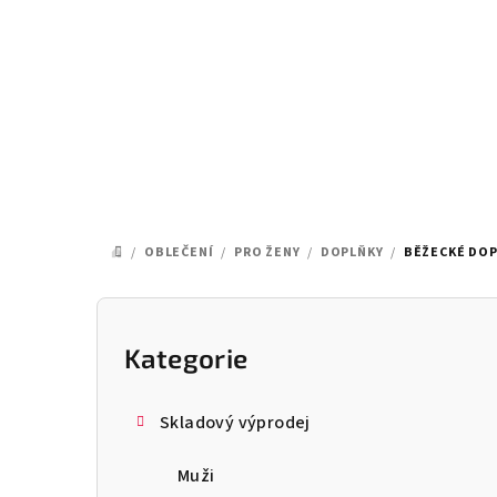
Přejít
na
obsah
/
OBLEČENÍ
/
PRO ŽENY
/
DOPLŇKY
/
BĚŽECKÉ DO
DOMŮ
P
o
Kategorie
Přeskočit
kategorie
s
Skladový výprodej
t
Muži
r