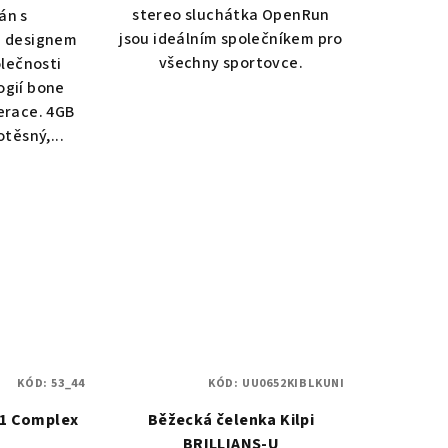
stereo sluchátka OpenRun
án s
jsou ideálním společníkem pro
m designem
všechny sportovce.
lečnosti
ogií bone
erace. 4GB
těsný,...
KÓD:
53_44
KÓD:
UU0652KIBLKUNI
n1 Complex
Běžecká čelenka Kilpi
BRILLIANS-U