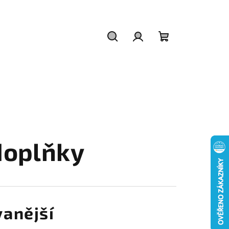
Hledat
Přihlášení
Nákupní
košík
doplňky
anější