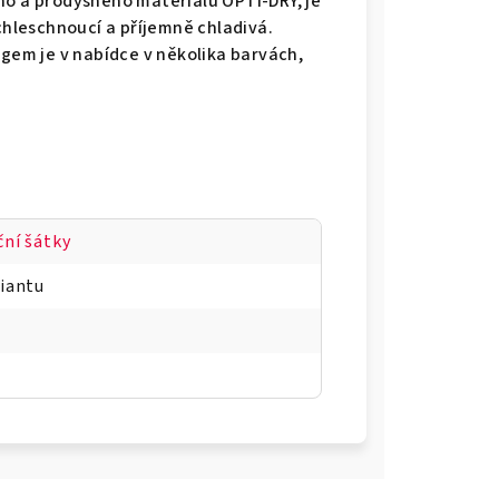
ho a prodyšného materiálu OPTI-DRY, je
ychleschnoucí a příjemně chladivá.
ogem je v nabídce v několika barvách,
ční šátky
riantu