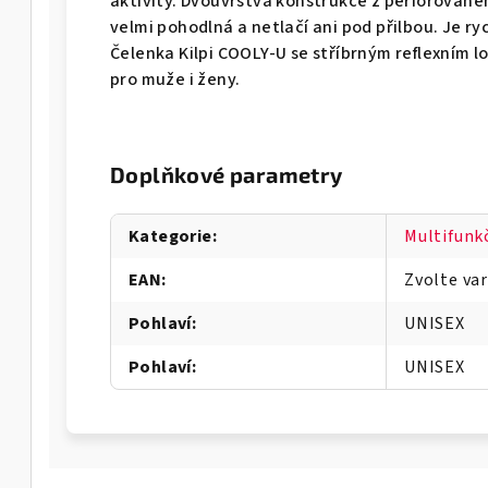
aktivity. Dvouvrstvá konstrukce z perforované
velmi pohodlná a netlačí ani pod přilbou. Je r
Čelenka Kilpi COOLY-U se stříbrným reflexním l
pro muže i ženy.
Doplňkové parametry
Kategorie
:
Multifunk
EAN
:
Zvolte va
Pohlaví
:
UNISEX
Pohlaví
:
UNISEX