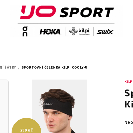
NÍ ŠÁTKY
/
SPORTOVNÍ ČELENKA KILPI COOLY-U
KILP
S
K
Prů
Neo
hod
299 Kč