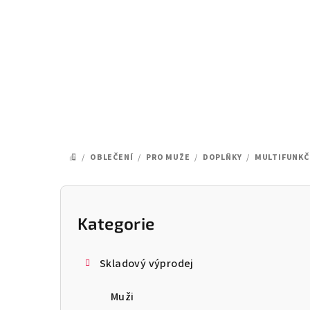
Přejít
na
obsah
/
OBLEČENÍ
/
PRO MUŽE
/
DOPLŇKY
/
MULTIFUNKČ
DOMŮ
P
o
Kategorie
Přeskočit
kategorie
s
Skladový výprodej
t
Muži
r