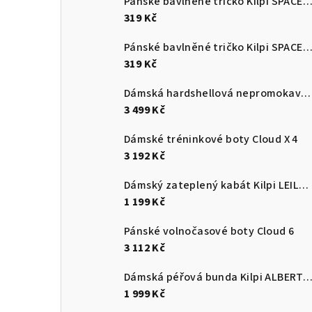
Pánské bavlněné tričko Kilpi SPACER
319 Kč
Pánské bavlněné tričko Kilpi SPACER
319 Kč
Dámská hardshellová nepromokavá bunda Kilpi MAMBA-W
3 499 Kč
Dámské tréninkové boty Cloud X 4
3 192 Kč
Dámský zateplený kabát Kilpi LEILA-W
1 199 Kč
Pánské volnočasové boty Cloud 6
3 112 Kč
Dámská péřová bunda Kilpi ALBERT
1 999 Kč