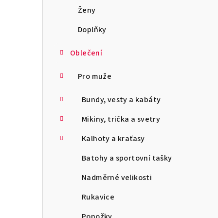
a
Ženy
n
Doplňky
n
Oblečení
í
Pro muže
p
Bundy, vesty a kabáty
a
Mikiny, trička a svetry
n
Kalhoty a kraťasy
e
l
Batohy a sportovní tašky
Nadměrné velikosti
Rukavice
Ponožky