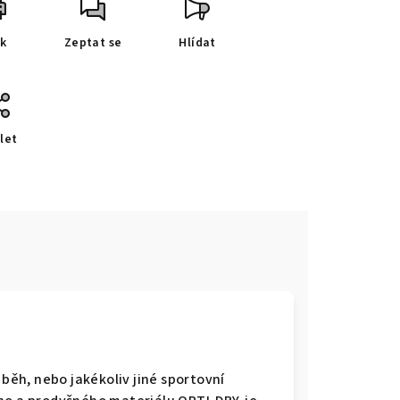
sk
Zeptat se
Hlídat
let
e
 běh, nebo jakékoliv jiné sportovní