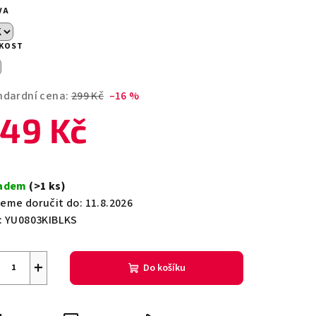
duktu
VA
IKOST
zdiček.
ndardní cena:
299 Kč
–16 %
49 Kč
ná
a:
ladem
(>1 ks)
eme doručit do:
11.8.2026
:
YU0803KIBLKS
+
Do košíku