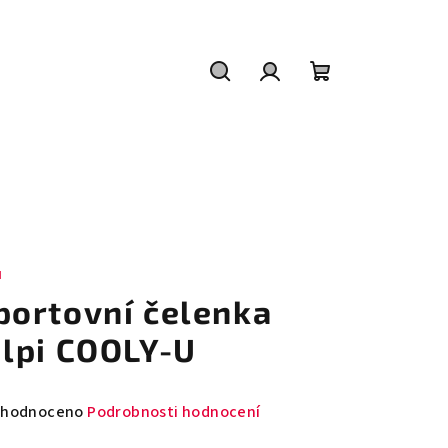
Hledat
Přihlášení
Nákupní
košík
I
portovní čelenka
ilpi COOLY-U
měrné
hodnoceno
Podrobnosti hodnocení
nocení