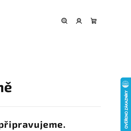
Hledat
Přihlášení
Nákupní
košík
ně
připravujeme.