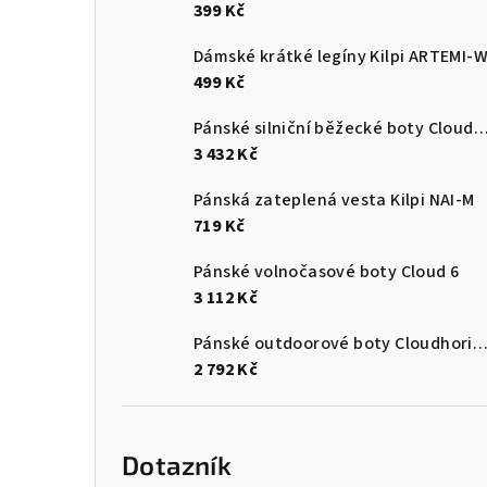
399 Kč
Dámské krátké legíny Kilpi ARTEMI-
499 Kč
Pánské silniční běžecké boty Cloudsurf
3 432 Kč
Pánská zateplená vesta Kilpi NAI-M
719 Kč
Pánské volnočasové boty Cloud 6
3 112 Kč
Pánské outdoorové boty Cloudhori
2 792 Kč
Dotazník