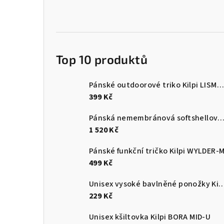
Top 10 produktů
Pánské outdoorové triko Kilpi LISMAIN-M
399 Kč
Pánská nemembránová softshellová běžecká bunda Kilpi 
1 520 Kč
Pánské funkční tričko Kilpi WYLDER-
499 Kč
Unisex vysoké bavlněné ponožky Kilpi 
229 Kč
Unisex kšiltovka Kilpi BORA MID-U