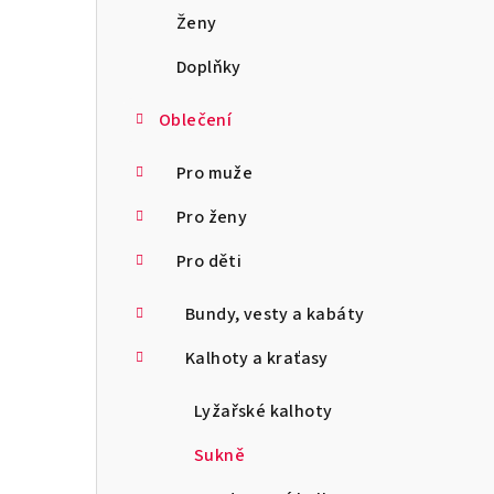
a
Ženy
n
Doplňky
n
Oblečení
í
Pro muže
p
Pro ženy
a
Pro děti
n
Bundy, vesty a kabáty
e
l
Kalhoty a kraťasy
Lyžařské kalhoty
Sukně