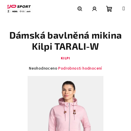
Přejít
na
obsah
Nákupní
Hledat
Přihlášení
Dámská bavlněná mikina
košík
Kilpi TARALI-W
KILPI
Průměrné
Neohodnoceno
Podrobnosti hodnocení
hodnocení
produktu
je
0,0
z
5
hvězdiček.