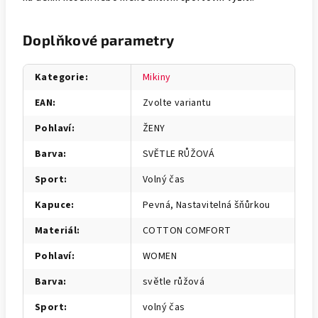
Doplňkové parametry
Kategorie
:
Mikiny
EAN
:
Zvolte variantu
Pohlaví
:
ŽENY
Barva
:
SVĚTLE RŮŽOVÁ
Sport
:
Volný čas
Kapuce
:
Pevná, Nastavitelná šňůrkou
Materiál
:
COTTON COMFORT
Pohlaví
:
WOMEN
Barva
:
světle růžová
Sport
:
volný čas