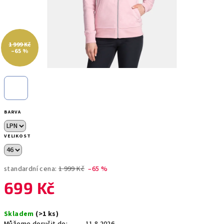
1 999 Kč
–65 %
BARVA
VELIKOST
standardní cena:
1 999 Kč
–65 %
699 Kč
Měrná
Skladem
(>1 ks)
cena: