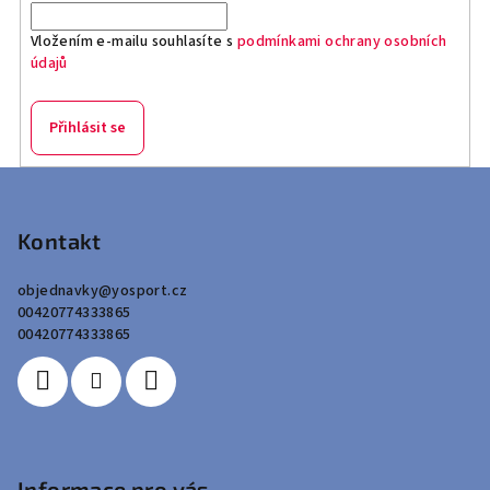
Vložením e-mailu souhlasíte s
podmínkami ochrany osobních
údajů
Přihlásit se
Z
á
p
Kontakt
a
objednavky
@
yosport.cz
t
00420774333865
í
00420774333865
Informace pro vás