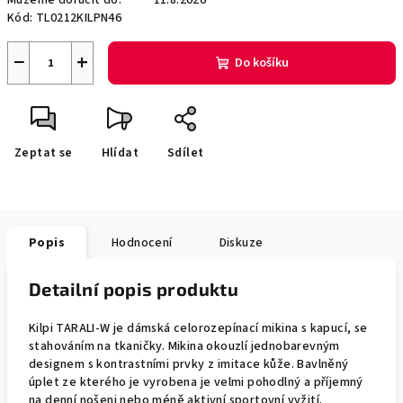
Můžeme doručit do:
11.8.2026
Kód:
TL0212KILPN46
−
+
Do košíku
Zeptat se
Hlídat
Sdílet
Popis
Hodnocení
Diskuze
Detailní popis produktu
Kilpi TARALI-W je dámská celorozepínací mikina s kapucí, se
stahováním na tkaničky. Mikina okouzlí jednobarevným
designem s kontrastními prvky z imitace kůže. Bavlněný
úplet ze kterého je vyrobena je velmi pohodlný a příjemný
na denní nošeni nebo méně aktivní sportovní vyžití.