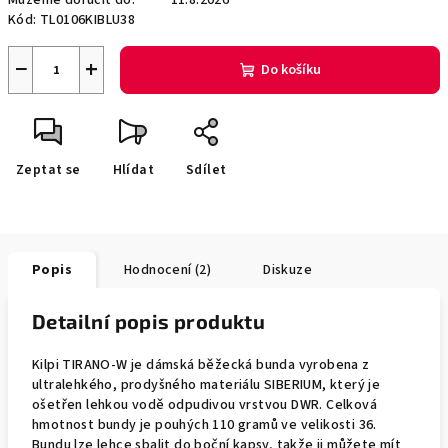
Můžeme doručit do:
11.8.2026
Kód:
TL0106KIBLU38
−
+
Do košíku
Zeptat se
Hlídat
Sdílet
Popis
Hodnocení (2)
Diskuze
Detailní popis produktu
Kilpi TIRANO-W je dámská běžecká bunda vyrobena z
ultralehkého, prodyšného materiálu SIBERIUM, který je
ošetřen lehkou vodě odpudivou vrstvou DWR. Celková
hmotnost bundy je pouhých 110 gramů ve velikosti 36.
Bundu lze lehce sbalit do boční kapsy, takže ji můžete mít