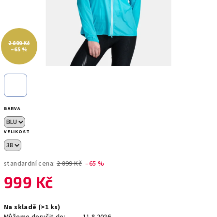
2 899 Kč
–65 %
BARVA
VELIKOST
standardní cena:
2 899 Kč
–65 %
999 Kč
Měrná
Na skladě
(>1 ks)
cena: