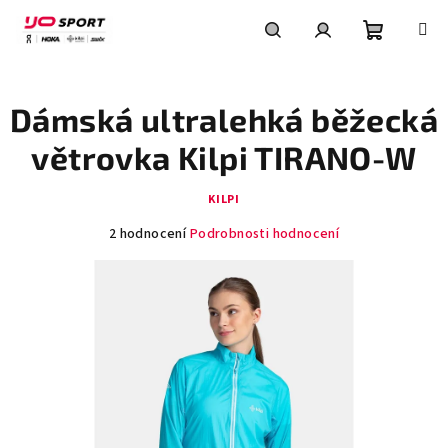
Přejít
na
obsah
Nákupní
Hledat
Přihlášení
Dámská ultralehká běžecká
košík
větrovka Kilpi TIRANO-W
KILPI
Průměrné
2 hodnocení
Podrobnosti hodnocení
hodnocení
produktu
je
5,0
z
5
hvězdiček.