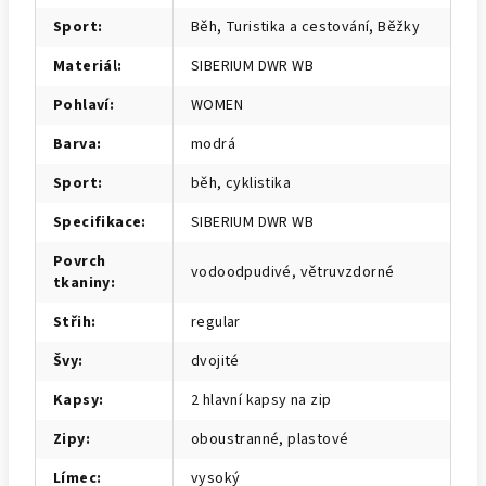
Sport
:
Běh, Turistika a cestování, Běžky
Materiál
:
SIBERIUM DWR WB
Pohlaví
:
WOMEN
Barva
:
modrá
Sport
:
běh, cyklistika
Specifikace
:
SIBERIUM DWR WB
Povrch
vodoodpudivé, větruvzdorné
tkaniny
:
Střih
:
regular
Švy
:
dvojité
Kapsy
:
2 hlavní kapsy na zip
Zipy
:
oboustranné, plastové
Límec
:
vysoký