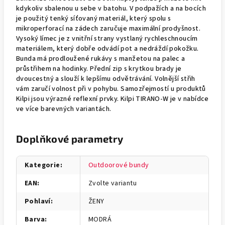
kdykoliv sbalenou u sebe v batohu. V podpažích a na bocích
je použitý tenký síťovaný materiál, který spolu s
mikroperforací na zádech zaručuje maximální prodyšnost.
Vysoký límec je z vnitřní strany vystlaný rychleschnoucím
materiálem, který dobře odvádí pot a nedráždí pokožku.
Bunda má prodloužené rukávy s manžetou na palec a
průstřihem na hodinky. Přední zip s krytkou brady je
dvoucestný a slouží k lepšímu odvětrávání. Volnější střih
vám zaručí volnost při v pohybu. Samozřejmostí u produktů
Kilpi jsou výrazné reflexní prvky. Kilpi TIRANO-W je v nabídce
ve více barevných variantách.
Doplňkové parametry
Kategorie
:
Outdoorové bundy
EAN
:
Zvolte variantu
Pohlaví
:
ŽENY
Barva
:
MODRÁ