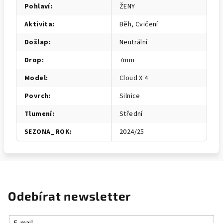
Pohlaví
:
ŽENY
Aktivita
:
Běh, Cvičení
Došlap
:
Neutrální
Drop
:
7mm
Model
:
Cloud X 4
Povrch
:
Silnice
Tlumení
:
Střední
SEZONA_ROK
:
2024/25
Odebírat newsletter
E-mail