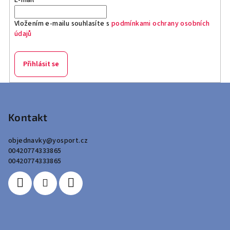
Vložením e-mailu souhlasíte s
podmínkami ochrany osobních
údajů
Přihlásit se
Z
á
p
Kontakt
a
objednavky
@
yosport.cz
t
00420774333865
í
00420774333865