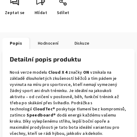
Zeptat se
Hlídat
Sdílet
Popis
Hodnocení
Diskuze
Detailní popis produktu
Nová verze modelu
Cloud X 4
značky
ON
vznikala na
základě dlouholetých zkušeností běžců a tím pádem je
vyvinuta na míru pro sportovce, kteří nemají vymezený
žádný sport ani druh tréninku. Je ideální na jakoukoli
aktivitu – od cvičení v posilovně, běh, funkční trénink až
třeba po skákání přes švihadlo. Podrážka s
technologií
CloudTec®
poskytuje tlumení bez kompromisů,
zatímco
Speedboard®
dodá energii každému vašemu
kroku. Díky vylepšenému střihu, lepší boční opoře a
maximální prodyšnosti je tato bota ideální variantou pro
všechny, kteří se rádi hýbou, jakkoliv a kdekoliv.