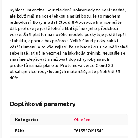
Ryhlost. Intenzita. Soustředení. Dohromady to není snadné,
ale když máš na noze lehkou a agilní botu, je to mnohem
jednodušší. Nový
model Cloud X 4
posouvá hranice ještě
dál, protože je ještě lehčí a hbitější než jeho předchozí
verze. Širší platforma nového modelu poskytuje ještě lepší
stabilitu, oporu a bezpečnost. Velké Cloud prvky nabízí
větší tlumení, a to vše zajistí, že se budeš cítit neuvěřitelně
sebejistě, ať už je vezmeš na jakýkoliv trénink. Neustále se
snažíme zlepšovat a snižovat dopad výroby našich
produktů na naši planetu. Proto nová verze Cloud X 3
obsahuje více recyklovaných materiálů, a to přibližně 35 –
40%.
Doplňkové parametry
Kategorie
:
Oblečení
EAN
:
7615537091549