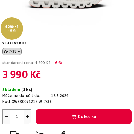
4 290 Kč
–6 %
VELIKOST BOT
standardní cena:
4 290 Kč
–6 %
3 990 Kč
Měrná
Skladem
(1 ks)
cena:
Můžeme doručit do:
12.8.2026
Kód:
3WE30071217 W-7/38
−
+
Do košíku