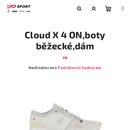
Přejít
na
obsah
Nákupní
Hledat
Přihlášení
Cloud X 4 ON,boty
košík
běžecké,dám
ON
Průměrné
Neohodnoceno
Podrobnosti hodnocení
hodnocení
produktu
je
0,0
z
5
hvězdiček.