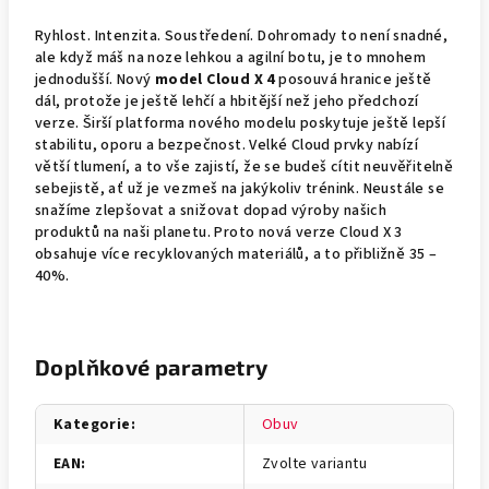
Ryhlost. Intenzita. Soustředení. Dohromady to není snadné,
ale když máš na noze lehkou a agilní botu, je to mnohem
jednodušší. Nový
model Cloud X 4
posouvá hranice ještě
dál, protože je ještě lehčí a hbitější než jeho předchozí
verze. Širší platforma nového modelu poskytuje ještě lepší
stabilitu, oporu a bezpečnost. Velké Cloud prvky nabízí
větší tlumení, a to vše zajistí, že se budeš cítit neuvěřitelně
sebejistě, ať už je vezmeš na jakýkoliv trénink. Neustále se
snažíme zlepšovat a snižovat dopad výroby našich
produktů na naši planetu. Proto nová verze Cloud X 3
obsahuje více recyklovaných materiálů, a to přibližně 35 –
40%.
Doplňkové parametry
Kategorie
:
Obuv
EAN
:
Zvolte variantu