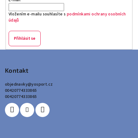
Vložením e-mailu souhlasíte s
podmínkami ochrany osobních
údajů
Přihlásit se
Z
á
p
Kontakt
a
objednavky
@
yosport.cz
t
00420774333865
í
00420774333865