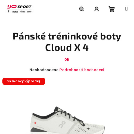
Přejít
na
obsah
Nákupní
Hledat
Přihlášení
Pánské tréninkové boty
košík
Cloud X 4
ON
Průměrné
Neohodnoceno
Podrobnosti hodnocení
hodnocení
Skladový výprodej
produktu
je
0,0
z
5
hvězdiček.