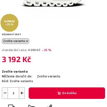
4 290 Kč
–25 %
VELIKOST BOT
standardní cena:
4 290 Kč
–25 %
3 192 Kč
Měrná
Zvolte variantu
cena:
Můžeme doručit do:
Zvolte variantu
Kód:
Zvolte variantu
−
+
Do košíku