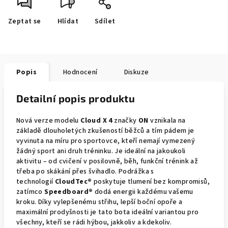
Zeptat se
Hlídat
Sdílet
Popis
Hodnocení
Diskuze
Detailní popis produktu
Nová verze modelu
Cloud X 4
značky
ON
vznikala na
základě dlouholetých zkušeností běžců a tím pádem je
vyvinuta na míru pro sportovce, kteří nemají vymezený
žádný sport ani druh tréninku. Je ideální na jakoukoli
aktivitu – od cvičení v posilovně, běh, funkční trénink až
třeba po skákání přes švihadlo. Podrážka s
technologií
CloudTec®
poskytuje tlumení bez kompromisů,
zatímco
Speedboard®
dodá energii každému vašemu
kroku. Díky vylepšenému střihu, lepší boční opoře a
maximální prodyšnosti je tato bota ideální variantou pro
všechny, kteří se rádi hýbou, jakkoliv a kdekoliv.