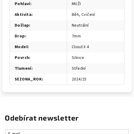
Pohlaví
:
MUŽI
Aktivita
:
Běh, Cvičení
Došlap
:
Neutrální
Drop
:
7mm
Model
:
Cloud X 4
Povrch
:
Silnice
Tlumení
:
Střední
SEZONA_ROK
:
2024/25
Odebírat newsletter
E-mail