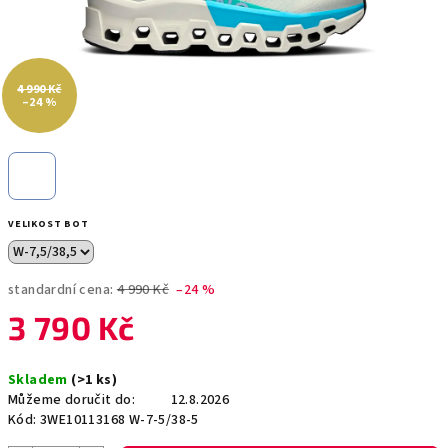
4 990 Kč
–24 %
VELIKOST BOT
standardní cena:
4 990 Kč
–24 %
3 790 Kč
Měrná
Skladem
(>1 ks)
cena:
Můžeme doručit do:
12.8.2026
Kód:
3WE10113168 W-7-5/38-5