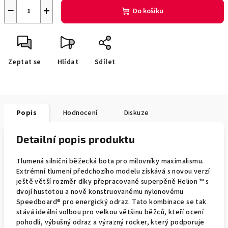
−
+
Do košíku
Zeptat se
Hlídat
Sdílet
Popis
Hodnocení
Diskuze
Detailní popis produktu
Tlumená silniční běžecká bota pro milovníky maximalismu.
Extrémní tlumení předchozího modelu získává s novou verzí
ještě větší rozměr díky přepracované superpěně Helion ™ s
dvojí hustotou a nově konstruovanému nylonovému
Speedboard® pro energický odraz. Tato kombinace se tak
stává ideální volbou pro velkou většinu běžců, kteří ocení
pohodlí, výbušný odraz a výrazný rocker, který podporuje