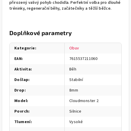
přirozený valivý pohyb chodidla. Perfektní volba pro dlouhé
tréninky, regenerační běhy, začátečníky a těžší běžce.
Doplňkové parametry
Kategorie
:
Obuv
EAN
:
7615537211060
Aktivita
:
Běh
Došlap
:
Stabilní
Drop
:
8mm
Model
:
Cloudmonster 2
Povrch
:
Silnice
Tlumení
:
Vysoké