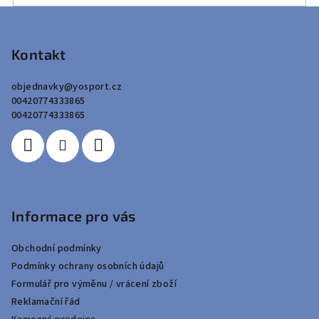
Z
á
p
Kontakt
a
objednavky
@
yosport.cz
t
00420774333865
í
00420774333865
Informace pro vás
Obchodní podmínky
Podmínky ochrany osobních údajů
Formulář pro výměnu / vrácení zboží
Reklamační řád