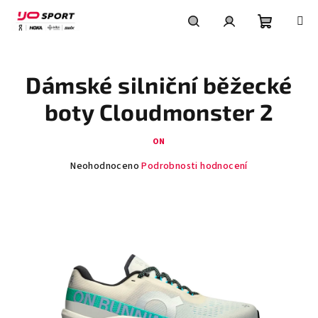
Přejít
na
obsah
Nákupní
Hledat
Přihlášení
Dámské silniční běžecké
košík
boty Cloudmonster 2
ON
Průměrné
Neohodnoceno
Podrobnosti hodnocení
hodnocení
produktu
je
0,0
z
5
hvězdiček.